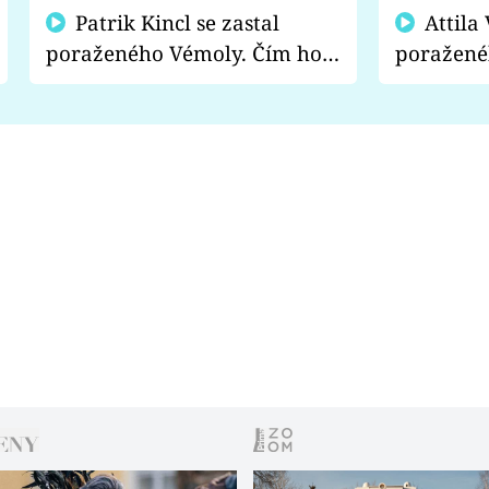
Patrik Kincl se zastal
Attila Végh podpořil
poraženého Vémoly. Čím ho
poražené
fanoušci naštvali?
chce radě
s vítězem