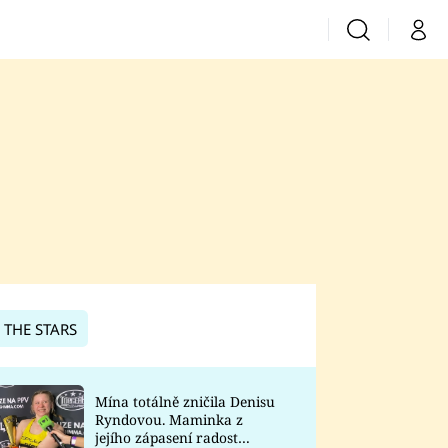
Vyhledávání
Můj 
Prima+
CNN Prima News
Prima Fresh
Prima Living
Prima Zoom
 THE STARS
Prima Lajk
Mína totálně zničila Denisu
Ryndovou. Maminka z
Sledujte nás
jejího zápasení radost