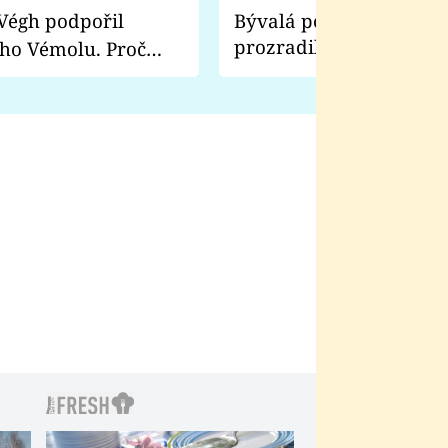
Bývalá pornoherečka
prozradila, co ji šokova
ho Vémolu. Proč
natáčení Euforie. Vážně
ji zápasit s ním než
bylo drsnější než hanba
 Kinclem?
filmy?