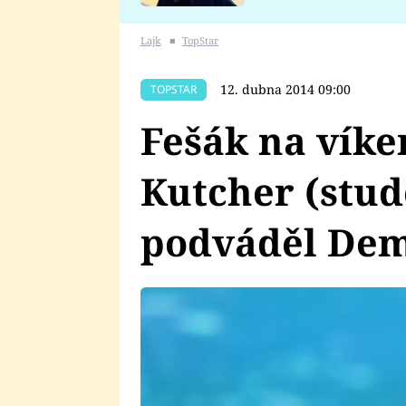
se v Plzni stalo
Lajk
■
TopStar
12. dubna 2014 09:00
TOPSTAR
Fešák na víke
Kutcher (stud
podváděl Dem