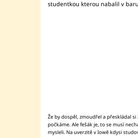
studentkou kterou nabalil v baru.
Že by dospěl, zmoudřel a přeskládal si 
počkáme. Ale fešák je, to se musí nechat
mysleli. Na uverzitě v Iowě kdysi studov