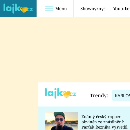
Menu
Showbyznys
Youtube
Youtuberky
Youtubeři
SHOPAHOLICADEL
FATTYPILLOW
ANNA ŠULC
FREESCOOT
SUGAR DENNY
ADAM KAJUMI
LADUŠKA
TADEÁŠ KUBĚNKA
DOMINIKA
DATEL
Trendy:
KARLO
MYSLIVCOVÁ
Známý český rapper
obviněn ze znásilnění:
Parťák Řezníka vysvětlil, 