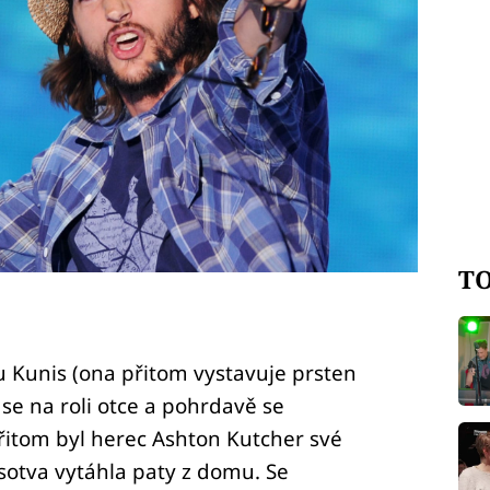
TO
 Kunis (ona přitom vystavuje prsten
se na roli otce a pohrdavě se
Přitom byl herec Ashton Kutcher své
otva vytáhla paty z domu. Se