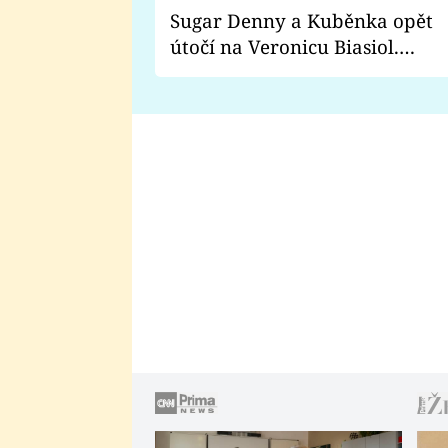
Sugar Denny a Kuběnka opět
útočí na Veronicu Biasiol.
Proč je podle nich falešná a
lže o své nevěře?