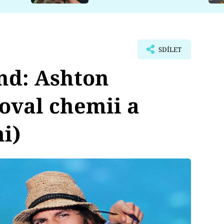
SDÍLET
nd: Ashton
oval chemii a
i)