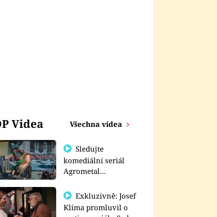
P Videa
Všechna videa
Sledujte
komediální seriál
Agrometal
exkluzivně na
prima+
Exkluzivně: Josef
Klíma promluvil o