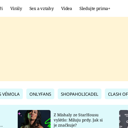
ři
Virály
Sex a vztahy
Videa
Sledujte prima+
Showbyznys
Extrém
VIRÁLY
KURIOZITY
VIDEA
KVÍZY
S VÉMOLA
ONLYFANS
SHOPAHOLICADEL
CLASH OF
Z Mishaly ze StarHousu
vylétlo: Miluju prdy. Jak si
co
je značkuje?