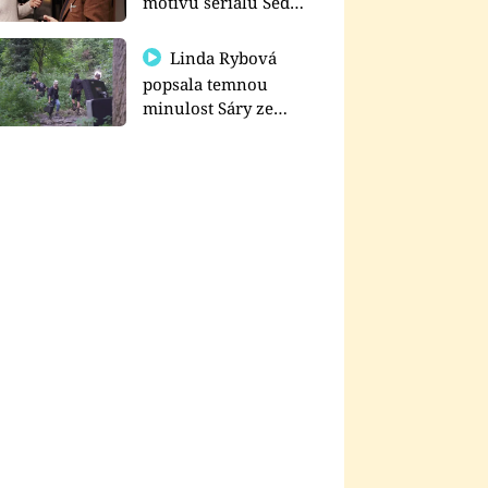
motivu seriálu Sedm
schodů k moci
Linda Rybová
popsala temnou
minulost Sáry ze
seriálu Zákony vlka