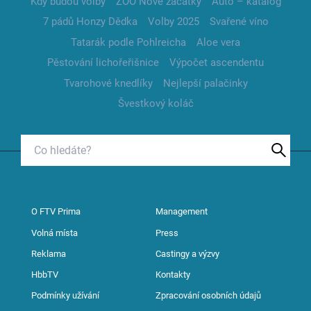
Kdy budou volby
ZOO Nové začátky
Auto – katalog
7 pádů Honzy Dědka
Volby 2025
Svařené víno
Tatarák podle Pohlreicha
Aloe vera
Pěstování lichořeřišnice
Výpočet ascendentu
Tvarohové knedlíky
Nejlepší palačinky
Švestkový koláč
O FTV Prima
Management
Volná místa
Press
Reklama
Castingy a výzvy
HbbTV
Kontakty
Podmínky užívání
Zpracování osobních údajů