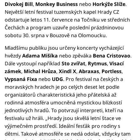
Divokej Bill
,
Monkey Business
nebo
Horkýže Slíže
.
Největší letní festival tuzemských kapel Hrady CZ
odstartuje letos 11. července na Točníku ve středních
Čechách a program uzavře poslední prázdninovou
sobotu 30. srpna v Bouzově na Olomoucku.
Mladšímu publiku jsou určeny koncerty vycházející
hvězdy
Adama Mišíka
nebo zpěváka
Bena Cristovao
.
Dále vystoupí například
Sto zvířat
,
Rytmus
,
Visací
zámek
,
Michal Hrůza
,
Xindl X
,
Abraxas
,
Portless
,
Vypsaná Fixa
nebo
UDG
. Pro festival na českých a
moravských hradech je po celých deset let podle
organizátorů charakteristická jeho přátelská až
rodinná atmosféra umocněná mystickou blízkostí
jednotlivých hradů. To potvrzují interpreti, kteří na
festivalu už hráli. „Hrady jsou skvělá letní štace ve
výjimečném prostředí. Ideální fesťák pro rodiny s
dětmi. Takové atmosféře se nedá odolat, vždycky tam