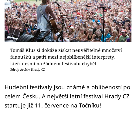
Sex a vztahy
Videa
Sledujte prima+
Přihlášení
Tomáš Klus si dokáže získat neuvěřitelné množství
fanoušků a patří mezi nejoblíbenější interprety,
kteří nesmí na žádném festivalu chybět.
Zdroj: Archiv Hrady CZ
Sledujte nás
Hudební festivaly jsou známé a oblíbeností po
celém Česku. A největší letní festival Hrady CZ
startuje již 11. července na Točníku!