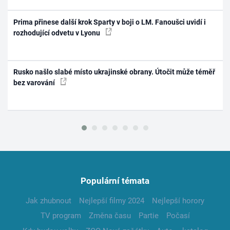
Prima přinese další krok Sparty v boji o LM. Fanoušci uvidí i
rozhodující odvetu v Lyonu
Rusko našlo slabé místo ukrajinské obrany. Útočit může téměř
bez varování
Populární témata
Jak zhubnout
Nejlepší filmy 2024
Nejlepší horory
TV program
Změna času
Partie
Počasí