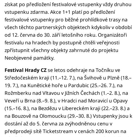
získat po předložení festivalové vstupenky vždy druhou
vstupenku zdarma. Akce 1+1 platí po předložení
festivalové vstupenky pro běžné prohlídkové trasy na
všech těchto partnerských objektech kdykoliv v období
od 12. června do 30. září letošního roku. Organizátoři
festivalu na hradech by postupně chtěli veřejnosti
zpřístupnit všechny objekty zahrnuté do projektu
Neobjevené památky.
Festival Hrady CZ
se letos odehraje na Točníku ve
Středočeském kraji (11.–12. 7.), na Švihově u Plzně (18.–
19. 7.), na Kunětické hoře u Pardubic (25.–26. 7.), na
Rožmberku nad Vltavou v Jižních Čechách (1.–2. 8.), na
Veveří u Brna (8.–9. 8.), v Hradci nad Moravicí u Opavy
(15.–16. 8.), na Bezdězu v Libereckém kraji (22.–23. 8.) a
na Bouzově na Olomoucku (29.–30. 8.) Vstupenky jsou k
dostání až do 5. června za zvýhodněnou cenu v
předprodeji sítě Ticketstream v cenách 200 korun na