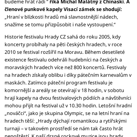
budeme hrát rádi ”
říká Michal Malátný z Chinaski
.
A
členové punkové kapely Visací zámek se shodují:
„Hraní v blízkosti hradů má slavnostnější nádech,
snažíme se tomu přizpůsobit i naše vystoupení.“
Historie festivalu Hrady CZ sahá do roku 2005, kdy
koncerty probíhaly na pěti českých hradech, v roce
2010 se festival rozšířil na Moravu. Během desetileté
existence festivalu odehráli hudebníci na českých a
moravských hradech více než 800 koncertů. Festivaly
na hradech získaly oblibu i díky pátečním karnevalům v
maskách. Zatímco páteční program festivalu je
komornější a areály se otevírají v 18 hodin, v sobotu
hrají kapely na dvou festivalových pódiích a návštěvníci
mohou přijít na festival už v 10.30 hodin. Letošní hradní
„nováčci“, jako je skupina Olympic, se na letní hraní na
hradech těší: „Hrady dýchají romantikou a rytířskými
turnaji – v takovém prostředí se nám tak často hrát
nepoštěstí. K naší drsné rockové muzice jsou hrady