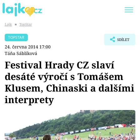
Lajk
■
TopStar
Trendy:
KARLOS VÉMOLA
ONLYFANS
TOPSTAR
SDÍLET
SHOPAHOLICADEL
CLASH OF THE STARS
24. června 2014 17:00
Táňa Sáblíková
Festival Hrady CZ slaví
desáté výročí s Tomášem
Témata
Klusem, Chinaski a dalšími
Showbyznys
interprety
Youtubeři
Virály