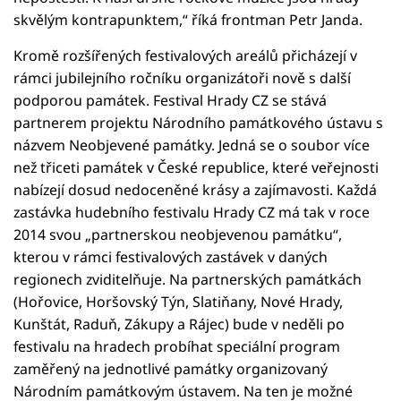
skvělým kontrapunktem,“ říká frontman Petr Janda.
Kromě rozšířených festivalových areálů přicházejí v
rámci jubilejního ročníku organizátoři nově s další
podporou památek. Festival Hrady CZ se stává
partnerem projektu Národního památkového ústavu s
názvem Neobjevené památky. Jedná se o soubor více
než třiceti památek v České republice, které veřejnosti
nabízejí dosud nedoceněné krásy a zajímavosti. Každá
zastávka hudebního festivalu Hrady CZ má tak v roce
2014 svou „partnerskou neobjevenou památku“,
kterou v rámci festivalových zastávek v daných
regionech zviditelňuje. Na partnerských památkách
(Hořovice, Horšovský Týn, Slatiňany, Nové Hrady,
Kunštát, Raduň, Zákupy a Rájec) bude v neděli po
festivalu na hradech probíhat speciální program
zaměřený na jednotlivé památky organizovaný
Národním památkovým ústavem. Na ten je možné