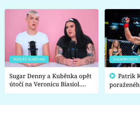
TADEÁŠ KUBĚNKA
SHOWBYZNYS
Sugar Denny a Kuběnka opět
Patrik Kincl se zastal
útočí na Veronicu Biasiol.
poraženéh
Proč je podle nich falešná a
fanoušci n
lže o své nevěře?