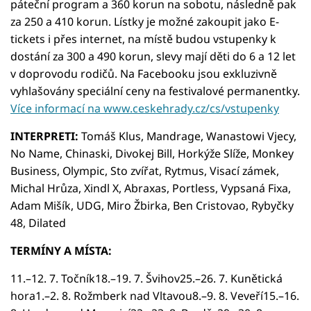
páteční program a 360 korun na sobotu, následně pak
za 250 a 410 korun. Lístky je možné zakoupit jako E-
tickets i přes internet, na místě budou vstupenky k
dostání za 300 a 490 korun, slevy mají děti do 6 a 12 let
v doprovodu rodičů. Na Facebooku jsou exkluzivně
vyhlašovány speciální ceny na festivalové permanentky.
Více informací na www.ceskehrady.cz/cs/vstupenky
INTERPRETI:
Tomáš Klus, Mandrage, Wanastowi Vjecy,
No Name, Chinaski, Divokej Bill, Horkýže Slíže, Monkey
Business, Olympic, Sto zvířat, Rytmus, Visací zámek,
Michal Hrůza, Xindl X, Abraxas, Portless, Vypsaná Fixa,
Adam Mišík, UDG, Miro Žbirka, Ben Cristovao, Rybyčky
48, Dilated
TERMÍNY A MÍSTA:
11.–12. 7. Točník18.–19. 7. Švihov25.–26. 7. Kunětická
hora1.–2. 8. Rožmberk nad Vltavou8.–9. 8. Veveří15.–16.