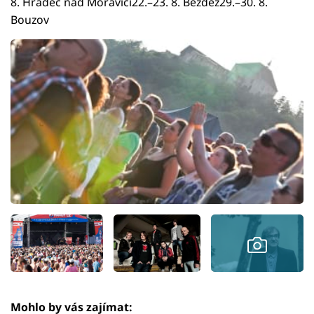
8. Hradec nad Moravicí22.–23. 8. Bezděz29.–30. 8.
Bouzov
Mohlo by vás zajímat: