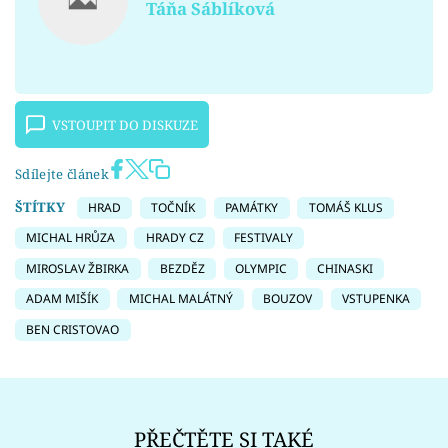
Táňa Sáblíková
VSTOUPIT DO DISKUZE
Sdílejte článek
ŠTÍTKY
HRAD
TOČNÍK
PAMÁTKY
TOMÁŠ KLUS
MICHAL HRŮZA
HRADY CZ
FESTIVALY
MIROSLAV ŽBIRKA
BEZDĚZ
OLYMPIC
CHINASKI
ADAM MIŠÍK
MICHAL MALÁTNÝ
BOUZOV
VSTUPENKA
BEN CRISTOVAO
PŘEČTĚTE SI TAKÉ