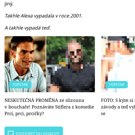
jiný.
Takhle Alexa vypadala v roce 2001.
A takhle vypadá teď.
TOPSTAR
TOPSTAR
NESKUTEČNÁ PROMĚNA ze slizouna
FOTO: S kým si
v bouchače! Poznáváte Stiflera z komedie
závody a teď vyh
Prci, prci, prcičky?
se
VSTOUPIT DO DISKUZE