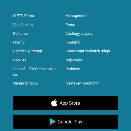
O FTV Prima
Management
Volná místa
Press
Reklama
Castingy a výzvy
HbbTV
Kontakty
Podmínky užívání
Zpracování osobních údajů
Cookies
Nápověda
Vlastník FTV Prima spol. s
Redakce
r.o.
Nahlásit chybu
Nastavení soukromí
App Store
Google Play