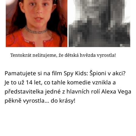
Sex a vztahy
Videa
Sledujte prima+
Přihlášení
Tentokrát nelitujeme, že dětská hvězda vyrostla!
Pamatujete si na film Spy Kids: Špioni v akci?
Sledujte nás
Je to už 14 let, co tahle komedie vznikla a
představitelka jedné z hlavních rolí Alexa Vega
pěkně vyrostla... do krásy!