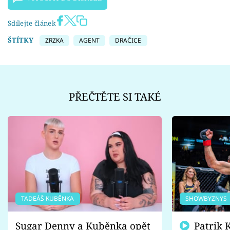
Sdílejte článek
ŠTÍTKY
ZRZKA
AGENT
DRAČICE
PŘEČTĚTE SI TAKÉ
TADEÁŠ KUBĚNKA
SHOWBYZNYS
Sugar Denny a Kuběnka opět
Patrik Kincl se zastal