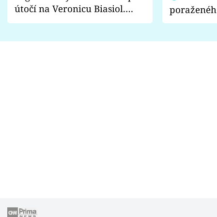
útočí na Veronicu Biasiol.
poraženéh
Proč je podle nich falešná a
fanoušci n
lže o své nevěře?