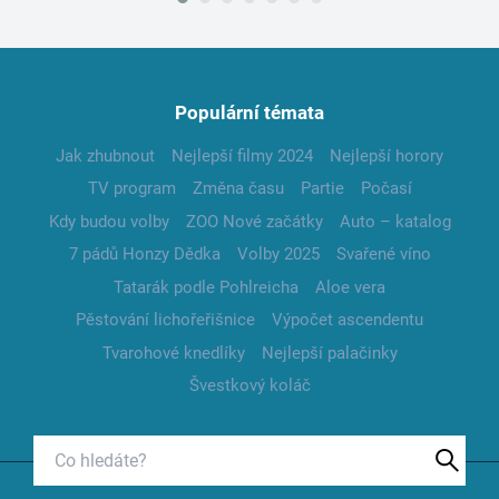
Populární témata
Jak zhubnout
Nejlepší filmy 2024
Nejlepší horory
TV program
Změna času
Partie
Počasí
Kdy budou volby
ZOO Nové začátky
Auto – katalog
7 pádů Honzy Dědka
Volby 2025
Svařené víno
Tatarák podle Pohlreicha
Aloe vera
Pěstování lichořeřišnice
Výpočet ascendentu
Tvarohové knedlíky
Nejlepší palačinky
Švestkový koláč