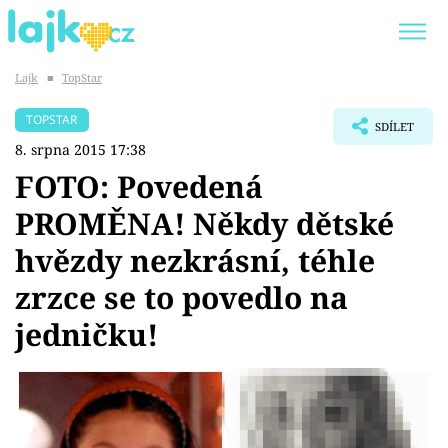
Lajk
■
TopStar
Trendy:
KARLOS VÉMOLA
ONLYFANS
TOPSTAR
SDÍLET
SHOPAHOLICADEL
CLASH OF THE STARS
8. srpna 2015 17:38
FOTO: Povedená
PROMĚNA! Někdy dětské
hvězdy nezkrásní, téhle
Témata
zrzce se to povedlo na
Showbyznys
jedničku!
Youtubeři
Virály