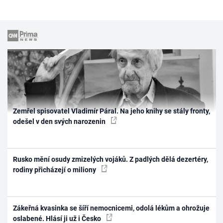
Zemřel spisovatel Vladimír Páral. Na jeho knihy se stály fronty,
odešel v den svých narozenin
Rusko mění osudy zmizelých vojáků. Z padlých dělá dezertéry,
rodiny přicházejí o miliony
Zákeřná kvasinka se šíří nemocnicemi, odolá lékům a ohrožuje
oslabené. Hlásí ji už i Česko