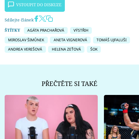
VSTOUPIT DO DISKUZE
Sdílejte článek
ŠTÍTKY
AGÁTA PRACHAŘOVÁ
VÝSTŘIH
MIROSLAV ŠIMŮNEK
ANETA VIGNEROVÁ
TOMÁŠ UJFALUŠI
ANDREA VEREŠOVÁ
HELENA ZEŤOVÁ
ŠOK
PŘEČTĚTE SI TAKÉ