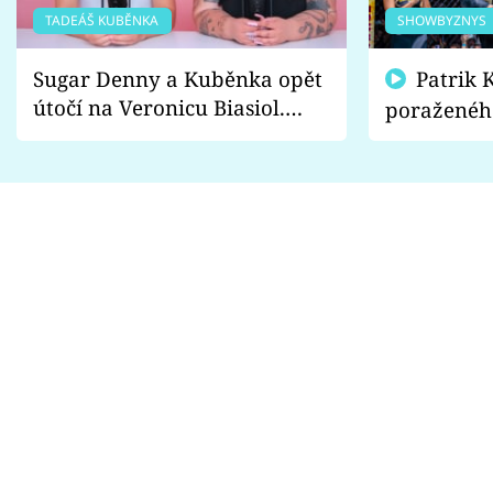
TADEÁŠ KUBĚNKA
SHOWBYZNYS
Sugar Denny a Kuběnka opět
Patrik Kincl se zastal
útočí na Veronicu Biasiol.
poraženéh
Proč je podle nich falešná a
fanoušci n
lže o své nevěře?