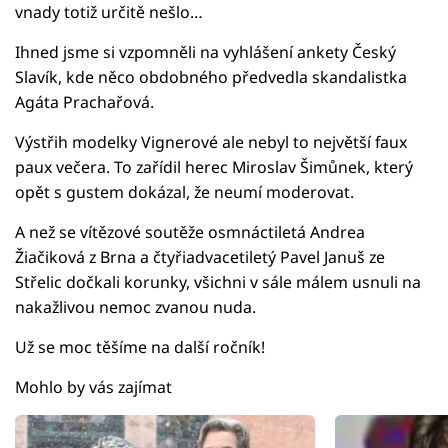
vnady totiž určitě nešlo…
Ihned jsme si vzpomněli na vyhlášení ankety Český
Slavík, kde něco obdobného předvedla skandalistka
Agáta Prachařová.
Výstřih modelky Vignerové ale nebyl to největší faux
paux večera. To zařídil herec Miroslav Šimůnek, který
opět s gustem dokázal, že neumí moderovat.
A než se vítězové soutěže osmnáctiletá Andrea
Žiačiková z Brna a čtyřiadvacetiletý Pavel Januš ze
Střelic dočkali korunky, všichni v sále málem usnuli na
nakažlivou nemoc zvanou nuda.
Už se moc těšíme na další ročník!
Mohlo by vás zajímat