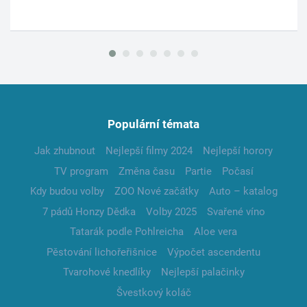
Populární témata
Jak zhubnout
Nejlepší filmy 2024
Nejlepší horory
TV program
Změna času
Partie
Počasí
Kdy budou volby
ZOO Nové začátky
Auto – katalog
7 pádů Honzy Dědka
Volby 2025
Svařené víno
Tatarák podle Pohlreicha
Aloe vera
Pěstování lichořeřišnice
Výpočet ascendentu
Tvarohové knedlíky
Nejlepší palačinky
Švestkový koláč