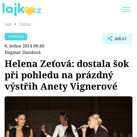
Lajk
■
TopStar
Trendy:
KARLOS VÉMOLA
ONLYFANS
TOPSTAR
SDÍLET
SHOPAHOLICADEL
CLASH OF THE STARS
6. ledna 2014 06:40
Dagmar Dandová
Helena Zeťová: dostala šok
při pohledu na prázdný
Témata
výstřih Anety Vignerové
Showbyznys
Youtubeři
Virály