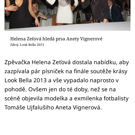
Sex a vztahy
Videa
Sledujte prima+
Helena Zeťová hledá prsa Anety Vignerové
Zdroj: Look Bella 2013
Přihlášení
Zpěvačka Helena Zeťová dostala nabídku, aby
zazpívala pár písniček na finále soutěže krásy
Sledujte nás
Look Bella 2013 a vše vypadalo naprosto v
pohodě. Ovšem jen do té doby, než se na
scéně objevila modelka a exmilenka fotbalisty
Tomáše Ujfalušiho Aneta Vignerová.