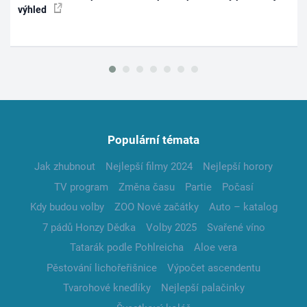
výhled
Populární témata
Jak zhubnout
Nejlepší filmy 2024
Nejlepší horory
TV program
Změna času
Partie
Počasí
Kdy budou volby
ZOO Nové začátky
Auto – katalog
7 pádů Honzy Dědka
Volby 2025
Svařené víno
Tatarák podle Pohlreicha
Aloe vera
Pěstování lichořeřišnice
Výpočet ascendentu
Tvarohové knedlíky
Nejlepší palačinky