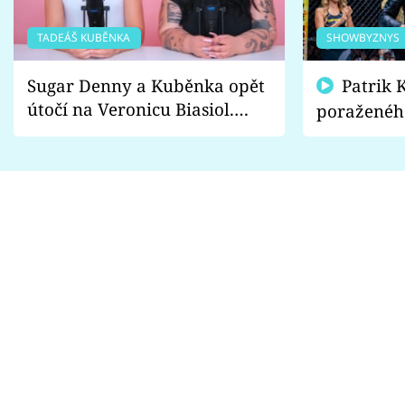
TADEÁŠ KUBĚNKA
SHOWBYZNYS
Sugar Denny a Kuběnka opět
Patrik Kincl se zastal
útočí na Veronicu Biasiol.
poraženéh
Proč je podle nich falešná a
fanoušci n
lže o své nevěře?