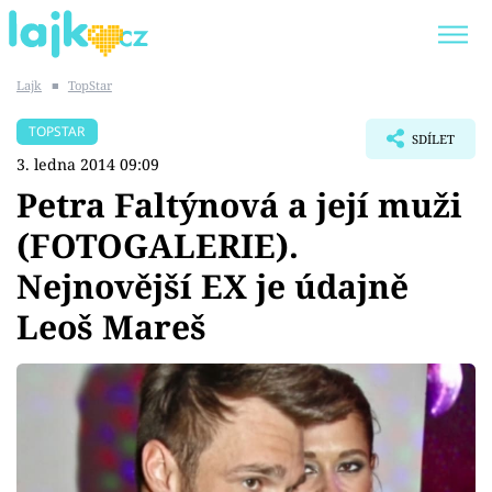
Lajk
■
TopStar
Trendy:
KARLOS VÉMOLA
ONLYFANS
TOPSTAR
SDÍLET
SHOPAHOLICADEL
CLASH OF THE STARS
3. ledna 2014 09:09
Petra Faltýnová a její muži
(FOTOGALERIE).
Nejnovější EX je údajně
Témata
Leoš Mareš
Showbyznys
Youtubeři
Virály