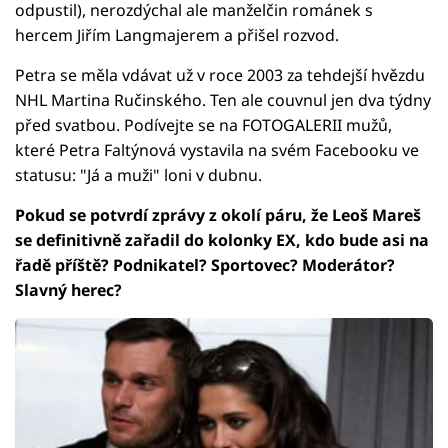
odpustil), nerozdýchal ale manželčin románek s
hercem Jiřím Langmajerem a přišel rozvod.
Petra se měla vdávat už v roce 2003 za tehdejší hvězdu
NHL Martina Ručinského. Ten ale couvnul jen dva týdny
před svatbou. Podívejte se na FOTOGALERII mužů,
které Petra Faltýnová vystavila na svém Facebooku ve
statusu: "Já a muži" loni v dubnu.
Pokud se potvrdí zprávy z okolí páru, že Leoš Mareš
se definitivně zařadil do kolonky EX, kdo bude asi na
řadě příště? Podnikatel? Sportovec? Moderátor?
Slavný herec?