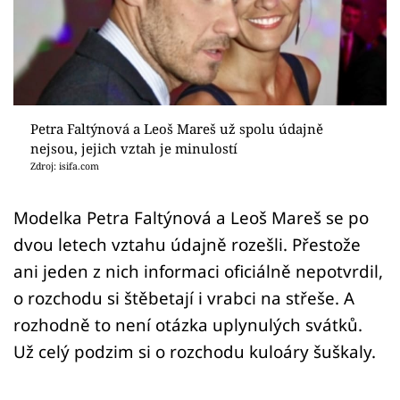
Sex a vztahy
Videa
Sledujte prima+
Petra Faltýnová a Leoš Mareš už spolu údajně
Přihlášení
nejsou, jejich vztah je minulostí
Zdroj: isifa.com
Sledujte nás
Modelka Petra Faltýnová a Leoš Mareš se po
dvou letech vztahu údajně rozešli. Přestože
ani jeden z nich informaci oficiálně nepotvrdil,
o rozchodu si štěbetají i vrabci na střeše. A
rozhodně to není otázka uplynulých svátků.
Už celý podzim si o rozchodu kuloáry šuškaly.