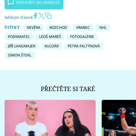
VSTOUPIT DO DISKUZE
Sdílejte článek
ŠTÍTKY
NEVĚRA
ROZCHOD
VRABEC
NHL
PODNIKATEL
LEOŠ MAREŠ
FOTOGALERIE
JIŘÍ LANGMAJER
KULOÁR
PETRA FALTÝNOVÁ
SIMON ŠTEKL
PŘEČTĚTE SI TAKÉ