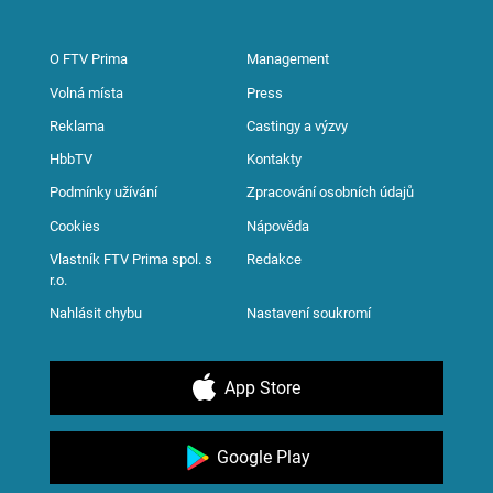
O FTV Prima
Management
Volná místa
Press
Reklama
Castingy a výzvy
HbbTV
Kontakty
Podmínky užívání
Zpracování osobních údajů
Cookies
Nápověda
Vlastník FTV Prima spol. s
Redakce
r.o.
Nahlásit chybu
Nastavení soukromí
App Store
Google Play