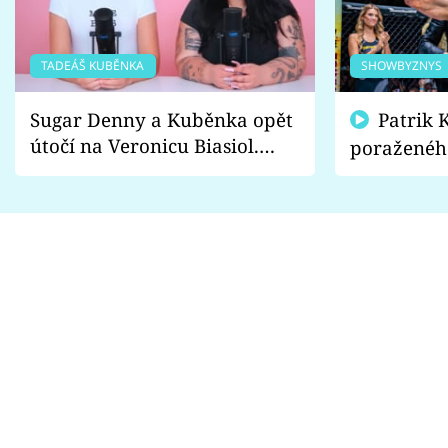
TADEÁŠ KUBĚNKA
SHOWBYZNYS
Sugar Denny a Kuběnka opět
Patrik Kincl se zastal
útočí na Veronicu Biasiol.
poraženéh
Proč je podle nich falešná a
fanoušci n
lže o své nevěře?