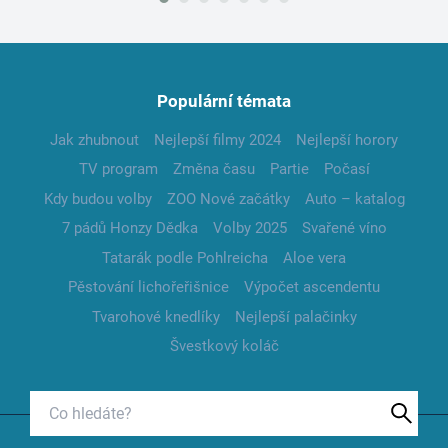
Populární témata
Jak zhubnout
Nejlepší filmy 2024
Nejlepší horory
TV program
Změna času
Partie
Počasí
Kdy budou volby
ZOO Nové začátky
Auto – katalog
7 pádů Honzy Dědka
Volby 2025
Svařené víno
Tatarák podle Pohlreicha
Aloe vera
Pěstování lichořeřišnice
Výpočet ascendentu
Tvarohové knedlíky
Nejlepší palačinky
Švestkový koláč