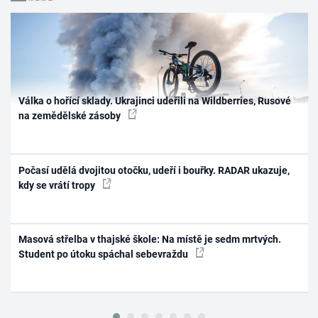
Válka o hořící sklady. Ukrajinci udeřili na Wildberries, Rusové
na zemědělské zásoby
Počasí udělá dvojitou otočku, udeří i bouřky. RADAR ukazuje,
kdy se vrátí tropy
Masová střelba v thajské škole: Na místě je sedm mrtvých.
Student po útoku spáchal sebevraždu