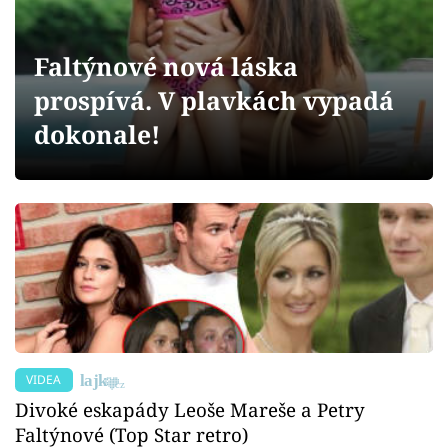
Sex a vztahy
Videa
Faltýnové nová láska
prospívá. V plavkách vypadá
Sledujte prima+
dokonale!
Přihlášení
Sledujte nás
VIDEA
Divoké eskapády Leoše Mareše a Petry
Faltýnové (Top Star retro)