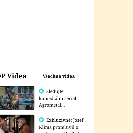
P Videa
Všechna videa
Sledujte
komediální seriál
Agrometal
exkluzivně na
prima+
Exkluzivně: Josef
Klíma promluvil o