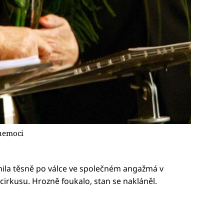
 nemoci
ila těsně po válce ve společném angažmá v
cirkusu. Hrozně foukalo, stan se nakláněl.