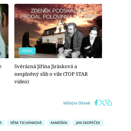
VIDEA
e
Svérázná Jiřina Jirásková a
nesplněný slib o vile (TOP STAR
video)
Sdílejte článek
R
VĚRA TICHÁNKOVÁ
KAMEŇÁK
JAN SKOPEČEK