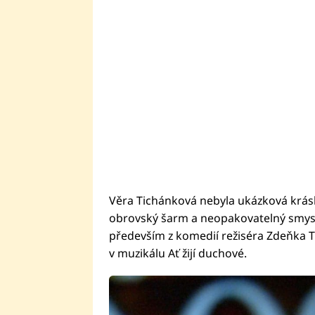
Věra Tichánková nebyla ukázková kráska
obrovský šarm a neopakovatelný smysl
především z komedií režiséra Zdeňka T
v muzikálu Ať žijí duchové.