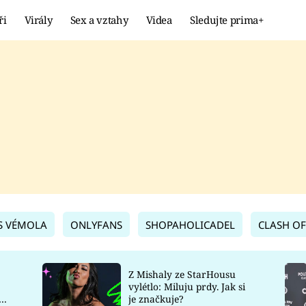
ři
Virály
Sex a vztahy
Videa
Sledujte prima+
Showbyznys
Extrém
VIRÁLY
KURIOZITY
VIDEA
KVÍZY
S VÉMOLA
ONLYFANS
SHOPAHOLICADEL
CLASH OF
Z Mishaly ze StarHousu
vylétlo: Miluju prdy. Jak si
co
je značkuje?