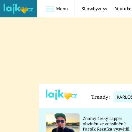
Menu
Showbyznys
Youtube
Youtuberky
Youtubeři
SHOPAHOLICADEL
FATTYPILLOW
ANNA ŠULC
FREESCOOT
SUGAR DENNY
ADAM KAJUMI
LADUŠKA
TADEÁŠ KUBĚNKA
DOMINIKA
DATEL
Trendy:
KARLO
MYSLIVCOVÁ
Známý český rapper
obviněn ze znásilnění:
Parťák Řezníka vysvětlil, 