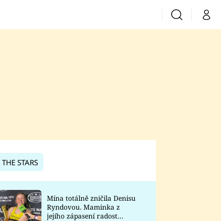
Vyhledávání
Můj 
Prima+
CNN Prima News
Prima Fresh
Prima Living
Prima Zoom
 THE STARS
Prima Lajk
Mína totálně zničila Denisu
Ryndovou. Maminka z
Sledujte nás
jejího zápasení radost