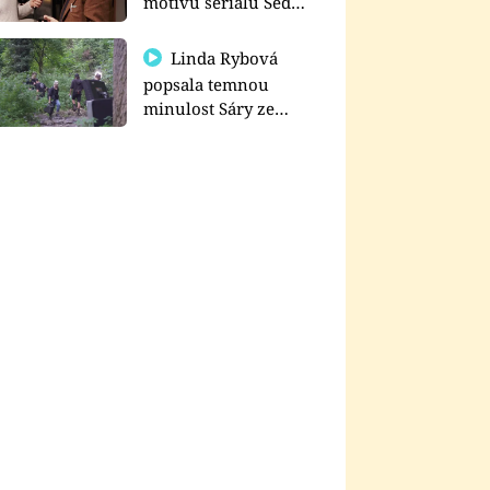
motivu seriálu Sedm
schodů k moci
Linda Rybová
popsala temnou
minulost Sáry ze
seriálu Zákony vlka