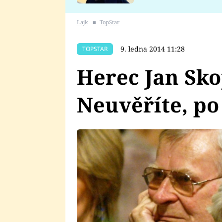
se v Plzni stalo
Lajk
■
TopStar
9. ledna 2014 11:28
TOPSTAR
Herec Jan Sko
Neuvěříte, po