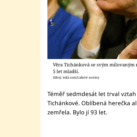
Věra Tichánková se svým milovaným 
5 let mladší.
Zdroj: isifa.com/Lidové noviny
Téměř sedmdesát let trval vztah
Tichánkové. Oblíbená herečka al
zemřela. Bylo jí 93 let.