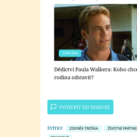
TOPSTAR
Dědictví Paula Walkera: Koho chc
rodina odstavit?
VSTOUPIT DO DISKUZE
ŠTÍTKY
ZDENĚK TROŠKA
ŽIVOTNÍ PARTNE