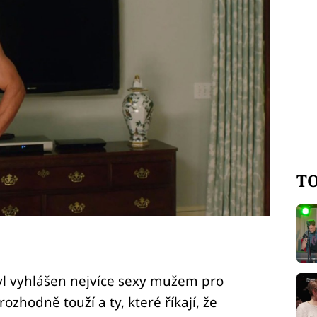
TO
yl vyhlášen nejvíce sexy mužem pro
ozhodně touží a ty, které říkají, že