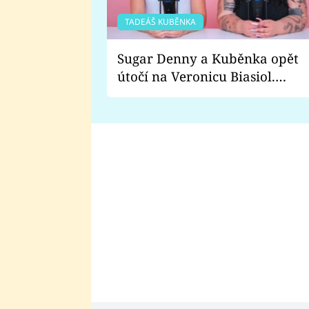
TADEÁŠ KUBĚNKA
Sugar Denny a Kuběnka opět
útočí na Veronicu Biasiol.
Proč je podle nich falešná a
lže o své nevěře?