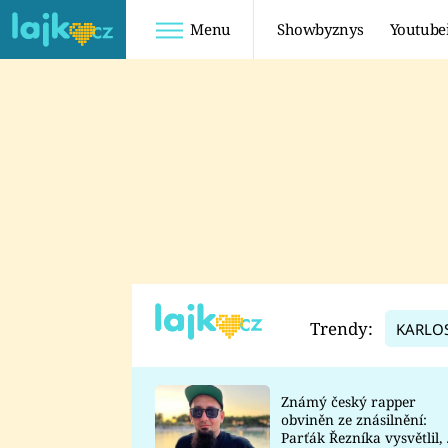
Menu
Showbyznys
Youtube
Youtuberky
Youtubeři
SHOPAHOLICADEL
FATTYPILLOW
ANNA ŠULC
FREESCOOT
SUGAR DENNY
ADAM KAJUMI
LADUŠKA
TADEÁŠ KUBĚNKA
DOMINIKA
DATEL
Trendy:
KARLO
MYSLIVCOVÁ
Známý český rapper
obviněn ze znásilnění:
Parťák Řezníka vysvětlil, 