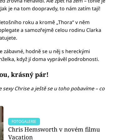
ď zrovna nenávidí. Ale zpět na zem – tohle je
) Jak je na tom doopravdy, to nám zatím tají!
u letošního roku a kromě „Thora“ v něm
Applegate a samozřejmě celou rodinu Clarka
atujete.
ice zábavné, hodně se u něj s hereckými
anželka, když jí doma vyprávěl podrobnosti.
u, krásný pár!
e sexy Chrise a ještě se u toho pobavíme – co
FOTOGALERIE
Chris Hemsworth v novém filmu
Vacation