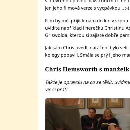
s otevřenou pusou. A všichni muži ho te
jen jeho filmová verze s vycpávkou... :-
Film by měl přijít k nám do kin v srpn
uvidíte například i herečku Christinu 
Griswolda, kterou si zajisté dobře pam
Jak sám Chris uvedl, natáčení bylo vel
kolegy pobavili. Smála se prý i jeho m
Chris Hemsworth s manželko
Takže je opravdu na co se těšit, uvidím
víc si přát!