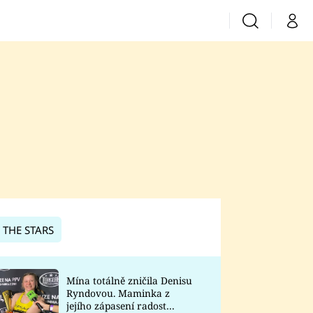
Vyhledávání
Můj 
Prima+
CNN Prima News
Prima Fresh
Prima Living
Prima Zoom
 THE STARS
Prima Lajk
Mína totálně zničila Denisu
Ryndovou. Maminka z
Sledujte nás
jejího zápasení radost