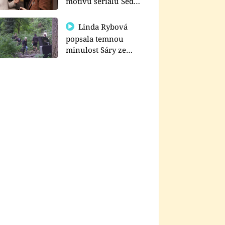
motivu seriálu Sedm
schodů k moci
Linda Rybová
popsala temnou
minulost Sáry ze
seriálu Zákony vlka