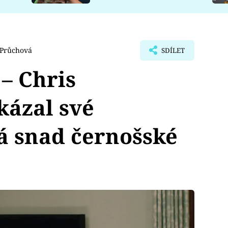
 Průchová
SDÍLET
– Chris
ázal své
á snad černošské