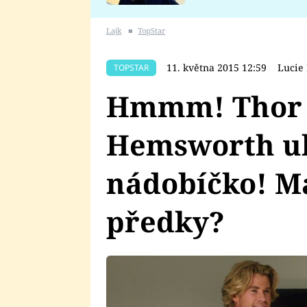
se v Plzni stalo
Lajk
■
TopStar
11. května 2015 12:59
Lucie
TOPSTAR
Hmmm! Thor 
Hemsworth uk
nádobíčko! M
předky?