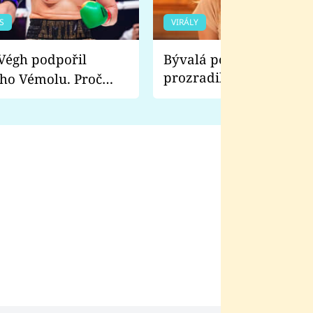
S
VIRÁLY
Bývalá pornoherečka
prozradila, co ji šokova
ho Vémolu. Proč
natáčení Euforie. Vážně
ji zápasit s ním než
bylo drsnější než hanba
 Kinclem?
filmy?