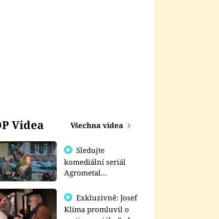
P Videa
Všechna videa
Sledujte
komediální seriál
Agrometal
exkluzivně na
prima+
Exkluzivně: Josef
Klíma promluvil o