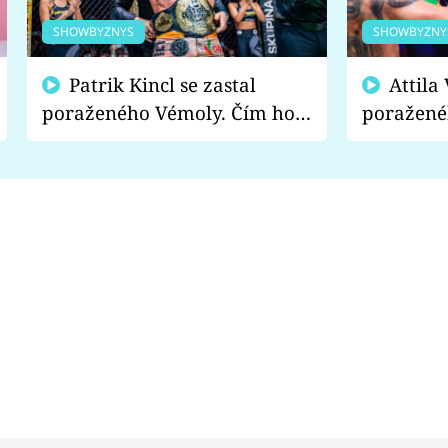
SHOWBYZNYS
SHOWBYZNY
Patrik Kincl se zastal
Attila Végh podpořil
poraženého Vémoly. Čím ho
poražené
fanoušci naštvali?
chce radě
s vítězem