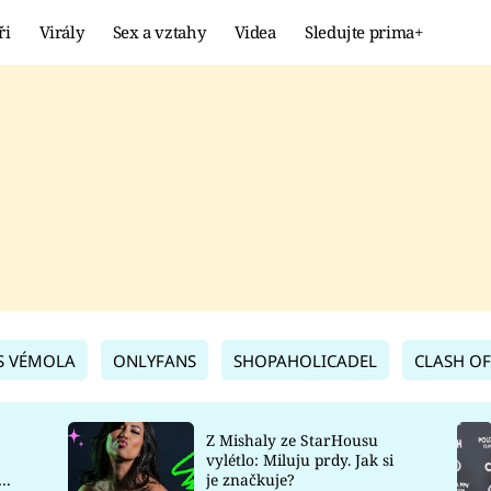
ři
Virály
Sex a vztahy
Videa
Sledujte prima+
Showbyznys
Extrém
VIRÁLY
KURIOZITY
VIDEA
KVÍZY
S VÉMOLA
ONLYFANS
SHOPAHOLICADEL
CLASH OF
Z Mishaly ze StarHousu
vylétlo: Miluju prdy. Jak si
co
je značkuje?