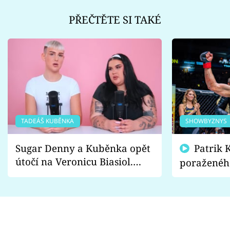
PŘEČTĚTE SI TAKÉ
TADEÁŠ KUBĚNKA
SHOWBYZNYS
Sugar Denny a Kuběnka opět
Patrik Kincl se zastal
útočí na Veronicu Biasiol.
poraženéh
Proč je podle nich falešná a
fanoušci n
lže o své nevěře?