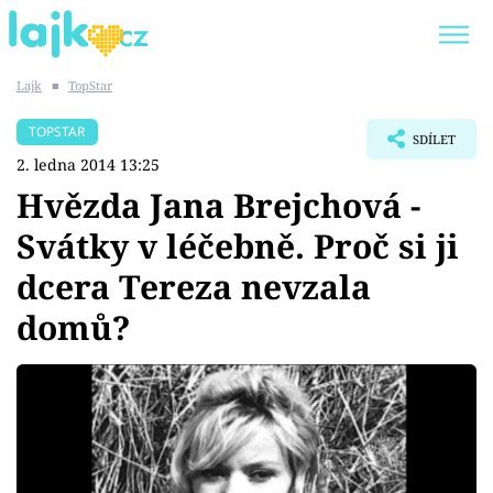
Lajk
■
TopStar
Trendy:
KARLOS VÉMOLA
ONLYFANS
TOPSTAR
SDÍLET
SHOPAHOLICADEL
CLASH OF THE STARS
2. ledna 2014 13:25
Hvězda Jana Brejchová -
Svátky v léčebně. Proč si ji
dcera Tereza nevzala
Témata
domů?
Showbyznys
Youtubeři
Virály