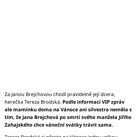
Za Janou Brejchovou chodí pravidelně její dcera,
herečka Tereza Brodská.
Podle informací VIP zpráv
ale maminku doma na Vánoce ani silvestra neměla s
tím, že Jana Brejchová po smrti svého manžela Jiřího
Zahajského chce vánoční svátky trávit sama.
Tereza Brodská si přesto na Vánoce jednu velkou