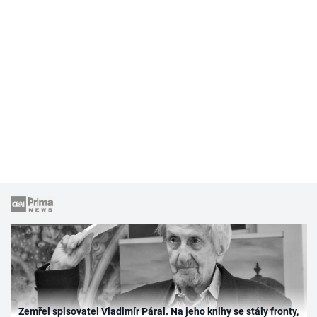
Zemřel spisovatel Vladimír Páral. Na jeho knihy se stály fronty,