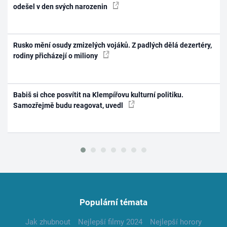
odešel v den svých narozenin
Rusko mění osudy zmizelých vojáků. Z padlých dělá dezertéry,
rodiny přicházejí o miliony
Babiš si chce posvítit na Klempířovu kulturní politiku.
Samozřejmě budu reagovat, uvedl
Populární témata
Jak zhubnout
Nejlepší filmy 2024
Nejlepší horory