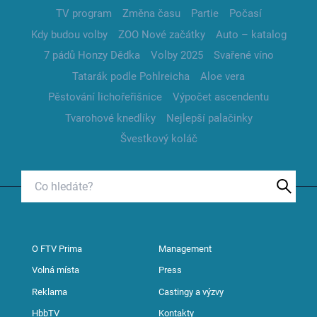
TV program
Změna času
Partie
Počasí
Kdy budou volby
ZOO Nové začátky
Auto – katalog
7 pádů Honzy Dědka
Volby 2025
Svařené víno
Tatarák podle Pohlreicha
Aloe vera
Pěstování lichořeřišnice
Výpočet ascendentu
Tvarohové knedlíky
Nejlepší palačinky
Švestkový koláč
O FTV Prima
Management
Volná místa
Press
Reklama
Castingy a výzvy
HbbTV
Kontakty