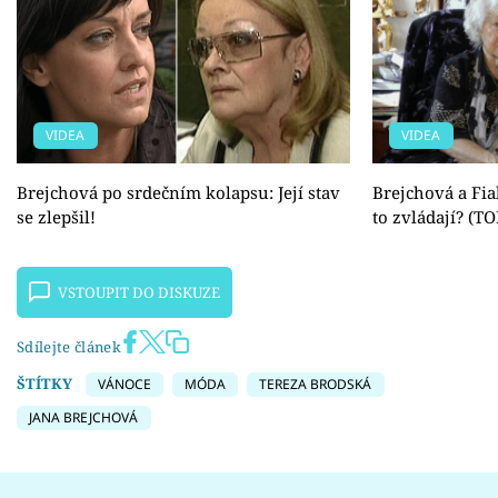
VIDEA
VIDEA
Brejchová po srdečním kolapsu: Její stav
Brejchová a Fial
se zlepšil!
to zvládají? (T
VSTOUPIT DO DISKUZE
Sdílejte článek
ŠTÍTKY
VÁNOCE
MÓDA
TEREZA BRODSKÁ
JANA BREJCHOVÁ