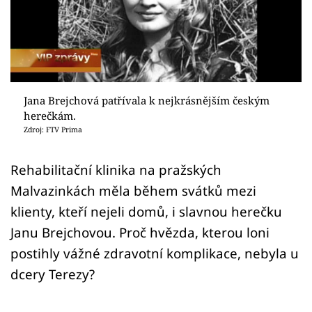
Sex a vztahy
Videa
Sledujte prima+
Jana Brejchová patřívala k nejkrásnějším českým
Přihlášení
herečkám.
Zdroj: FTV Prima
Sledujte nás
Rehabilitační klinika na pražských
Malvazinkách měla během svátků mezi
klienty, kteří nejeli domů, i slavnou herečku
Janu Brejchovou. Proč hvězda, kterou loni
postihly vážné zdravotní komplikace, nebyla u
dcery Terezy?