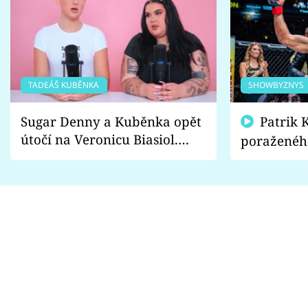
TADEÁŠ KUBĚNKA
SHOWBYZNYS
Sugar Denny a Kuběnka opět
Patrik Kincl se zastal
útočí na Veronicu Biasiol.
poraženéh
Proč je podle nich falešná a
fanoušci n
lže o své nevěře?