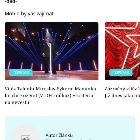
-dad-
Mohlo by vás zajímat
TOPSTAR
TOPSTAR
Vítěz Talentu Miroslav Sýkora: Maminka
Zázračný vítěz 
ho chce oženit (VIDEO důkaz) + kritéria
Již dnes jako h
na nevěstu
Autor článku