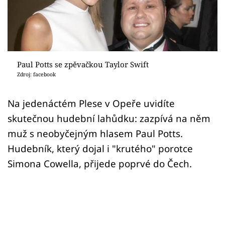
Sex a vztahy
Videa
Sledujte prima+
Paul Potts se zpěvačkou Taylor Swift
Zdroj: facebook
Přihlášení
Na jedenáctém Plese v Opeře uvidíte
skutečnou hudební lahůdku: zazpívá na něm
Sledujte nás
muž s neobyčejným hlasem Paul Potts.
Hudebník, který dojal i "krutého" porotce
Simona Cowella, přijede poprvé do Čech.