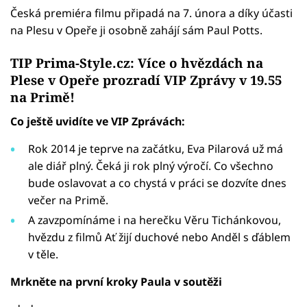
Česká premiéra filmu připadá na 7. února a díky účasti
na Plesu v Opeře ji osobně zahájí sám Paul Potts.
TIP Prima-Style.cz: Více o hvězdách na
Plese v Opeře prozradí VIP Zprávy v 19.55
na Primě!
Co ještě uvidíte ve VIP Zprávách:
Rok 2014 je teprve na začátku, Eva Pilarová už má
ale diář plný. Čeká ji rok plný výročí. Co všechno
bude oslavovat a co chystá v práci se dozvíte dnes
večer na Primě.
A zavzpomínáme i na herečku Věru Tichánkovou,
hvězdu z filmů Ať žijí duchové nebo Anděl s ďáblem
v těle.
Mrkněte na první kroky Paula v soutěži