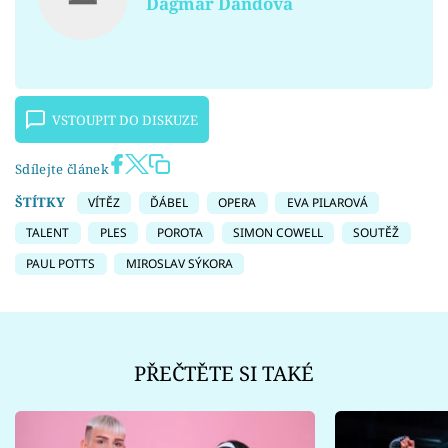
Dagmar Dandová
VSTOUPIT DO DISKUZE
Sdílejte článek
ŠTÍTKY
VÍTĚZ
ĎÁBEL
OPERA
EVA PILAROVÁ
TALENT
PLES
POROTA
SIMON COWELL
SOUTĚŽ
PAUL POTTS
MIROSLAV SÝKORA
PŘEČTĚTE SI TAKÉ