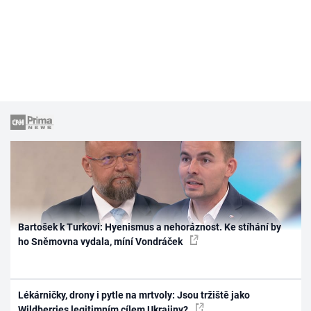
Bartošek k Turkovi: Hyenismus a nehoráznost. Ke stíhání by
ho Sněmovna vydala, míní Vondráček
Lékárničky, drony i pytle na mrtvoly: Jsou tržiště jako
Wildberries legitimním cílem Ukrajiny?