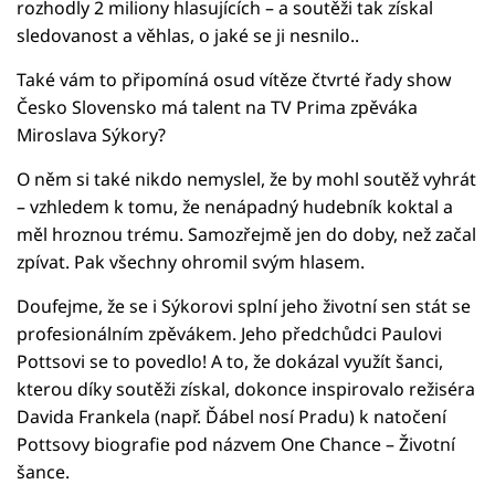
rozhodly 2 miliony hlasujících – a soutěži tak získal
sledovanost a věhlas, o jaké se ji nesnilo..
Také vám to připomíná osud vítěze čtvrté řady show
Česko Slovensko má talent na TV Prima zpěváka
Miroslava Sýkory?
O něm si také nikdo nemyslel, že by mohl soutěž vyhrát
– vzhledem k tomu, že nenápadný hudebník koktal a
měl hroznou trému. Samozřejmě jen do doby, než začal
zpívat. Pak všechny ohromil svým hlasem.
Doufejme, že se i Sýkorovi splní jeho životní sen stát se
profesionálním zpěvákem. Jeho předchůdci Paulovi
Pottsovi se to povedlo! A to, že dokázal využít šanci,
kterou díky soutěži získal, dokonce inspirovalo režiséra
Davida Frankela (např. Ďábel nosí Pradu) k natočení
Pottsovy biografie pod názvem One Chance – Životní
šance.