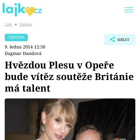
Lajk
■
TopStar
Trendy:
KARLOS VÉMOLA
ONLYFANS
TOPSTAR
SDÍLET
SHOPAHOLICADEL
CLASH OF THE STARS
9. ledna 2014 12:50
Dagmar Dandová
Hvězdou Plesu v Opeře
bude vítěz soutěže Británie
Témata
má talent
Showbyznys
Youtubeři
Virály