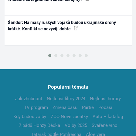
Šándor: Na masy ruských vojáků budou ukrajinské drony
krátké. Konflikt se nevyvíjí dobře
Populární témata
Jak zhubnout
Nejlepší filmy 2024
Nejlepší horory
TV program
Změna času
Partie
Počasí
Kdy budou volby
ZOO Nové začátky
Auto – katalog
7 pádů Honzy Dědka
Volby 2025
Svařené víno
Tatarák podle Pohlreicha
Aloe vera