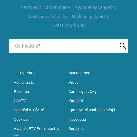
Pěstování lichořeřišnice
Výpočet ascendentu
Tvarohové knedlíky
Nejlepší palačinky
Švestkový koláč
O FTV Prima
Management
Volná místa
Press
Reklama
Castingy a výzvy
HbbTV
Kontakty
Podmínky užívání
Zpracování osobních údajů
Cookies
Nápověda
Vlastník FTV Prima spol. s
Redakce
r.o.