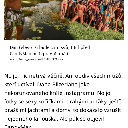
Sex a vztahy
Videa
Sledujte prima+
Přihlášení
Dan (vlevo) si bude chtít svůj titul před
CandyManem (vpravo) uhájit.
Zdroj: Instagram a koláž iTOPSTAR.cz
Sledujte nás
No jo, nic netrvá věčně. Ani obdiv všech mužů,
kteří uctívali Dana Bilzeriana jako
nekorunovaného krále Instagramu. No jo,
fotky se sexy kočičkami, drahými auťáky, ještě
dražšími jachtami a domy, to dokázalo vzrušit
nejednoho fanouška. Ale pak se objevil
CandyMan…