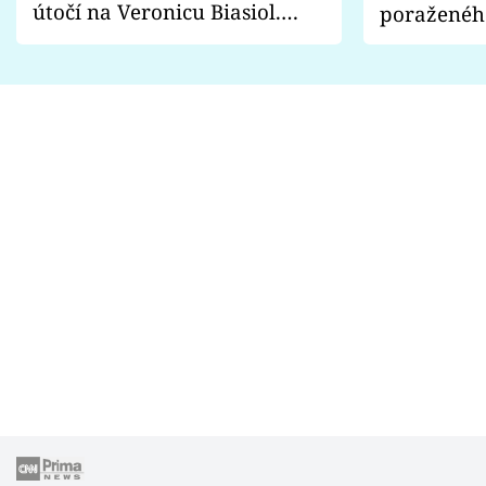
útočí na Veronicu Biasiol.
poraženéh
Proč je podle nich falešná a
fanoušci n
lže o své nevěře?