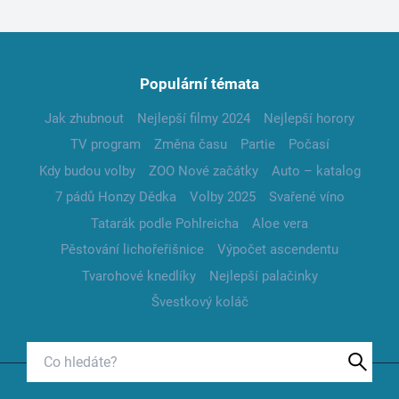
Populární témata
Jak zhubnout
Nejlepší filmy 2024
Nejlepší horory
TV program
Změna času
Partie
Počasí
Kdy budou volby
ZOO Nové začátky
Auto – katalog
7 pádů Honzy Dědka
Volby 2025
Svařené víno
Tatarák podle Pohlreicha
Aloe vera
Pěstování lichořeřišnice
Výpočet ascendentu
Tvarohové knedlíky
Nejlepší palačinky
Švestkový koláč