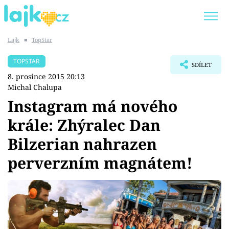
Lajk
■
TopStar
Trendy:
KARLOS VÉMOLA
ONLYFANS
TOPSTAR
SDÍLET
SHOPAHOLICADEL
CLASH OF THE STARS
8. prosince 2015 20:13
Michal Chalupa
Instagram má nového
krále: Zhýralec Dan
Témata
Bilzerian nahrazen
Showbyznys
perverzním magnátem!
Youtubeři
Virály