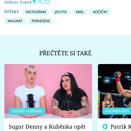
Sdílejte článek
ŠTÍTKY
INSTAGRAM
JACHTA
KRÁL
KOČIČKY
MAGNÁT
PERVERZNÍ
PŘEČTĚTE SI TAKÉ
TADEÁŠ KUBĚNKA
SHOWBYZNYS
Sugar Denny a Kuběnka opět
Patrik Kincl se zastal