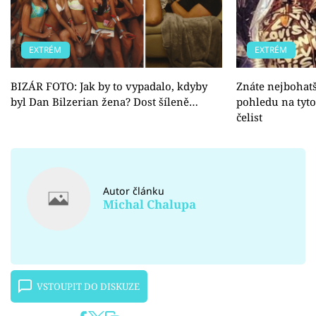
EXTRÉM
EXTRÉM
BIZÁR FOTO: Jak by to vypadalo, kdyby
Znáte nejbohatš
byl Dan Bilzerian žena? Dost šíleně…
pohledu na tyt
čelist
Autor článku
Michal Chalupa
VSTOUPIT DO DISKUZE