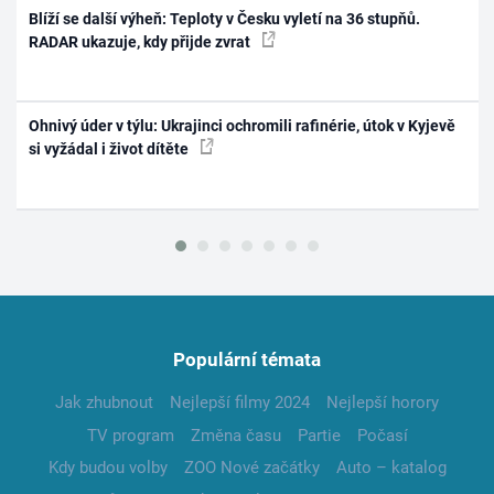
Blíží se další výheň: Teploty v Česku vyletí na 36 stupňů.
RADAR ukazuje, kdy přijde zvrat
Ohnivý úder v týlu: Ukrajinci ochromili rafinérie, útok v Kyjevě
si vyžádal i život dítěte
Populární témata
Jak zhubnout
Nejlepší filmy 2024
Nejlepší horory
TV program
Změna času
Partie
Počasí
Kdy budou volby
ZOO Nové začátky
Auto – katalog