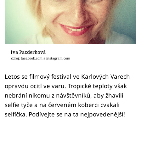
Sex a vztahy
Videa
Sledujte prima+
Přihlášení
Iva Pazderková
Zdroj: facebook.com a instagram.com
Sledujte nás
Letos se filmový festival ve Karlových Varech
opravdu ocitl ve varu. Tropické teploty však
nebrání nikomu z návštěvníků, aby žhavili
selfie tyče a na červeném koberci cvakali
selfíčka. Podívejte se na ta nejpovedenější!