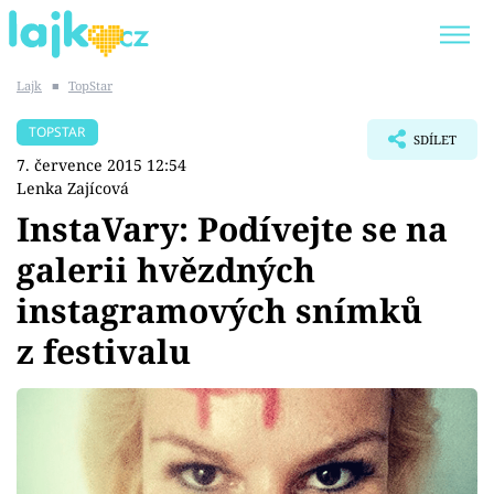
Lajk
■
TopStar
Trendy:
KARLOS VÉMOLA
ONLYFANS
TOPSTAR
SDÍLET
SHOPAHOLICADEL
CLASH OF THE STARS
7. července 2015 12:54
Lenka Zajícová
InstaVary: Podívejte se na
galerii hvězdných
Témata
instagramových snímků
Showbyznys
z festivalu
Youtubeři
Virály