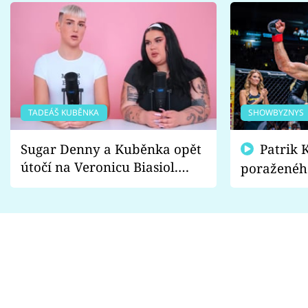
TADEÁŠ KUBĚNKA
SHOWBYZNYS
Sugar Denny a Kuběnka opět
Patrik Kincl se zastal
útočí na Veronicu Biasiol.
poraženéh
Proč je podle nich falešná a
fanoušci n
lže o své nevěře?