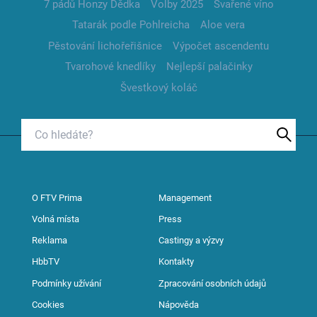
7 pádů Honzy Dědka
Volby 2025
Svařené víno
Tatarák podle Pohlreicha
Aloe vera
Pěstování lichořeřišnice
Výpočet ascendentu
Tvarohové knedlíky
Nejlepší palačinky
Švestkový koláč
O FTV Prima
Management
Volná místa
Press
Reklama
Castingy a výzvy
HbbTV
Kontakty
Podmínky užívání
Zpracování osobních údajů
Cookies
Nápověda