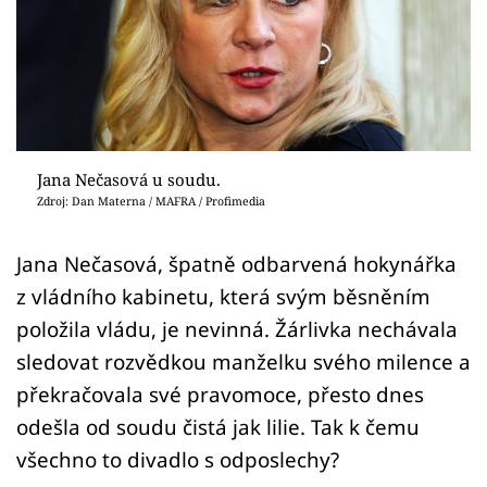
Sex a vztahy
Videa
Sledujte prima+
Přihlášení
Jana Nečasová u soudu.
Zdroj: Dan Materna / MAFRA / Profimedia
Sledujte nás
Jana Nečasová, špatně odbarvená hokynářka
z vládního kabinetu, která svým běsněním
položila vládu, je nevinná. Žárlivka nechávala
sledovat rozvědkou manželku svého milence a
překračovala své pravomoce, přesto dnes
odešla od soudu čistá jak lilie. Tak k čemu
všechno to divadlo s odposlechy?