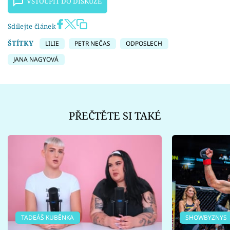
VSTOUPIT DO DISKUZE
Sdílejte článek
ŠTÍTKY
LILIE
PETR NEČAS
ODPOSLECH
JANA NAGYOVÁ
PŘEČTĚTE SI TAKÉ
TADEÁŠ KUBĚNKA
SHOWBYZNYS