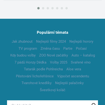
Populární témata
Jak zhubnout
Nejlepší filmy 2024
Nejlepší horory
TV program
Změna času
Partie
Počasí
Kdy budou volby
ZOO Nové začátky
Auto – katalog
7 pádů Honzy Dědka
Volby 2025
Svařené víno
Tatarák podle Pohlreicha
Aloe vera
Pěstování lichořeřišnice
Výpočet ascendentu
Tvarohové knedlíky
Nejlepší palačinky
Švestkový koláč