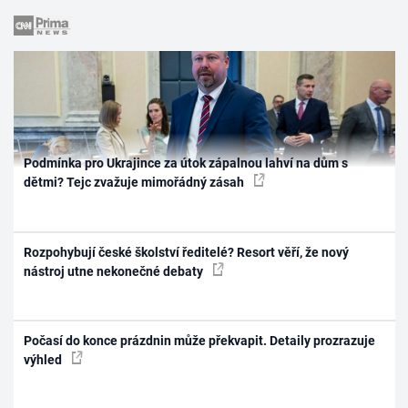
Podmínka pro Ukrajince za útok zápalnou lahví na dům s
dětmi? Tejc zvažuje mimořádný zásah
Rozpohybují české školství ředitelé? Resort věří, že nový
nástroj utne nekonečné debaty
Počasí do konce prázdnin může překvapit. Detaily prozrazuje
výhled