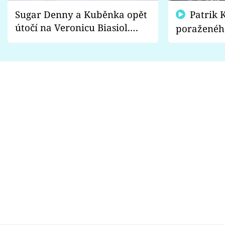
Sugar Denny a Kuběnka opět
Patrik Kincl se zastal
útočí na Veronicu Biasiol.
poraženéh
Proč je podle nich falešná a
fanoušci n
lže o své nevěře?