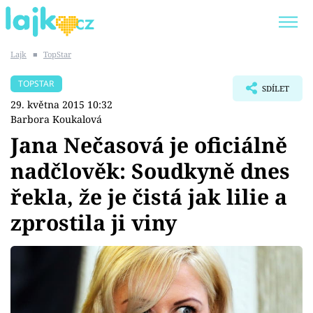
Lajk
■
TopStar
Trendy:
KARLOS VÉMOLA
ONLYFANS
TOPSTAR
SDÍLET
SHOPAHOLICADEL
CLASH OF THE STARS
29. května 2015 10:32
Barbora Koukalová
Jana Nečasová je oficiálně
nadčlověk: Soudkyně dnes
Témata
řekla, že je čistá jak lilie a
Showbyznys
zprostila ji viny
Youtubeři
Virály