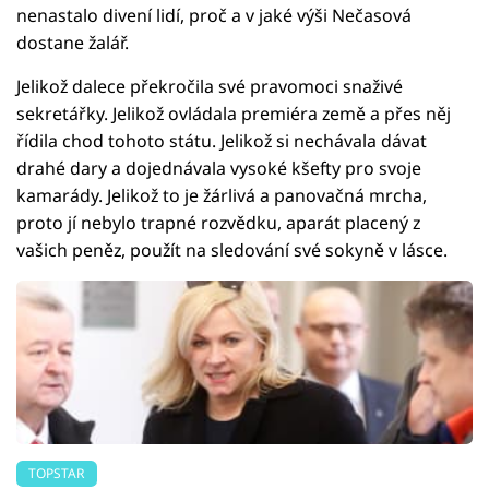
nenastalo divení lidí, proč a v jaké výši Nečasová
dostane žalář.
Jelikož dalece překročila své pravomoci snaživé
sekretářky. Jelikož ovládala premiéra země a přes něj
řídila chod tohoto státu. Jelikož si nechávala dávat
drahé dary a dojednávala vysoké kšefty pro svoje
kamarády. Jelikož to je žárlivá a panovačná mrcha,
proto jí nebylo trapné rozvědku, aparát placený z
vašich peněz, použít na sledování své sokyně v lásce.
TOPSTAR