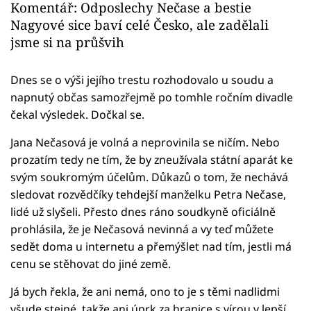
Komentář: Odposlechy Nečase a bestie
Nagyové sice baví celé Česko, ale zadělali
jsme si na průšvih
Dnes se o výši jejího trestu rozhodovalo u soudu a
napnutý občas samozřejmě po tomhle ročním divadle
čekal výsledek. Dočkal se.
Jana Nečasová je volná a neprovinila se ničím. Nebo
prozatím tedy ne tím, že by zneužívala státní aparát ke
svým soukromým účelům. Důkazů o tom, že nechává
sledovat rozvědčíky tehdejší manželku Petra Nečase,
lidé už slyšeli. Přesto dnes ráno soudkyně oficiálně
prohlásila, že je Nečasová nevinná a vy teď můžete
sedět doma u internetu a přemýšlet nad tím, jestli má
cenu se stěhovat do jiné země.
Já bych řekla, že ani nemá, ono to je s těmi nadlidmi
všude stejné, takže ani úprk za hranice s vírou v lepší