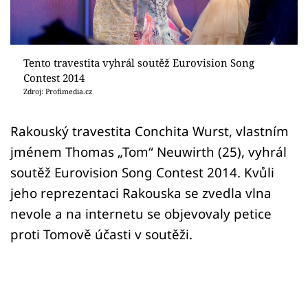
Sex a vztahy
Videa
Tento travestita vyhrál soutěž Eurovision Song
Sledujte prima+
Contest 2014
Zdroj: Profimedia.cz
Přihlášení
Rakouský travestita Conchita Wurst, vlastním
jménem Thomas „Tom“ Neuwirth (25), vyhrál
Sledujte nás
soutěž Eurovision Song Contest 2014. Kvůli
jeho reprezentaci Rakouska se zvedla vlna
nevole a na internetu se objevovaly petice
proti Tomově účasti v soutěži.