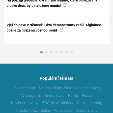
Na pokraji tragédie: Ukrajinské letadlo, které ohrožoval v
Lipsku dron, bylo naložené municí
Vjel do davu v Německu, dva demonstranty zabil. Afghánec
dožije za mřížemi, rozhodl soud
Populární témata
Jak zhubnout
Nejlepší filmy 2024
Nejlepší horory
TV program
Změna času
Partie
Počasí
Kdy budou volby
ZOO Nové začátky
Auto – katalog
7 pádů Honzy Dědka
Volby 2025
Svařené víno