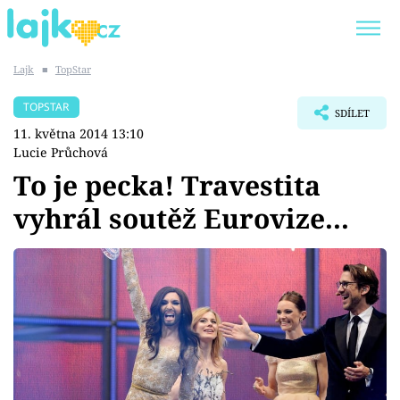
Lajk
■
TopStar
Trendy:
KARLOS VÉMOLA
ONLYFANS
TOPSTAR
SDÍLET
SHOPAHOLICADEL
CLASH OF THE STARS
11. května 2014 13:10
Lucie Průchová
To je pecka! Travestita
vyhrál soutěž Eurovize...
Témata
Showbyznys
Youtubeři
Virály