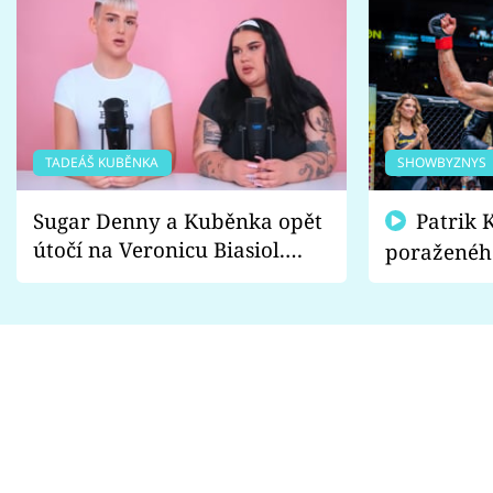
TADEÁŠ KUBĚNKA
SHOWBYZNYS
Sugar Denny a Kuběnka opět
Patrik Kincl se zastal
útočí na Veronicu Biasiol.
poraženéh
Proč je podle nich falešná a
fanoušci n
lže o své nevěře?