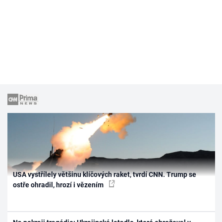
USA vystřílely většinu klíčových raket, tvrdí CNN. Trump se
ostře ohradil, hrozí i vězením