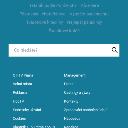
Tatarák podle Pohlreicha
Aloe vera
Pěstování lichořeřišnice
Výpočet ascendentu
Tvarohové knedlíky
Nejlepší palačinky
Švestkový koláč
O FTV Prima
Management
Volná místa
Press
Reklama
Castingy a výzvy
HbbTV
Kontakty
Podmínky užívání
Zpracování osobních údajů
Cookies
Nápověda
Vlastník FTV Prima spol. s
Redakce