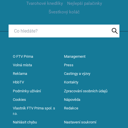
Tvarohové knedlíky
Nejlepší palačinky
Švestkový koláč
O FTV Prima
Management
Volná místa
Press
Reklama
Castingy a výzvy
HbbTV
Kontakty
Podmínky užívání
Zpracování osobních údajů
Cookies
Nápověda
Vlastník FTV Prima spol. s
Redakce
r.o.
Nahlásit chybu
Nastavení soukromí