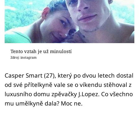
Sex a vztahy
Videa
Sledujte prima+
Přihlášení
Tento vztah je už minulostí
Zdroj: instagram
Sledujte nás
Casper Smart (27), který po dvou letech dostal
od své přítelkyně vale se o víkendu stěhoval z
luxusního domu zpěvačky J.Lopez. Co všechno
mu umělkyně dala? Moc ne.