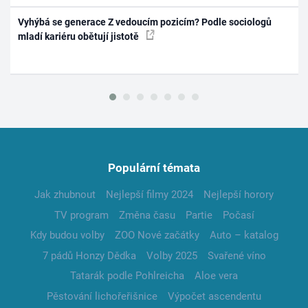
Vyhýbá se generace Z vedoucím pozicím? Podle sociologů
mladí kariéru obětují jistotě
Populární témata
Jak zhubnout
Nejlepší filmy 2024
Nejlepší horory
TV program
Změna času
Partie
Počasí
Kdy budou volby
ZOO Nové začátky
Auto – katalog
7 pádů Honzy Dědka
Volby 2025
Svařené víno
Tatarák podle Pohlreicha
Aloe vera
Pěstování lichořeřišnice
Výpočet ascendentu