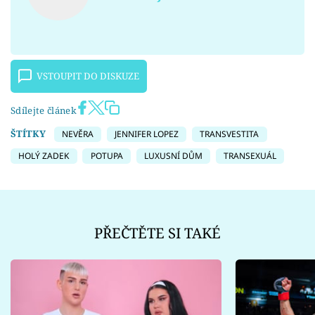
VSTOUPIT DO DISKUZE
Sdílejte článek
ŠTÍTKY
NEVĚRA
JENNIFER LOPEZ
TRANSVESTITA
HOLÝ ZADEK
POTUPA
LUXUSNÍ DŮM
TRANSEXUÁL
PŘEČTĚTE SI TAKÉ