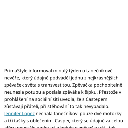
PrimaStyle informoval minulý týden o tanečníkově
nevěře, který údajně podváděl jednu z nejkrásnějších
zpěvaček světa s transvestitou. Zpěvačka pochopitelně
neunesla potupu a poslala zpěváka k šípku. Přestože v
prohlášení na sociální síti uvedla, že s Castepem
zůstávají přáteli, při stěhování to tak nevypadalo.
Jennifer Lopez
nechala tanečníkovi pouze dvě motorky
a tři tašky s oblečením. Casper, který se údajně za celou
aféru neustále omlouvá a bojuje o zpěvačku dál, tak