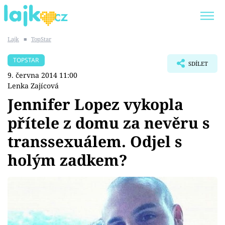
Lajk
■
TopStar
Trendy:
KARLOS VÉMOLA
ONLYFANS
TOPSTAR
SDÍLET
SHOPAHOLICADEL
CLASH OF THE STARS
9. června 2014 11:00
Lenka Zajícová
Jennifer Lopez vykopla
přítele z domu za nevěru s
Témata
transsexuálem. Odjel s
Showbyznys
holým zadkem?
Youtubeři
Virály