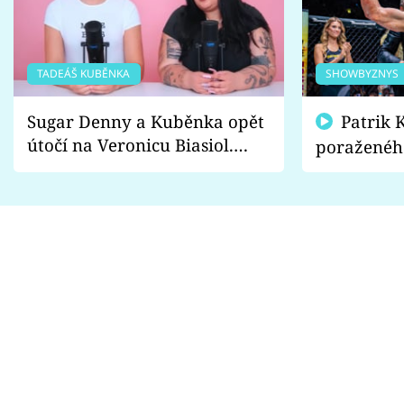
TADEÁŠ KUBĚNKA
SHOWBYZNYS
Sugar Denny a Kuběnka opět
Patrik Kincl se zastal
útočí na Veronicu Biasiol.
poraženéh
Proč je podle nich falešná a
fanoušci n
lže o své nevěře?