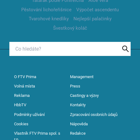
Tatarák podle Pohlreicha
Aloe vera
Pěstování lichořeřišnice
Výpočet ascendentu
Tvarohové knedlíky
Nejlepší palačinky
Švestkový koláč
O FTV Prima
Management
Volná místa
Press
Reklama
Castingy a výzvy
HbbTV
Kontakty
Podmínky užívání
Zpracování osobních údajů
Cookies
Nápověda
Vlastník FTV Prima spol. s
Redakce
r.o.