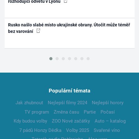
rozhodující odvetu v Lyonu
Rusko našlo slabé místo ukrajinské obrany. Útočit může téměř
bez varování
Populární témata
Jak zhubnout
Nejlepší filmy 2024
Nejlepší horory
TV program
Změna času
Partie
Počasí
Kdy budou volby
ZOO Nové začátky
Auto – katalog
7 pádů Honzy Dědka
Volby 2025
Svařené víno