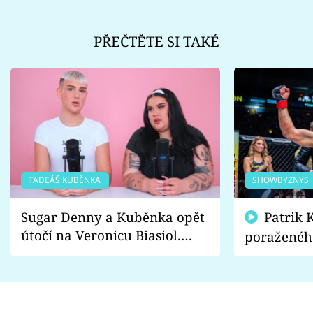
PŘEČTĚTE SI TAKÉ
TADEÁŠ KUBĚNKA
SHOWBYZNYS
Sugar Denny a Kuběnka opět
Patrik Kincl se zastal
útočí na Veronicu Biasiol.
poraženéh
Proč je podle nich falešná a
fanoušci n
lže o své nevěře?