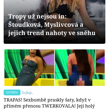
Sex a vztahy
Videa
Tropy už nejsou in:
Štoudková, Myslivcová a
Sledujte prima+
jejich trend nahoty ve sněhu
Přihlášení
Sledujte nás
EXTRÉM
TRAPAS! Sexbombě praskly šaty, když v
přímém přenosu TWERKOVALA! Její holý