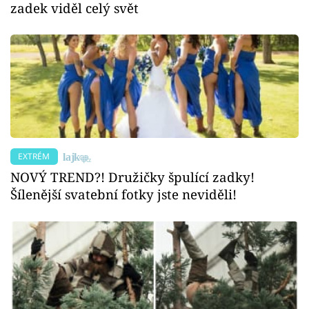
zadek viděl celý svět
EXTRÉM
NOVÝ TREND?! Družičky špulící zadky!
Šílenější svatební fotky jste neviděli!