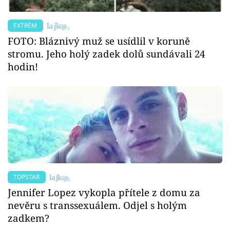
EXTRÉM
FOTO: Bláznivý muž se usídlil v koruně
stromu. Jeho holý zadek dolů sundávali 24
hodin!
TOPSTAR
Jennifer Lopez vykopla přítele z domu za
nevěru s transsexuálem. Odjel s holým
zadkem?