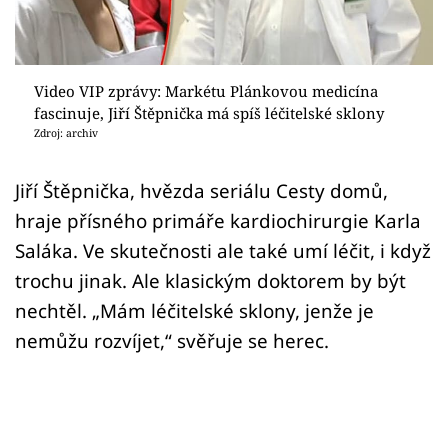
Sex a vztahy
Videa
Video VIP zprávy: Markétu Plánkovou medicína
Sledujte prima+
fascinuje, Jiří Štěpnička má spíš léčitelské sklony
Zdroj: archiv
Přihlášení
Jiří Štěpnička, hvězda seriálu Cesty domů,
hraje přísného primáře kardiochirurgie Karla
Sledujte nás
Saláka. Ve skutečnosti ale také umí léčit, i když
trochu jinak. Ale klasickým doktorem by být
nechtěl. „Mám léčitelské sklony, jenže je
nemůžu rozvíjet,“ svěřuje se herec.