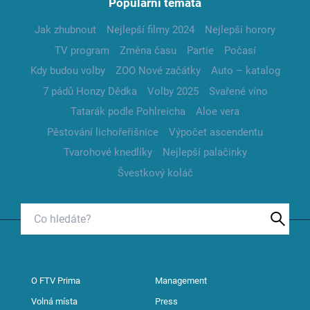
Populární témata
Jak zhubnout
Nejlepší filmy 2024
Nejlepší horory
TV program
Změna času
Partie
Počasí
Kdy budou volby
ZOO Nové začátky
Auto – katalog
7 pádů Honzy Dědka
Volby 2025
Svařené víno
Tatarák podle Pohlreicha
Aloe vera
Pěstování lichořeřišnice
Výpočet ascendentu
Tvarohové knedlíky
Nejlepší palačinky
Švestkový koláč
O FTV Prima
Management
Volná místa
Press