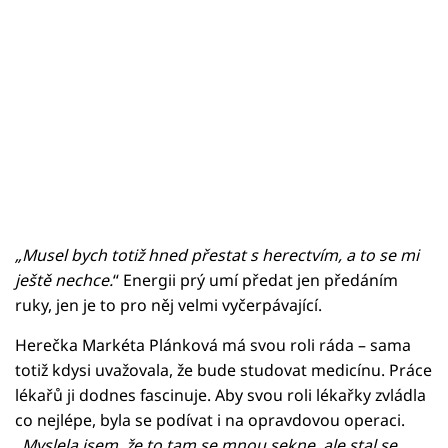
„Musel bych totiž hned přestat s herectvím, a to se mi
ještě nechce.
“ Energii prý umí předat jen předáním
ruky, jen je to pro něj velmi vyčerpávající.
Herečka Markéta Plánková má svou roli ráda – sama
totiž kdysi uvažovala, že bude studovat medicínu. Práce
lékařů ji dodnes fascinuje. Aby svou roli lékařky zvládla
co nejlépe, byla se podívat i na opravdovou operaci.
„Myslela jsem, že to tam se mnou sekne, ale stal se