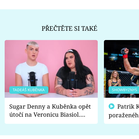
PŘEČTĚTE SI TAKÉ
TADEÁŠ KUBĚNKA
SHOWBYZNYS
Sugar Denny a Kuběnka opět
Patrik Kincl se zastal
útočí na Veronicu Biasiol.
poraženéh
Proč je podle nich falešná a
fanoušci n
lže o své nevěře?