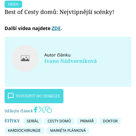
VIDEA
Best of Cesty domů: Nejvtipnější scénky!
Další videa najdete
ZDE
.
Autor článku
Ivana Nádvorníková
VSTOUPIT DO DISKUZE
Sdílejte článek
ŠTÍTKY
SERIÁL
CESTY DOMŮ
PRIMÁŘ
DOKTOR
KARDIOCHIRURGIE
MARKÉTA PLÁNKOVÁ