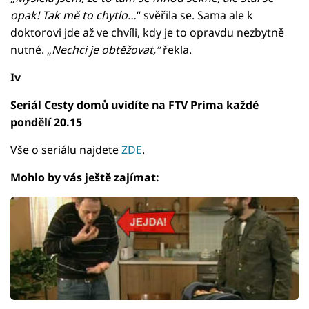
opak! Tak mě to chytlo…
“ svěřila se. Sama ale k
doktorovi jde až ve chvíli, kdy je to opravdu nezbytně
nutné. „
Nechci je obtěžovat,“
řekla.
Iv
Seriál Cesty domů uvidíte na FTV Prima každé
pondělí 20.15
Vše o seriálu najdete
ZDE
.
Mohlo by vás ještě zajímat: