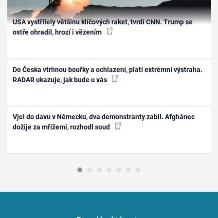
USA vystřílely většinu klíčových raket, tvrdí CNN. Trump se
ostře ohradil, hrozí i vězením
Do Česka vtrhnou bouřky a ochlazení, platí extrémní výstraha.
RADAR ukazuje, jak bude u vás
Vjel do davu v Německu, dva demonstranty zabil. Afghánec
dožije za mřížemi, rozhodl soud