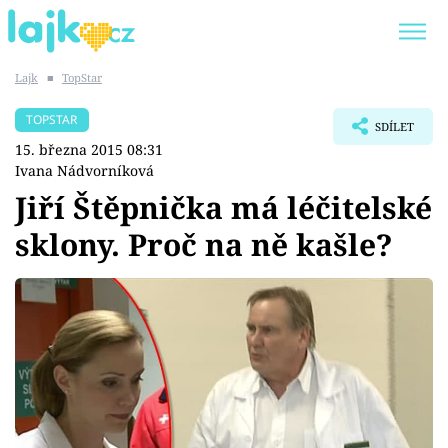
Lajk
■
TopStar
Trendy:
KARLOS VÉMOLA
ONLYFANS
TOPSTAR
SDÍLET
SHOPAHOLICADEL
CLASH OF THE STARS
15. března 2015 08:31
Ivana Nádvorníková
Jiří Štěpnička má léčitelské
sklony. Proč na ně kašle?
Témata
Showbyznys
Youtubeři
Virály