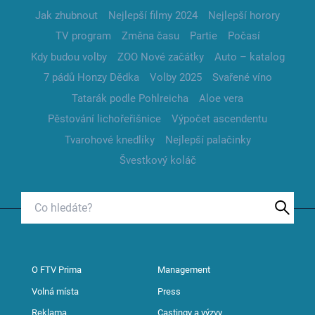
Jak zhubnout
Nejlepší filmy 2024
Nejlepší horory
TV program
Změna času
Partie
Počasí
Kdy budou volby
ZOO Nové začátky
Auto – katalog
7 pádů Honzy Dědka
Volby 2025
Svařené víno
Tatarák podle Pohlreicha
Aloe vera
Pěstování lichořeřišnice
Výpočet ascendentu
Tvarohové knedlíky
Nejlepší palačinky
Švestkový koláč
O FTV Prima
Management
Volná místa
Press
Reklama
Castingy a výzvy