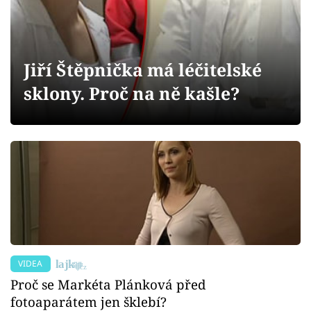
Sex a vztahy
Videa
Jiří Štěpnička má léčitelské
Sledujte prima+
sklony. Proč na ně kašle?
Přihlášení
Sledujte nás
VIDEA
Proč se Markéta Plánková před
fotoaparátem jen šklebí?