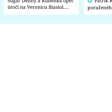
Sugar Denny a Kuběnka opět
Patrik Kincl se zastal
útočí na Veronicu Biasiol.
poraženéh
Proč je podle nich falešná a
fanoušci n
lže o své nevěře?