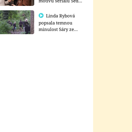
motivu seriálu Sedm
schodů k moci
Linda Rybová
popsala temnou
minulost Sáry ze
seriálu Zákony vlka