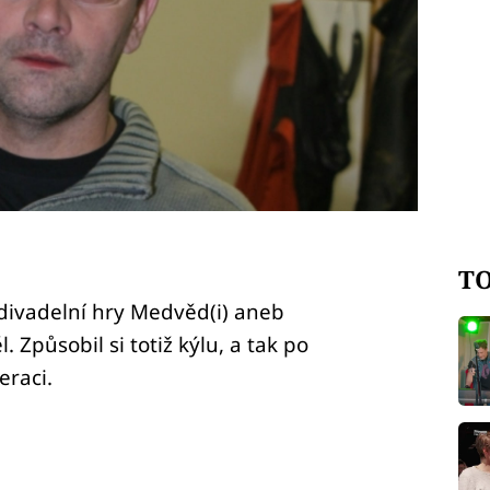
TO
 divadelní hry Medvěd(i) aneb
. Způsobil si totiž kýlu, a tak po
eraci.