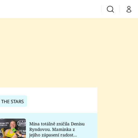
Vyhledávání
Můj 
Prima+
CNN Prima News
Prima Fresh
Prima Living
Prima Zoom
 THE STARS
Prima Lajk
Mína totálně zničila Denisu
Ryndovou. Maminka z
Sledujte nás
jejího zápasení radost