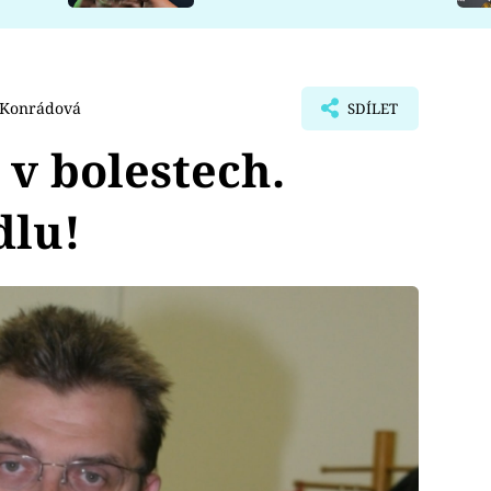
 Konrádová
SDÍLET
v bolestech.
dlu!