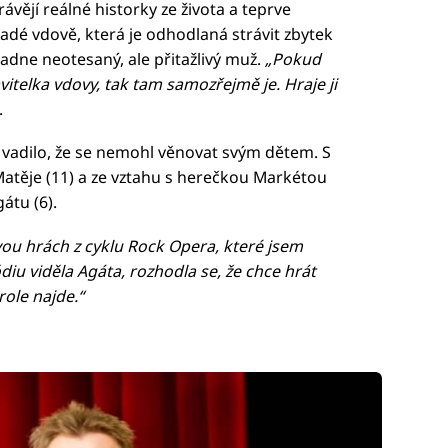
ějí reálné historky ze života a teprve
adé vdově, která je odhodlaná strávit zbytek
adne neotesaný, ale přitažlivý muž.
„Pokud
telka vdovy, tak tam samozřejmě je. Hraje ji
.
c vadilo, že se nemohl věnovat svým dětem. S
atěje (11) a ze vztahu s herečkou Markétou
átu (6).
 dvou hrách z cyklu Rock Opera, které jsem
ódiu viděla Agáta, rozhodla se, že chce hrát
role najde.“