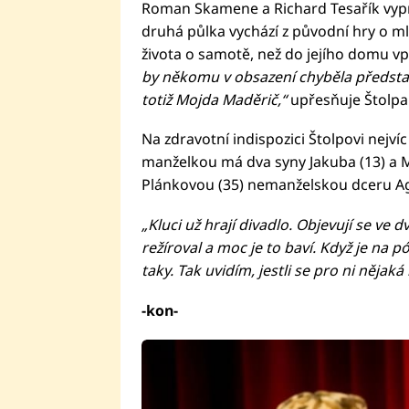
Roman Skamene a Richard Tesařík vypráv
druhá půlka vychází z původní hry o ml
života o samotě, než do jejího domu vp
by někomu v obsazení chyběla představi
totiž Mojda Maděrič,“
upřesňuje Štolpa
Na zdravotní indispozici Štolpovi nejví
manželkou má dva syny Jakuba (13) a M
Plánkovou (35) nemanželskou dceru Ag
„Kluci už hrají divadlo. Objevují se ve
režíroval a moc je to baví. Když je na p
taky. Tak uvidím, jestli se pro ni nějaká 
-kon-