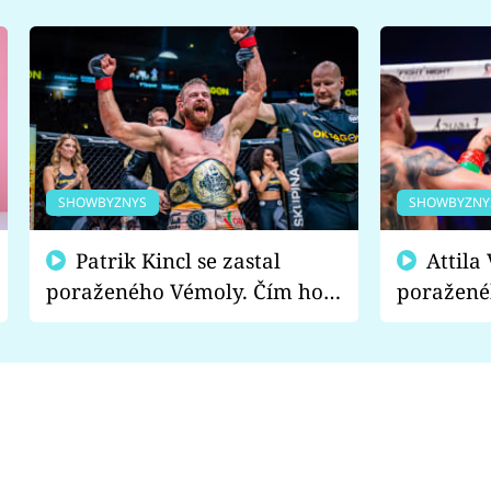
SHOWBYZNYS
SHOWBYZNY
Patrik Kincl se zastal
Attila Végh podpořil
poraženého Vémoly. Čím ho
poražené
fanoušci naštvali?
chce radě
s vítězem