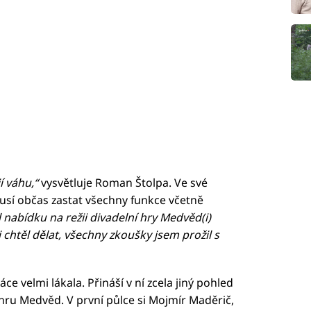
í váhu,“
vysvětluje Roman Štolpa. Ve své
musí občas zastat všechny funkce včetně
 nabídku na režii divadelní hry Medvěd(i)
 chtěl dělat, všechny zkoušky jsem prožil s
ce velmi lákala. Přináší v ní zcela jiný pohled
hru Medvěd. V první půlce si Mojmír Maděrič,