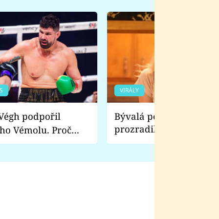
S
VIRÁLY
Bývalá pornoherečka
prozradila, co ji šokova
ho Vémolu. Proč
natáčení Euforie. Vážně
ji zápasit s ním než
bylo drsnější než hanba
 Kinclem?
filmy?