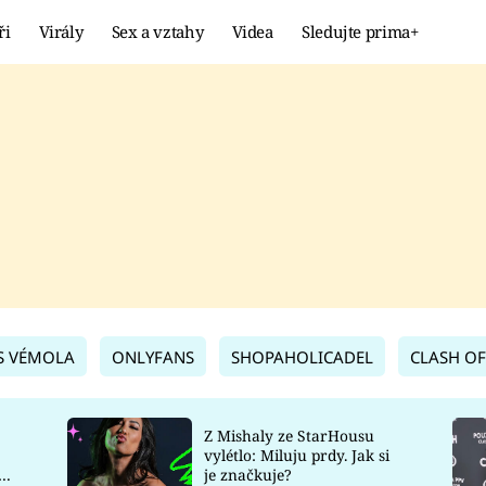
ři
Virály
Sex a vztahy
Videa
Sledujte prima+
Showbyznys
Extrém
VIRÁLY
KURIOZITY
VIDEA
KVÍZY
S VÉMOLA
ONLYFANS
SHOPAHOLICADEL
CLASH OF
Z Mishaly ze StarHousu
vylétlo: Miluju prdy. Jak si
co
je značkuje?