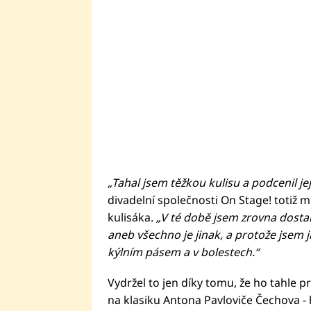
„Tahal jsem těžkou kulisu a podcenil jej
divadelní společnosti On Stage! totiž 
kulisáka.
„V té době jsem zrovna dostal
aneb všechno je jinak, a protože jsem ji
kýlním pásem a v bolestech.“
Vydržel to jen díky tomu, že ho tahle prá
na klasiku Antona Pavloviče Čechova - 