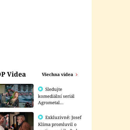
P Videa
Všechna videa
Sledujte
komediální seriál
Agrometal
exkluzivně na
prima+
Exkluzivně: Josef
Klíma promluvil o