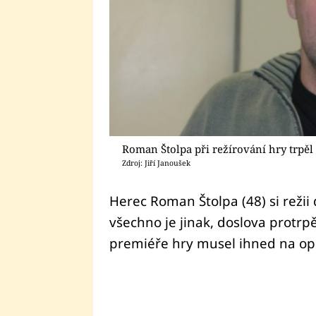
Roman Štolpa při režírování hry trpěl
Zdroj: Jiří Janoušek
Herec Roman Štolpa (48) si režii
všechno je jinak, doslova protrpěl
premiéře hry musel ihned na op