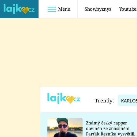
Menu
Showbyznys
Youtube
Youtuberky
Youtubeři
SHOPAHOLICADEL
FATTYPILLOW
ANNA ŠULC
FREESCOOT
SUGAR DENNY
ADAM KAJUMI
LADUŠKA
TADEÁŠ KUBĚNKA
DOMINIKA
DATEL
Trendy:
KARLO
MYSLIVCOVÁ
Známý český rapper
obviněn ze znásilnění:
Parťák Řezníka vysvětlil, 