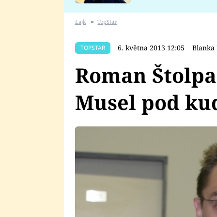
se v Plzni stalo
Lajk
■
TopStar
6. května 2013 12:05
Blanka
TOPSTAR
Roman Štolpa 
Musel pod ku