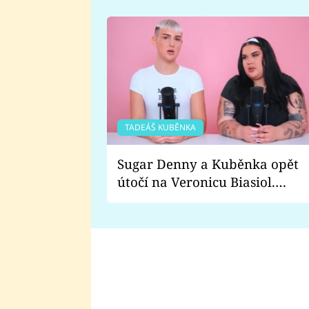
TADEÁŠ KUBĚNKA
Sugar Denny a Kuběnka opět
útočí na Veronicu Biasiol.
Proč je podle nich falešná a
lže o své nevěře?