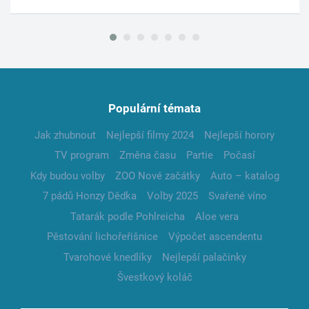
Populární témata
Jak zhubnout
Nejlepší filmy 2024
Nejlepší horory
TV program
Změna času
Partie
Počasí
Kdy budou volby
ZOO Nové začátky
Auto – katalog
7 pádů Honzy Dědka
Volby 2025
Svařené víno
Tatarák podle Pohlreicha
Aloe vera
Pěstování lichořeřišnice
Výpočet ascendentu
Tvarohové knedlíky
Nejlepší palačinky
Švestkový koláč