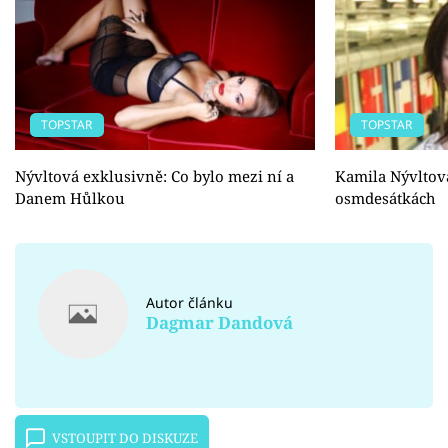
TOPSTAR
TOPSTAR
Nývltová exklusivně: Co bylo mezi ní a
Kamila Nývltová
Danem Hůlkou
osmdesátkách
Autor článku
Dagmar Dandová
VSTOUPIT DO DISKUZE