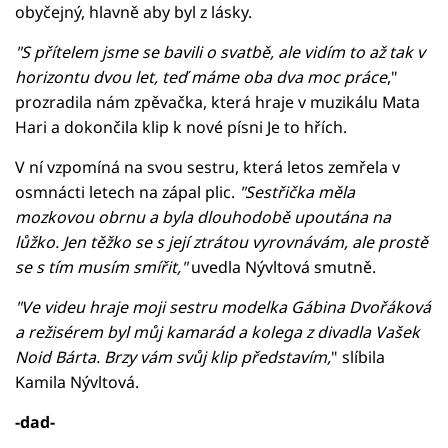
obyčejný, hlavně aby byl z lásky.
"S přítelem jsme se bavili o svatbě, ale vidím to až tak v
horizontu dvou let, teď máme oba dva moc práce
,"
prozradila nám zpěvačka, která hraje v muzikálu Mata
Hari a dokončila klip k nové písni Je to hřích.
V ní vzpomíná na svou sestru, která letos zemřela v
osmnácti letech na zápal plic.
"Sestřička měla
mozkovou obrnu a byla dlouhodobě upoutána na
lůžko. Jen těžko se s její ztrátou vyrovnávám, ale prostě
se s tím musím smířit,"
uvedla Nývltová smutně.
"Ve videu hraje moji sestru modelka Gábina Dvořáková
a režisérem byl můj kamarád a kolega z divadla Vašek
Noid Bárta. Brzy vám svůj klip představím,
" slíbila
Kamila Nývltová.
-dad-