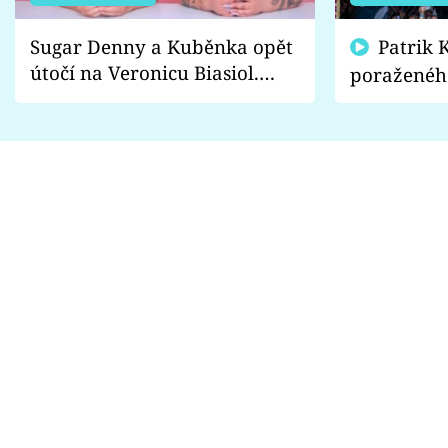
Sugar Denny a Kuběnka opět
Patrik Kincl se zastal
útočí na Veronicu Biasiol.
poraženéh
Proč je podle nich falešná a
fanoušci n
lže o své nevěře?