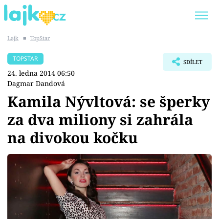
Lajk
■
TopStar
Trendy:
KARLOS VÉMOLA
ONLYFANS
TOPSTAR
SDÍLET
SHOPAHOLICADEL
CLASH OF THE STARS
24. ledna 2014 06:50
Dagmar Dandová
Kamila Nývltová: se šperky
za dva miliony si zahrála
Témata
na divokou kočku
Showbyznys
Youtubeři
Virály