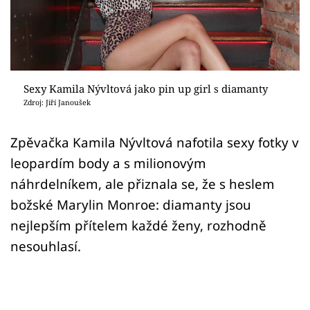
Sex a vztahy
Videa
Sledujte prima+
Sexy Kamila Nývltová jako pin up girl s diamanty
Zdroj: Jiří Janoušek
Přihlášení
Zpěvačka Kamila Nývltová nafotila sexy fotky v
leopardím body a s milionovým
Sledujte nás
náhrdelníkem, ale přiznala se, že s heslem
božské Marylin Monroe: diamanty jsou
nejlepším přítelem každé ženy, rozhodně
nesouhlasí.