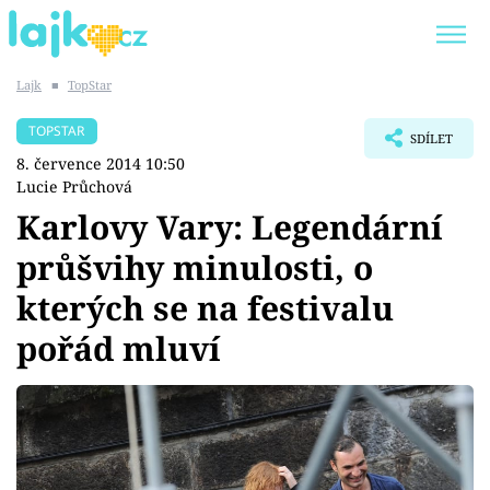
Lajk
■
TopStar
Trendy:
KARLOS VÉMOLA
ONLYFANS
TOPSTAR
SDÍLET
SHOPAHOLICADEL
CLASH OF THE STARS
8. července 2014 10:50
Lucie Průchová
Karlovy Vary: Legendární
průšvihy minulosti, o
Témata
kterých se na festivalu
Showbyznys
pořád mluví
Youtubeři
Virály