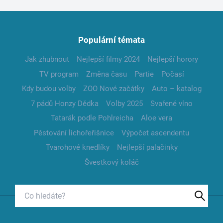
Populární témata
Jak zhubnout
Nejlepší filmy 2024
Nejlepší horory
TV program
Změna času
Partie
Počasí
Kdy budou volby
ZOO Nové začátky
Auto – katalog
7 pádů Honzy Dědka
Volby 2025
Svařené víno
Tatarák podle Pohlreicha
Aloe vera
Pěstování lichořeřišnice
Výpočet ascendentu
Tvarohové knedlíky
Nejlepší palačinky
Švestkový koláč