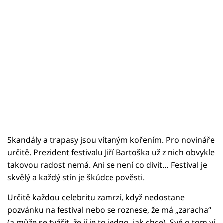
Skandály a trapasy jsou vítaným kořením. Pro novináře
určitě. Prezident festivalu Jiří Bartoška už z nich obvykle
takovou radost nemá. Ani se není co divit… Festival je
skvělý a každý stín je škůdce pověsti.
Určitě každou celebritu zamrzí, když nedostane
pozvánku na festival nebo se roznese, že má „zaracha“
(a může se tvářit, že jí je to jedno, jak chce). Své o tom ví