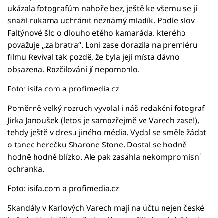
ukázala fotografům nahoře bez, ještě ke všemu se jí
snažil rukama uchránit neznámý mladík. Podle slov
Faltýnové šlo o dlouholetého kamaráda, kterého
považuje „za bratra“. Loni zase dorazila na premiéru
filmu Revival tak pozdě, že byla její místa dávno
obsazena. Rozčilování jí nepomohlo.
Foto: isifa.com a profimedia.cz
Poměrně velký rozruch vyvolal i náš redakční fotograf
Jirka Janoušek (letos je samozřejmě ve Varech zase!),
tehdy ještě v dresu jiného média. Vydal se směle žádat
o tanec herečku Sharone Stone. Dostal se hodně
hodně hodně blízko. Ale pak zasáhla nekompromisní
ochranka.
Foto: isifa.com a profimedia.cz
Skandály v Karlových Varech mají na účtu nejen české