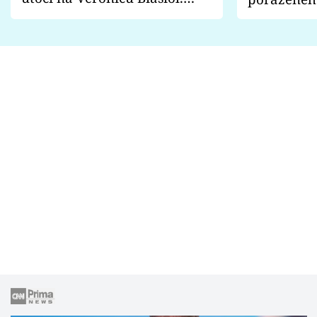
Proč je podle nich falešná a
fanoušci n
lže o své nevěře?