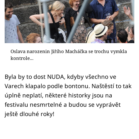
Sex a vztahy
Videa
Sledujte prima+
Přihlášení
Oslava narozenin Jiřího Macháčka se trochu vymkla
kontrole...
Sledujte nás
Byla by to dost NUDA, kdyby všechno ve
Varech klapalo podle bontonu. Naštěstí to tak
úplně neplatí, některé historky jsou na
festivalu nesmrtelné a budou se vyprávět
ještě dlouhé roky!