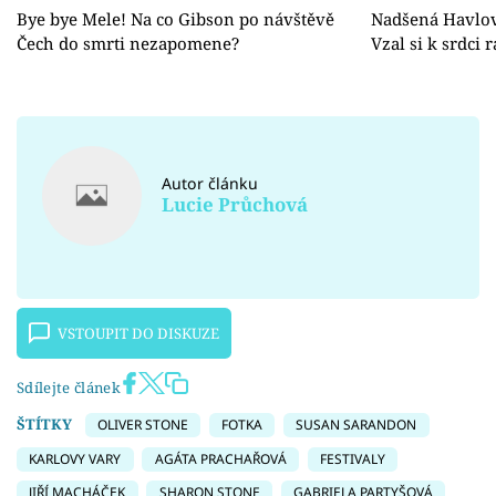
Bye bye Mele! Na co Gibson po návštěvě
Nadšená Havlov
Čech do smrti nezapomene?
Vzal si k srdci 
Autor článku
Lucie Průchová
VSTOUPIT DO DISKUZE
Sdílejte článek
ŠTÍTKY
OLIVER STONE
FOTKA
SUSAN SARANDON
KARLOVY VARY
AGÁTA PRACHAŘOVÁ
FESTIVALY
JIŘÍ MACHÁČEK
SHARON STONE
GABRIELA PARTYŠOVÁ