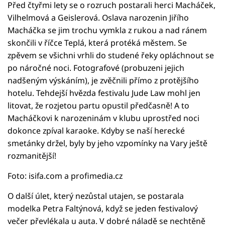
Před čtyřmi lety se o rozruch postarali herci Macháček,
Vilhelmová a Geislerová. Oslava narozenin Jiřího
Macháčka se jim trochu vymkla z rukou a nad ránem
skončili v říčce Teplá, která protéká městem. Se
zpěvem se všichni vrhli do studené řeky opláchnout se
po náročné noci. Fotografové (probuzeni jejich
nadšeným výskáním), je zvěčnili přímo z protějšího
hotelu. Tehdejší hvězda festivalu Jude Law mohl jen
litovat, že rozjetou partu opustil předčasně! A to
Macháčkovi k narozeninám v klubu uprostřed noci
dokonce zpíval karaoke. Kdyby se naší herecké
smetánky držel, byly by jeho vzpomínky na Vary ještě
rozmanitější!
Foto: isifa.com a profimedia.cz
O další úlet, který nezůstal utajen, se postarala
modelka Petra Faltýnová, když se jeden festivalový
večer převlékala u auta. V dobré náladě se nechtěně