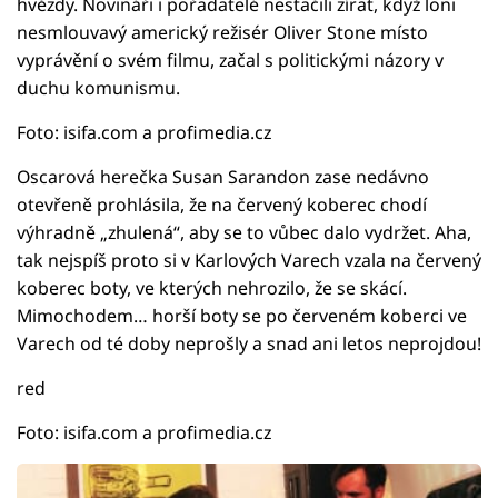
hvězdy. Novináři i pořadatelé nestačili zírat, když loni
nesmlouvavý americký režisér Oliver Stone místo
vyprávění o svém filmu, začal s politickými názory v
duchu komunismu.
Foto: isifa.com a profimedia.cz
Oscarová herečka Susan Sarandon zase nedávno
otevřeně prohlásila, že na červený koberec chodí
výhradně „zhulená“, aby se to vůbec dalo vydržet. Aha,
tak nejspíš proto si v Karlových Varech vzala na červený
koberec boty, ve kterých nehrozilo, že se skácí.
Mimochodem… horší boty se po červeném koberci ve
Varech od té doby neprošly a snad ani letos neprojdou!
red
Foto: isifa.com a profimedia.cz