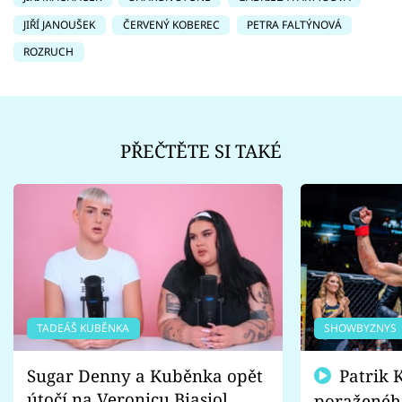
JIŘÍ JANOUŠEK
ČERVENÝ KOBEREC
PETRA FALTÝNOVÁ
ROZRUCH
PŘEČTĚTE SI TAKÉ
TADEÁŠ KUBĚNKA
SHOWBYZNYS
Sugar Denny a Kuběnka opět
Patrik Kincl se zastal
útočí na Veronicu Biasiol.
poraženéh