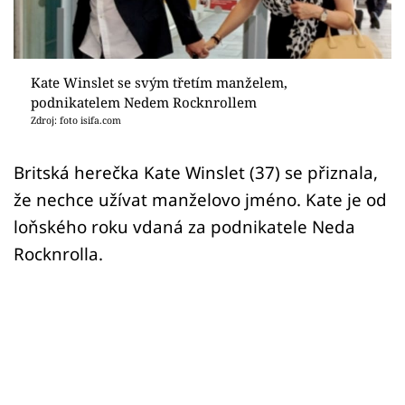
Sex a vztahy
Videa
Kate Winslet se svým třetím manželem,
Sledujte prima+
podnikatelem Nedem Rocknrollem
Zdroj: foto isifa.com
Přihlášení
Britská herečka Kate Winslet (37) se přiznala,
že nechce užívat manželovo jméno. Kate je od
Sledujte nás
loňského roku vdaná za podnikatele Neda
Rocknrolla.