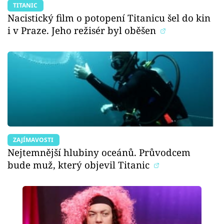
TITANIC
Nacistický film o potopení Titanicu šel do kin
i v Praze. Jeho režisér byl oběšen
ZAJÍMAVOSTI
Nejtemnější hlubiny oceánů. Průvodcem
bude muž, který objevil Titanic