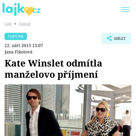
Lajk
■
TopStar
Trendy:
KARLOS VÉMOLA
ONLYFANS
TOPSTAR
SDÍLET
SHOPAHOLICADEL
CLASH OF THE STARS
22. září 2013 13:07
Jana Fikotová
Kate Winslet odmítla
manželovo příjmení
Témata
Showbyznys
Youtubeři
Virály