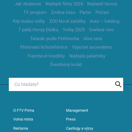
Jak zhubnout
Nejlepší filmy 2024
Nejlepší horory
TV program
Změna času
Partie
Počasí
Kdy budou volby
ZOO Nové začátky
Auto – katalog
7 pádů Honzy Dědka
Volby 2025
Svařené víno
Tatarák podle Pohlreicha
Aloe vera
Pěstování lichořeřišnice
Výpočet ascendentu
Tvarohové knedlíky
Nejlepší palačinky
Švestkový koláč
O FTV Prima
Management
Volná místa
Press
Reklama
Castingy a výzvy