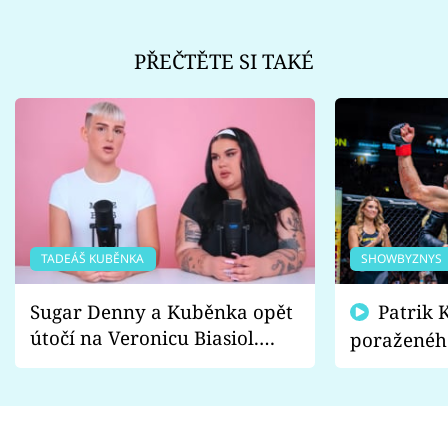
PŘEČTĚTE SI TAKÉ
TADEÁŠ KUBĚNKA
SHOWBYZNYS
Sugar Denny a Kuběnka opět
Patrik Kincl se zastal
útočí na Veronicu Biasiol.
poraženéh
Proč je podle nich falešná a
fanoušci n
lže o své nevěře?