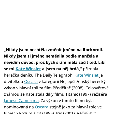
„Nikdy jsem nechtěla změnit jméno na Rocknroll.
Nikdy jsem si jméno neměnila podle manžela a
nevidím důvod, proč bych s tím měla začít teď. Líbí
se mi
Kate Winslet
a jsem na něj hrdá,“
přiznala
herečka deníku The Daily Telegraph.
Kate Winslet
je
držitelkou
Oscara
v kategorii Nejlepší ženský herecký
výkon v hlavní roli za film Předčítač (2008). Celosvětově
známou se Kate stala díky filmu Titanic (1997) režiséra
Jamese Camerona
. Za výkon v tomto filmu byla
nominovaná na
Oscara
stejně jako za hlavní role ve
filmech Rozum a cit (1995), Iris (2001), Věčný svit