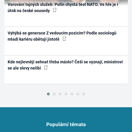
Varování tajných služeb: Putin chystá test NATO. Ve hře je i
útok na české sousedy
Vyhýbá se generace Z vedoucím pozicím? Podle sociologů
mladí kariéru obětují jistotě
Kde nejlevněji sehnat třeba máslo? Češi se vyznají, ministrovi
se ale slevy nelíbí
Populární témata