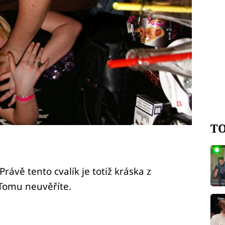
TO
rávě tento cvalík je totiž kráska z
Tomu neuvěříte.