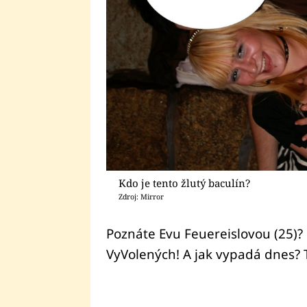
Kdo je tento žlutý baculín?
Zdroj: Mirror
Poznáte Evu Feuereislovou (25)? P
VyVolených! A jak vypadá dnes? 