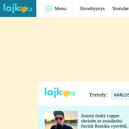
Menu
Showbyznys
Youtube
Youtuberky
Youtubeři
SHOPAHOLICADEL
FATTYPILLOW
ANNA ŠULC
FREESCOOT
SUGAR DENNY
ADAM KAJUMI
LADUŠKA
TADEÁŠ KUBĚNKA
DOMINIKA
DATEL
Trendy:
KARLO
MYSLIVCOVÁ
Známý český rapper
obviněn ze znásilnění:
Parťák Řezníka vysvětlil, 