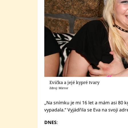
Evička a jejé kypré tvary
Zdroj: Mirror
„Na snímku je mi 16 let a mám asi 80 kg
vypadala.“ Vyjádřila se Eva na svoji a
DNES
: