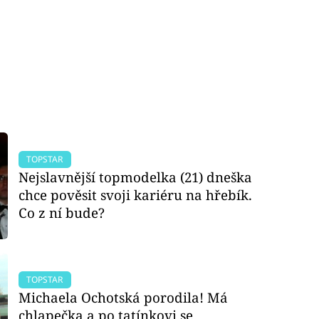
TOPSTAR
Nejslavnější topmodelka (21) dneška
chce pověsit svoji kariéru na hřebík.
Co z ní bude?
TOPSTAR
Michaela Ochotská porodila! Má
chlapečka a po tatínkovi se