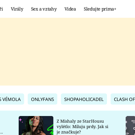
ři
Virály
Sex a vztahy
Videa
Sledujte prima+
Showbyznys
Extrém
VIRÁLY
KURIOZITY
VIDEA
KVÍZY
S VÉMOLA
ONLYFANS
SHOPAHOLICADEL
CLASH OF
Z Mishaly ze StarHousu
vylétlo: Miluju prdy. Jak si
co
je značkuje?