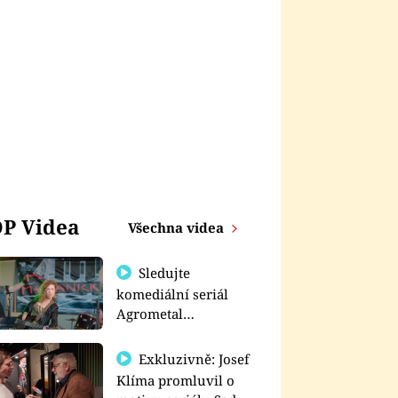
P Videa
Všechna videa
Sledujte
komediální seriál
Agrometal
exkluzivně na
prima+
Exkluzivně: Josef
Klíma promluvil o