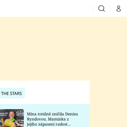
Vyhledávání
Můj 
Prima+
CNN Prima News
Prima Fresh
Prima Living
Prima Zoom
 THE STARS
Prima Lajk
Mína totálně zničila Denisu
Ryndovou. Maminka z
Sledujte nás
jejího zápasení radost