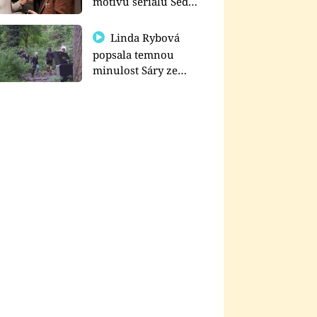
motivu seriálu Sedm
schodů k moci
Linda Rybová
popsala temnou
minulost Sáry ze
seriálu Zákony vlka