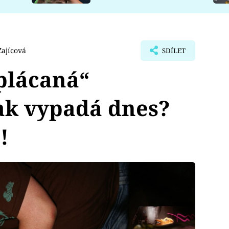
ajícová
SDÍLET
oplácaná“
jak vypadá dnes?
!