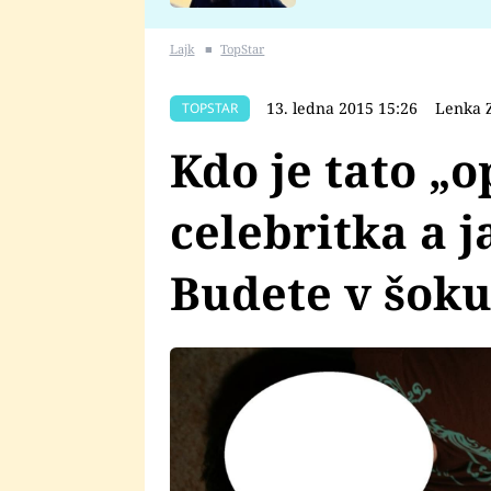
se v Plzni stalo
Lajk
■
TopStar
13. ledna 2015 15:26
Lenka Z
TOPSTAR
Kdo je tato „
celebritka a 
Budete v šoku