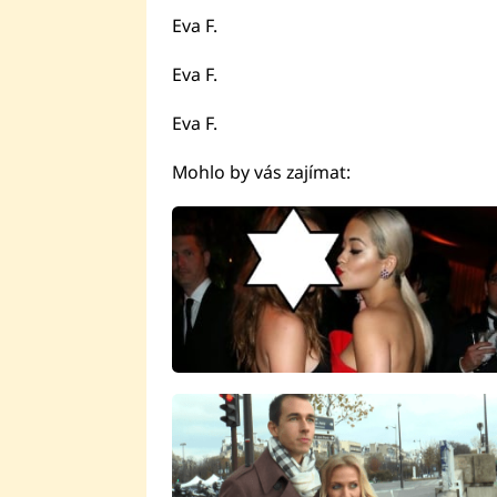
Eva F.
Eva F.
Eva F.
Mohlo by vás zajímat: