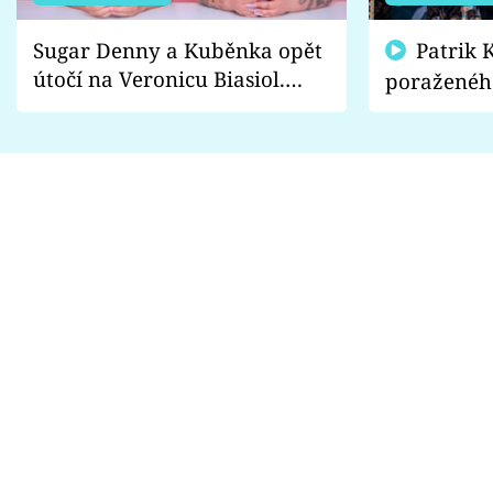
Sugar Denny a Kuběnka opět
Patrik Kincl se zastal
útočí na Veronicu Biasiol.
poraženéh
Proč je podle nich falešná a
fanoušci n
lže o své nevěře?