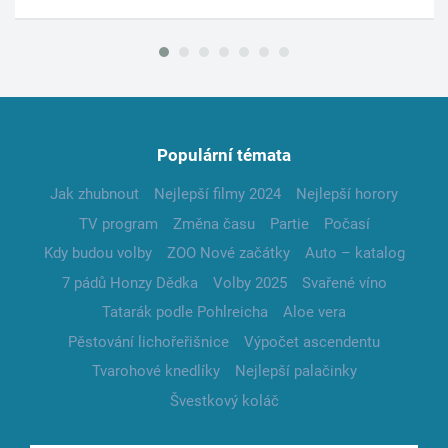
Populární témata
Jak zhubnout
Nejlepší filmy 2024
Nejlepší horory
TV program
Změna času
Partie
Počasí
Kdy budou volby
ZOO Nové začátky
Auto – katalog
7 pádů Honzy Dědka
Volby 2025
Svařené víno
Tatarák podle Pohlreicha
Aloe vera
Pěstování lichořeřišnice
Výpočet ascendentu
Tvarohové knedlíky
Nejlepší palačinky
Švestkový koláč