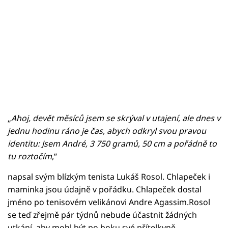
„
Ahoj, devět měsíců jsem se skrýval v utajení, ale dnes v
jednu hodinu ráno je čas, abych odkryl svou pravou
identitu: Jsem André, 3 750 gramů, 50 cm a pořádně to
tu roztočím
,“
napsal svým blízkým tenista Lukáš Rosol. Chlapeček i
maminka jsou údajně v pořádku. Chlapeček dostal
jméno po tenisovém velikánovi Andre Agassim.Rosol
se teď zřejmě pár týdnů nebude účastnit žádných
utkání, aby mohl být po boku své přítelkyně.