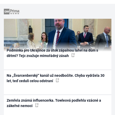
Podmínka pro Ukrajince za útok zápalnou lahví na dům s
dětmi? Tejc zvažuje mimořádný zásah
Na „Švarcenberský“ kanál už neodbočíte. Chyba vydržela 30
let, teď ceduli celou odstraní
Zemřela známá influencerka. Towleová podlehla vzácné a
zákeřné nemoci