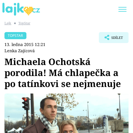
Lajk
■
TopStar
Trendy:
KARLOS VÉMOLA
ONLYFANS
TOPSTAR
SDÍLET
SHOPAHOLICADEL
CLASH OF THE STARS
13. ledna 2015 12:21
Lenka Zajícová
Michaela Ochotská
porodila! Má chlapečka a
Témata
po tatínkovi se nejmenuje
Showbyznys
Youtubeři
Virály