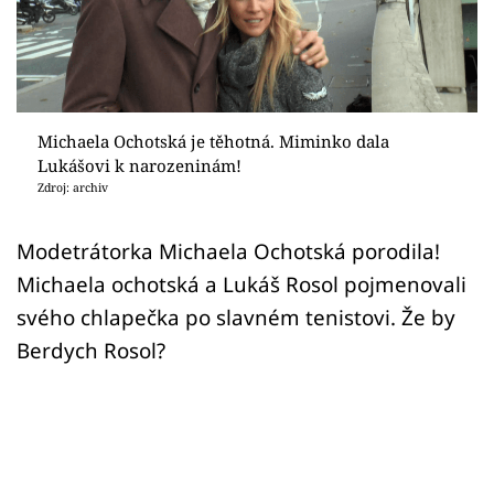
Sex a vztahy
Videa
Sledujte prima+
Michaela Ochotská je těhotná. Miminko dala
Lukášovi k narozeninám!
Přihlášení
Zdroj: archiv
Modetrátorka Michaela Ochotská porodila!
Sledujte nás
Michaela ochotská a Lukáš Rosol pojmenovali
svého chlapečka po slavném tenistovi. Že by
Berdych Rosol?