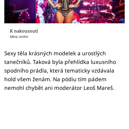
Sex a vztahy
Videa
Sledujte prima+
K nakousnutí
Zdroj: archiv
Přihlášení
Sexy těla krásných modelek a urostlých
tanečníků. Taková byla přehlídka luxusního
Sledujte nás
spodního prádla, která tematicky vzdávala
hold všem ženám. Na pódiu tím pádem
nemohl chybět ani moderátor Leoš Mareš.