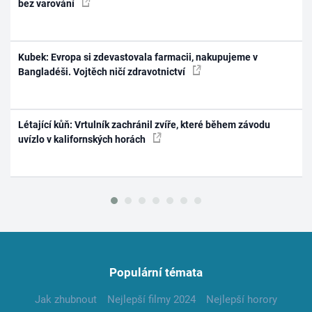
bez varování
Kubek: Evropa si zdevastovala farmacii, nakupujeme v
Bangladéši. Vojtěch ničí zdravotnictví
Létající kůň: Vrtulník zachránil zvíře, které během závodu
uvízlo v kalifornských horách
Populární témata
Jak zhubnout
Nejlepší filmy 2024
Nejlepší horory