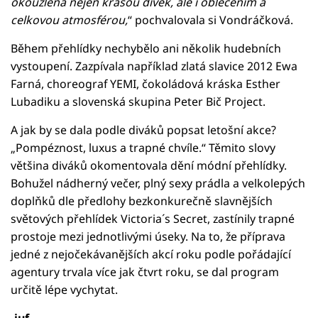
okouzlena nejen krásou dívek, ale i oblečením a
celkovou atmosférou,
“ pochvalovala si Vondráčková.
Během přehlídky nechybělo ani několik hudebních
vystoupení. Zazpívala například zlatá slavice 2012 Ewa
Farná, choreograf YEMI, čokoládová kráska Esther
Lubadiku a slovenská skupina Peter Bič Project.
A jak by se dala podle diváků popsat letošní akce?
„Pompéznost, luxus a trapné chvíle.“ Těmito slovy
většina diváků okomentovala dění módní přehlídky.
Bohužel nádherný večer, plný sexy prádla a velkolepých
doplňků dle předlohy bezkonkurečně slavnějších
světových přehlídek Victoria´s Secret, zastínily trapné
prostoje mezi jednotlivými úseky. Na to, že příprava
jedné z nejočekávanějších akcí roku podle pořádající
agentury trvala více jak čtvrt roku, se dal program
určitě lépe vychytat.
-juf-