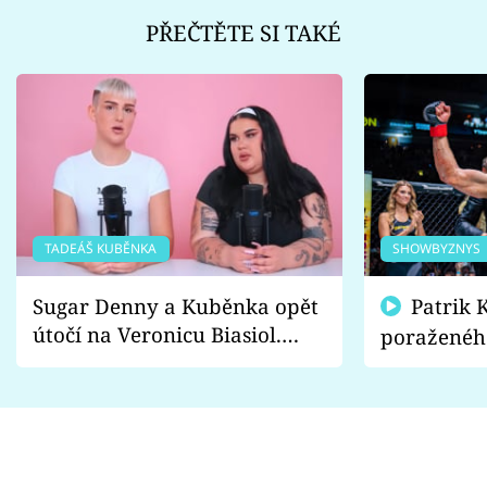
PŘEČTĚTE SI TAKÉ
TADEÁŠ KUBĚNKA
SHOWBYZNYS
Sugar Denny a Kuběnka opět
Patrik Kincl se zastal
útočí na Veronicu Biasiol.
poraženéh
Proč je podle nich falešná a
fanoušci n
lže o své nevěře?