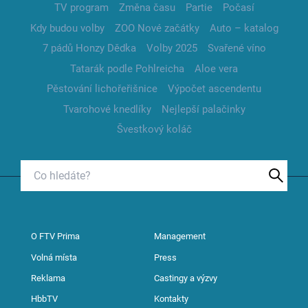
TV program
Změna času
Partie
Počasí
Kdy budou volby
ZOO Nové začátky
Auto – katalog
7 pádů Honzy Dědka
Volby 2025
Svařené víno
Tatarák podle Pohlreicha
Aloe vera
Pěstování lichořeřišnice
Výpočet ascendentu
Tvarohové knedlíky
Nejlepší palačinky
Švestkový koláč
O FTV Prima
Management
Volná místa
Press
Reklama
Castingy a výzvy
HbbTV
Kontakty