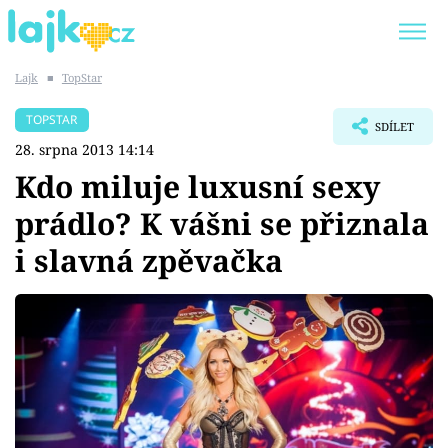
Lajk
■
TopStar
Trendy:
KARLOS VÉMOLA
ONLYFANS
TOPSTAR
SDÍLET
SHOPAHOLICADEL
CLASH OF THE STARS
28. srpna 2013 14:14
Kdo miluje luxusní sexy
prádlo? K vášni se přiznala
i slavná zpěvačka
Témata
Showbyznys
Youtubeři
Virály