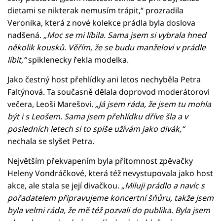
dietami se nikterak nemusím trápit,“ prozradila
Veronika, která z nové kolekce prádla byla doslova
nadšená.
„Moc se mi líbila. Sama jsem si vybrala hned
několik kousků. Věřím, že se budu manželovi v prádle
líbit,“
spiklenecky řekla modelka.
Jako čestný host přehlídky ani letos nechyběla Petra
Faltýnová. Ta současně dělala doprovod moderátorovi
večera, Leoši Marešovi.
„Já jsem ráda, že jsem tu mohla
být i s Leošem. Sama jsem přehlídku dříve šla a v
posledních letech si to spíše užívám jako divák,“
nechala se slyšet Petra.
Největším překvapením byla přítomnost zpěvačky
Heleny Vondráčkové, která též nevystupovala jako host
akce, ale stala se její divačkou.
„Miluji prádlo a navíc s
pořadatelem připravujeme koncertní šňůru, takže jsem
byla velmi ráda, že mě též pozvali do publika. Byla jsem