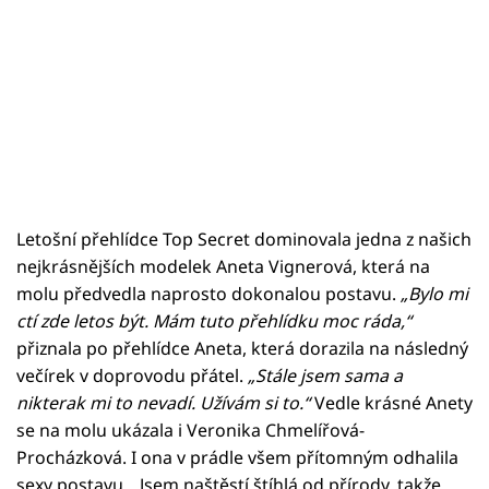
Letošní přehlídce Top Secret dominovala jedna z našich
nejkrásnějších modelek Aneta Vignerová, která na
molu předvedla naprosto dokonalou postavu.
„Bylo mi
ctí zde letos být. Mám tuto přehlídku moc ráda,“
přiznala po přehlídce Aneta, která dorazila na následný
večírek v doprovodu přátel.
„Stále jsem sama a
nikterak mi to nevadí. Užívám si to.“
Vedle krásné Anety
se na molu ukázala i Veronika Chmelířová-
Procházková. I ona v prádle všem přítomným odhalila
sexy postavu. „Jsem naštěstí štíhlá od přírody, takže