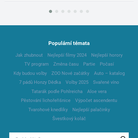
Populární témata
Jak zhubnout
Nejlepší filmy 2024
Nejlepší horory
TV program
Změna času
Partie
Počasí
Kdy budou volby
ZOO Nové začátky
Auto – katalog
7 pádů Honzy Dědka
Volby 2025
Svařené víno
Tatarák podle Pohlreicha
Aloe vera
Pěstování lichořeřišnice
Výpočet ascendentu
Tvarohové knedlíky
Nejlepší palačinky
Švestkový koláč