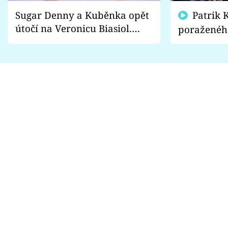
Sugar Denny a Kuběnka opět
Patrik Kincl se zastal
útočí na Veronicu Biasiol.
poraženéh
Proč je podle nich falešná a
fanoušci n
lže o své nevěře?