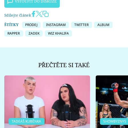
VSTOUPIT DO DISKUZE
Sdílejte článek
ŠTÍTKY
PRODEJ
INSTAGRAM
TWITTER
ALBUM
RAPPER
ZADEK
WIZ KHALIFA
PŘEČTĚTE SI TAKÉ
TADEÁŠ KUBĚNKA
SHOWBYZNYS