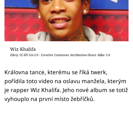
Sex a vztahy
Videa
Sledujte prima+
Přihlášení
Wiz Khalifa
Zdroj: CC-BY-SA-3.0 - Creative Commons Attribution-Share Alike 3.0
Sledujte nás
Královna tance, kterému se říká twerk,
pořídila toto video na oslavu manžela, kterým
je rapper Wiz Khalifa. Jeho nové album se totiž
vyhouplo na první místo žebříčků.