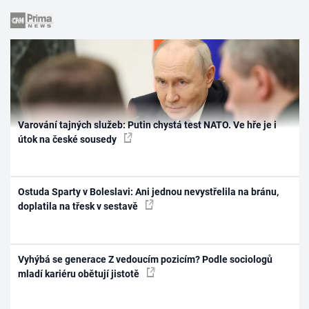
Varování tajných služeb: Putin chystá test NATO. Ve hře je i
útok na české sousedy
Ostuda Sparty v Boleslavi: Ani jednou nevystřelila na bránu,
doplatila na třesk v sestavě
Vyhýbá se generace Z vedoucím pozicím? Podle sociologů
mladí kariéru obětují jistotě