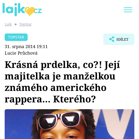
Lajk
■
TopStar
Trendy:
KARLOS VÉMOLA
ONLYFANS
TOPSTAR
SDÍLET
SHOPAHOLICADEL
CLASH OF THE STARS
31. srpna 2014 19:11
Lucie Průchová
Krásná prdelka, co?! Její
majitelka je manželkou
Témata
známého amerického
Showbyznys
rappera... Kterého?
Youtubeři
Virály