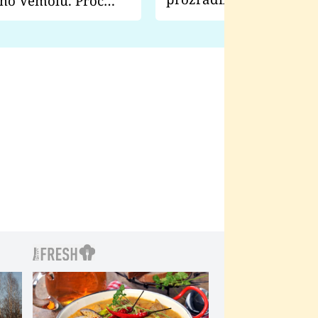
ho Vémolu. Proč
natáčení Euforie. Vážně
ji zápasit s ním než
bylo drsnější než hanba
 Kinclem?
filmy?