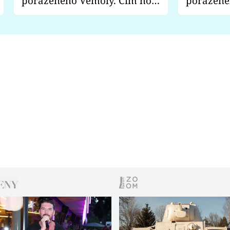
poraženého Vémoly. Čím ho
poražené
fanoušci naštvali?
chce radě
s vítězem