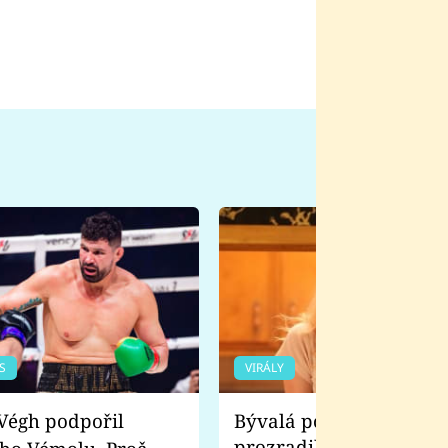
S
VIRÁLY
Bývalá pornoherečka
prozradila, co ji šokova