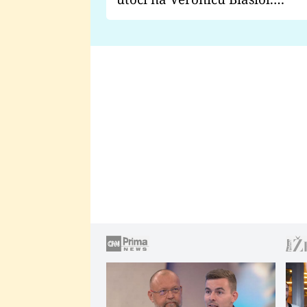
Proč je podle nich falešná a
lže o své nevěře?