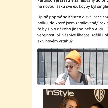
Pattinson je šťastně zamilovaný do brit
na novou lásku své ex, kdyby byl single
Úplně poprvé se Kristen o své lásce ro
holku, do které jsem zamilovaná,“ řekla,
že by šlo o někoho jiného než o Aliciu 
veřejnosti při vášnivé líbačce, sdělil 
ex v novém vztahu?