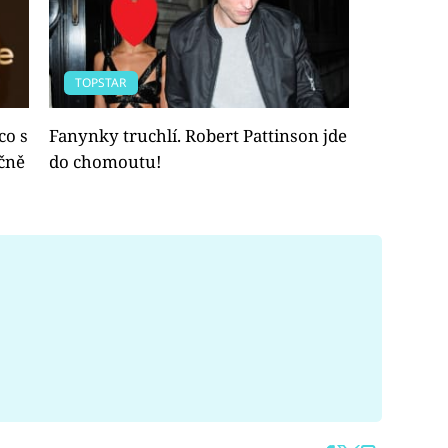
TOPSTAR
co s
Fanynky truchlí. Robert Pattinson jde
čně
do chomoutu!