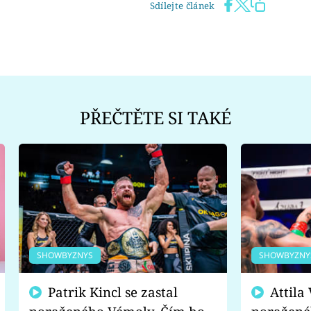
Sdílejte článek
PŘEČTĚTE SI TAKÉ
SHOWBYZNYS
SHOWBYZNY
Patrik Kincl se zastal
Attila Végh podpořil