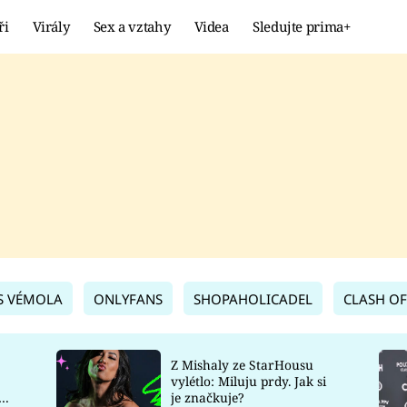
ři
Virály
Sex a vztahy
Videa
Sledujte prima+
Showbyznys
Extrém
VIRÁLY
KURIOZITY
VIDEA
KVÍZY
S VÉMOLA
ONLYFANS
SHOPAHOLICADEL
CLASH OF
Z Mishaly ze StarHousu
vylétlo: Miluju prdy. Jak si
co
je značkuje?