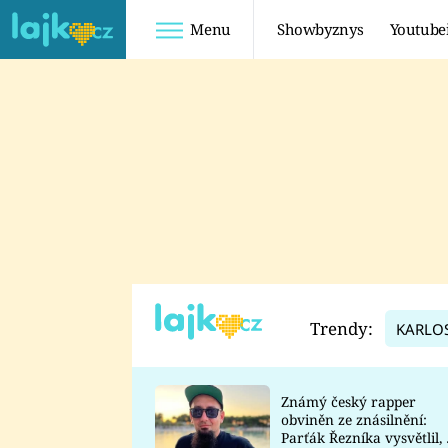
Menu
Showbyznys
Youtube
Youtuberky
Youtubeři
SHOPAHOLICADEL
FATTYPILLOW
ANNA ŠULC
FREESCOOT
SUGAR DENNY
ADAM KAJUMI
LADUŠKA
TADEÁŠ KUBĚNKA
DOMINIKA
DATEL
Trendy:
KARLO
MYSLIVCOVÁ
Známý český rapper
obviněn ze znásilnění:
Parťák Řezníka vysvětlil, 