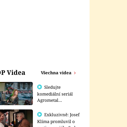
P Videa
Všechna videa
Sledujte
komediální seriál
Agrometal
exkluzivně na
prima+
Exkluzivně: Josef
Klíma promluvil o