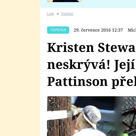
se v Plzni stalo
Lajk
■
TopStar
29. července 2016 12:37
Mic
TOPSTAR
Kristen Stewa
neskrývá! Jej
Pattinson pře