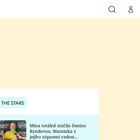
Vyhledávání
Můj 
Prima+
CNN Prima News
Prima Fresh
Prima Living
Prima Zoom
 THE STARS
Prima Lajk
Mína totálně zničila Denisu
Ryndovou. Maminka z
Sledujte nás
jejího zápasení radost