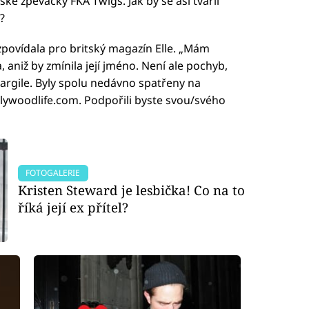
ské zpěvačky FKA Twigs. Jak by se asi tvářil
?
zpovídala pro britský magazín Elle. „Mám
 aniž by zmínila její jméno. Není ale pochyb,
Cargile. Byly spolu nedávno spatřeny na
Hollywoodlife.com. Podpořili byste svou/svého
FOTOGALERIE
Kristen Steward je lesbička! Co na to
říká její ex přítel?