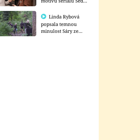
motivu seriálu Sedm
schodů k moci
Linda Rybová
popsala temnou
minulost Sáry ze
seriálu Zákony vlka