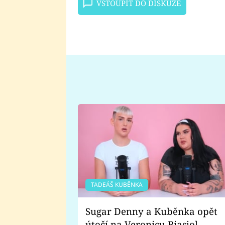
VSTOUPIT DO DISKUZE
TADEÁŠ KUBĚNKA
Sugar Denny a Kuběnka opět
útočí na Veronicu Biasiol.