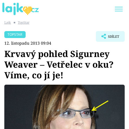
Lajk
■
TopStar
Trendy:
KARLOS VÉMOLA
ONLYFANS
TOPSTAR
SDÍLET
SHOPAHOLICADEL
CLASH OF THE STARS
12. listopadu 2013 09:04
Krvavý pohled Sigurney
Weaver – Vetřelec v oku?
Víme, co jí je!
Témata
Showbyznys
Youtubeři
Virály