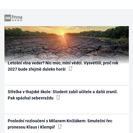
Letošní vlna veder? Nic moc, míní vědci. Vysvětlili, proč rok
2027 bude zřejmě daleko horší
Střelba v thajské škole: Student zabil učitele a další zranil.
Pak spáchal sebevraždu
Poslední rozloučení s Milanem Knížákem: Smuteční řec
pronesou Klaus i Klempíř