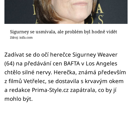
Sex a vztahy
Videa
Sledujte prima+
Sigurney se usmívala, ale problém byl hodně vidět
Zdroj: isifa.com
Přihlášení
Zadívat se do očí herečce Sigurney Weaver
(64) na předávání cen BAFTA v Los Angeles
Sledujte nás
chtělo silné nervy. Herečka, známá především
z filmů Vetřelec, se dostavila s krvavým okem
a redakce Prima-Style.cz zapátrala, co by jí
mohlo být.