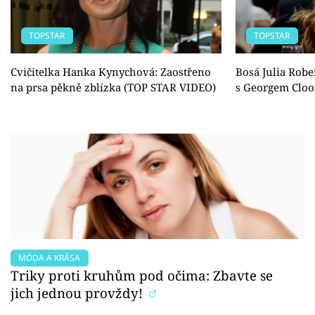
TOPSTAR
TOPSTAR
Cvičitelka Hanka Kynychová: Zaostřeno
Bosá Julia Robe
na prsa pěkně zblízka (TOP STAR VIDEO)
s Georgem Clo
MÓDA A KRÁSA
Triky proti kruhům pod očima: Zbavte se
jich jednou provždy!