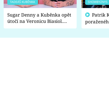
TADEÁŠ KUBĚNKA
SHOWBYZNYS
Sugar Denny a Kuběnka opět
Patrik Kincl se zastal
útočí na Veronicu Biasiol.
poraženéh
Proč je podle nich falešná a
fanoušci n
lže o své nevěře?