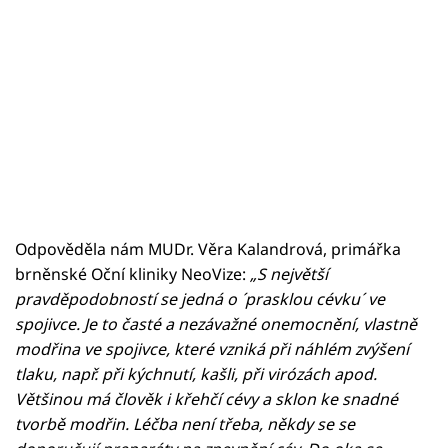
Odpověděla nám MUDr. Věra Kalandrová, primářka
brněnské Oční kliniky NeoVize:
„S největší
pravděpodobností se jedná o ´prasklou cévku´ ve
spojivce. Je to časté a nezávažné onemocnění, vlastně
modřina ve spojivce, které vzniká při náhlém zvýšení
tlaku, např. při kýchnutí, kašli, při virózách apod.
Většinou má člověk i křehčí cévy a sklon ke snadné
tvorbě modřin. Léčba není třeba, někdy se se