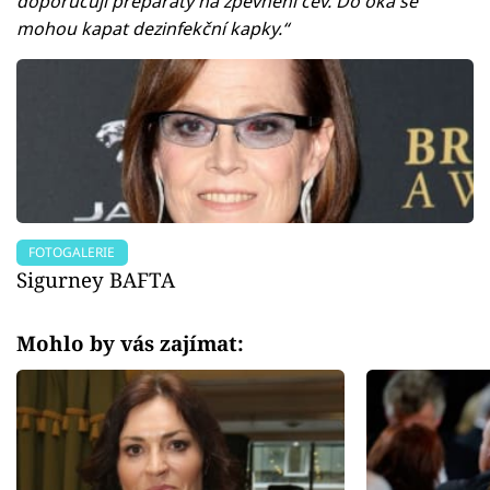
doporučují preparáty na zpevnění cév. Do oka se
mohou kapat dezinfekční kapky.“
FOTOGALERIE
Sigurney BAFTA
Mohlo by vás zajímat: