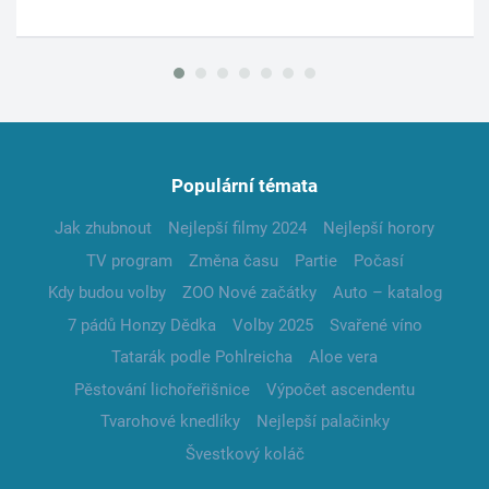
Populární témata
Jak zhubnout
Nejlepší filmy 2024
Nejlepší horory
TV program
Změna času
Partie
Počasí
Kdy budou volby
ZOO Nové začátky
Auto – katalog
7 pádů Honzy Dědka
Volby 2025
Svařené víno
Tatarák podle Pohlreicha
Aloe vera
Pěstování lichořeřišnice
Výpočet ascendentu
Tvarohové knedlíky
Nejlepší palačinky
Švestkový koláč