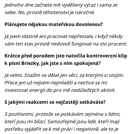
jednoho dne začnete mít vyděšený výraz i sama ze
sebe. No, prostě těhotenství je náročné.
Plánujete nějakou mateřskou dovolenou?
Já jsem vlastně ani pracovat nepřestala, i když někdy
vám ten stav prostě nedovolí fungovat na sto procent.
Krátce před porodem jste natočila kontroverzní klip
k písni Briezky, jak jste s ním spokojená?
Já velmi. Snažím se dělat jen věci, za kterými si stojím.
Přece jen už nejsem nejmladší a nechce se mi
investovat energii do pro mě nedůležitých aktivit.
S jakými reakcemi se nejčastěji setkáváte?
S pozitivními, protože se potkávám zejména s lidmi,
kteří jsou mi blízcí. Samozřejmě jsou lidé, kteří mají
potřebu vyjádřit se k mé práci i negativně, ale to je