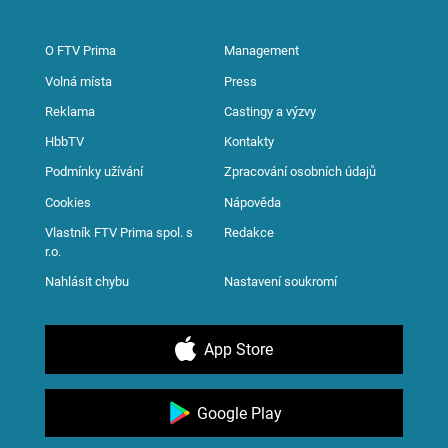
O FTV Prima
Management
Volná místa
Press
Reklama
Castingy a výzvy
HbbTV
Kontakty
Podmínky užívání
Zpracování osobních údajů
Cookies
Nápověda
Vlastník FTV Prima spol. s
Redakce
r.o.
Nahlásit chybu
Nastavení soukromí
App Store
Google Play