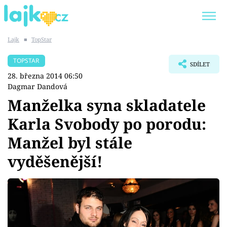
Lajk
■
TopStar
Trendy:
KARLOS VÉMOLA
ONLYFANS
TOPSTAR
SDÍLET
SHOPAHOLICADEL
CLASH OF THE STARS
28. března 2014 06:50
Dagmar Dandová
Manželka syna skladatele
Karla Svobody po porodu:
Témata
Manžel byl stále
Showbyznys
vyděšenější!
Youtubeři
Virály