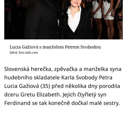
Sex a vztahy
Videa
Sledujte prima+
Přihlášení
Lucia Gažiová s manželem Petrem Svobodou
Zdroj: foto isifa.com
Sledujte nás
Slovenská herečka, zpěvačka a manželka syna
hudebního skladatele Karla Svobody Petra
Lucia Gažiová (35) před několika dny porodila
dceru Gretu Elizabeth. Jejich čtyřletý syn
Ferdinand se tak konečně dočkal malé sestry.