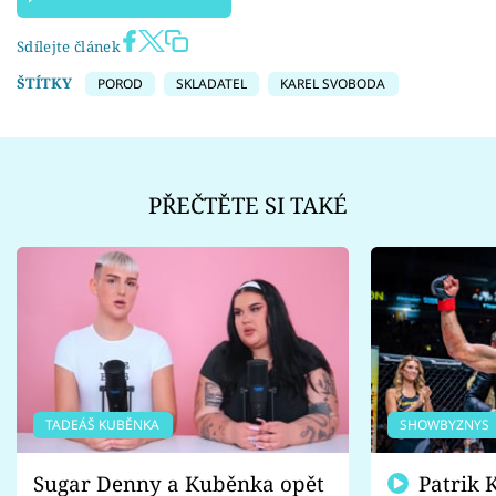
Sdílejte článek
ŠTÍTKY
POROD
SKLADATEL
KAREL SVOBODA
PŘEČTĚTE SI TAKÉ
TADEÁŠ KUBĚNKA
SHOWBYZNYS
Sugar Denny a Kuběnka opět
Patrik Kincl se zastal