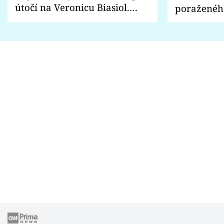
útočí na Veronicu Biasiol.
poraženéh
Proč je podle nich falešná a
fanoušci n
lže o své nevěře?