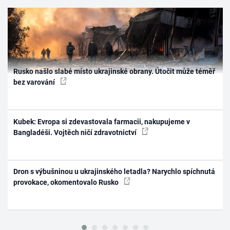
Rusko našlo slabé místo ukrajinské obrany. Útočit může téměř
bez varování
Kubek: Evropa si zdevastovala farmacii, nakupujeme v
Bangladéši. Vojtěch ničí zdravotnictví
Dron s výbušninou u ukrajinského letadla? Narychlo spíchnutá
provokace, okomentovalo Rusko