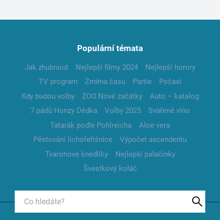
Populární témata
Jak zhubnout
Nejlepší filmy 2024
Nejlepší horory
TV program
Změna času
Partie
Počasí
Kdy budou volby
ZOO Nové začátky
Auto – katalog
7 pádů Honzy Dědka
Volby 2025
Svařené víno
Tatarák podle Pohlreicha
Aloe vera
Pěstování lichořeřišnice
Výpočet ascendentu
Tvarohové knedlíky
Nejlepší palačinky
Švestkový koláč