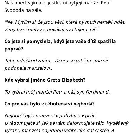
Nás hned zajímalo, jestli s ní byl její manžel Petr
Svoboda na sále.
"Ne. Myslím si, že jsou věci, které by muži neměli vidět.
Ženy by si měly zachovávat svá tajemství."
Co jste si pomyslela, když jste vaše dítě spatřila
poprvé?
Tebe odněkud znám... Dcera se totiž nesmírně
podobala manželovi..
Kdo vybral jméno Greta Elizabeth?
To vybral můj manžel Petr a náš syn Ferdinand.
Co pro vás bylo v těhotenství nejhorší?
Nejhorší bylo omezení v pohybu a v práci.
Uvědomujete si, jak se vám deformujete tělo. Vyděšený
výraz u manžela najednou vidíte čím dál častěji. A