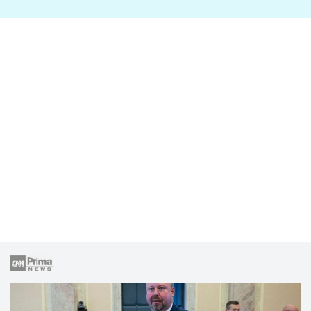
lže o své nevěře?