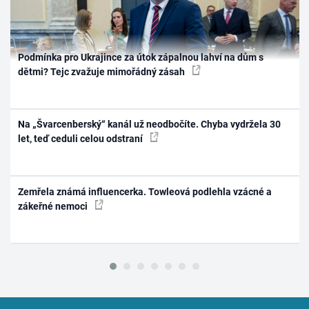
Podmínka pro Ukrajince za útok zápalnou lahví na dům s
dětmi? Tejc zvažuje mimořádný zásah
Na „Švarcenberský“ kanál už neodbočíte. Chyba vydržela 30
let, teď ceduli celou odstraní
Zemřela známá influencerka. Towleová podlehla vzácné a
zákeřné nemoci