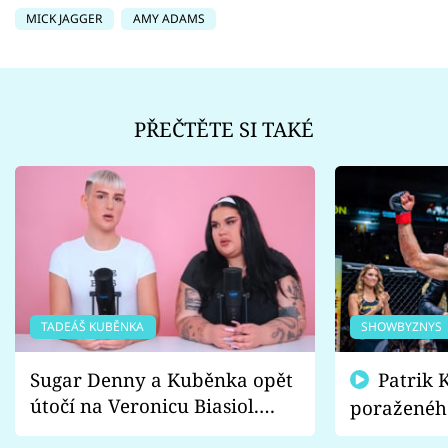
MICK JAGGER
AMY ADAMS
PŘEČTĚTE SI TAKÉ
TADEÁŠ KUBĚNKA
SHOWBYZNYS
Sugar Denny a Kuběnka opět
Patrik Kincl se zastal
útočí na Veronicu Biasiol.
poraženéh
Proč je podle nich falešná a
fanoušci n