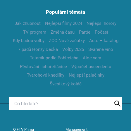
Populární témata
Jak zhubnout
Nejlepší filmy 2024
Nejlepší horory
TV program
Změna času
Partie
Počasí
Kdy budou volby
ZOO Nové začátky
Auto – katalog
7 pádů Honzy Dědka
Volby 2025
Svařené víno
Tatarák podle Pohlreicha
Aloe vera
Pěstování lichořeřišnice
Výpočet ascendentu
Tvarohové knedlíky
Nejlepší palačinky
Švestkový koláč
O FTV Prima
Management