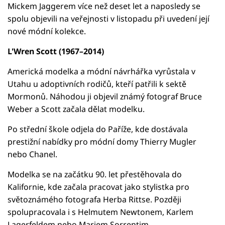
Mickem Jaggerem více než deset let a naposledy se
spolu objevili na veřejnosti v listopadu při uvedení její
nové módní kolekce.
L'Wren Scott (1967–2014)
Americká modelka a módní návrhářka vyrůstala v
Utahu u adoptivních rodičů, kteří patřili k sektě
Mormonů. Náhodou ji objevil známý fotograf Bruce
Weber a Scott začala dělat modelku.
Po střední škole odjela do Paříže, kde dostávala
prestižní nabídky pro módní domy Thierry Mugler
nebo Chanel.
Modelka se na začátku 90. let přestěhovala do
Kalifornie, kde začala pracovat jako stylistka pro
světoznámého fotografa Herba Rittse. Později
spolupracovala i s Helmutem Newtonem, Karlem
Lagerfeldem nebo Mariem Sorrentim.