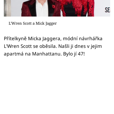
Sex a vztahy
Videa
L'Wren Scott a Mick Jagger
Sledujte prima+
Přítelkyně Micka Jaggera, módní návrhářka
Přihlášení
L'Wren Scott se oběsila. Našli ji dnes v jejim
apartmá na Manhattanu. Bylo jí 47!
Sledujte nás