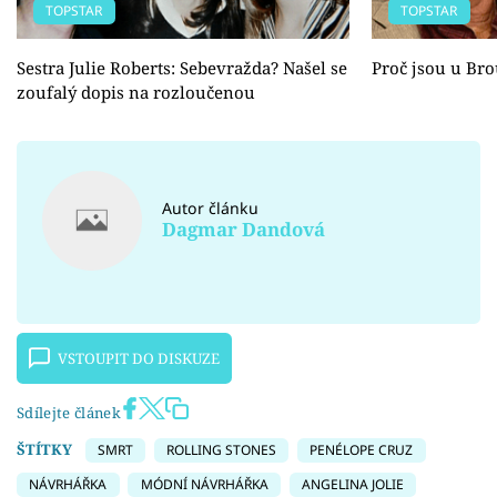
TOPSTAR
TOPSTAR
Sestra Julie Roberts: Sebevražda? Našel se
Proč jsou u Br
zoufalý dopis na rozloučenou
Autor článku
Dagmar Dandová
VSTOUPIT DO DISKUZE
Sdílejte článek
ŠTÍTKY
SMRT
ROLLING STONES
PENÉLOPE CRUZ
NÁVRHÁŘKA
MÓDNÍ NÁVRHÁŘKA
ANGELINA JOLIE