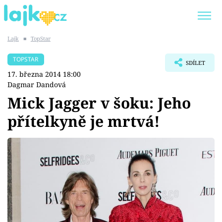
Lajk
■
TopStar
Trendy:
KARLOS VÉMOLA
ONLYFANS
TOPSTAR
SDÍLET
SHOPAHOLICADEL
CLASH OF THE STARS
17. března 2014 18:00
Dagmar Dandová
Mick Jagger v šoku: Jeho
přítelkyně je mrtvá!
Témata
Showbyznys
Youtubeři
Virály