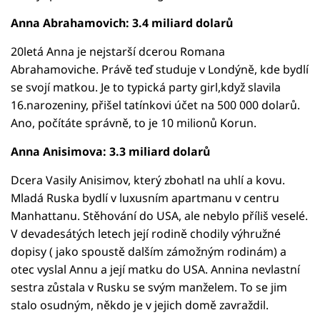
Anna Abrahamovich: 3.4 miliard dolarů
20letá Anna je nejstarší dcerou Romana
Abrahamoviche. Právě teď studuje v Londýně, kde bydlí
se svojí matkou. Je to typická party girl,když slavila
16.narozeniny, přišel tatínkovi účet na 500 000 dolarů.
Ano, počítáte správně, to je 10 milionů Korun.
Anna Anisimova: 3.3 miliard dolarů
Dcera Vasily Anisimov, který zbohatl na uhlí a kovu.
Mladá Ruska bydlí v luxusním apartmanu v centru
Manhattanu. Stěhování do USA, ale nebylo příliš veselé.
V devadesátých letech její rodině chodily výhružné
dopisy ( jako spoustě dalším zámožným rodinám) a
otec vyslal Annu a její matku do USA. Annina nevlastní
sestra zůstala v Rusku se svým manželem. To se jim
stalo osudným, někdo je v jejich domě zavraždil.