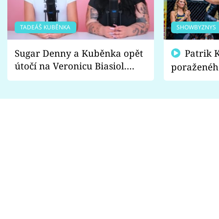
TADEÁŠ KUBĚNKA
SHOWBYZNYS
Sugar Denny a Kuběnka opět
Patrik Kincl se zastal
útočí na Veronicu Biasiol.
poraženéh
Proč je podle nich falešná a
fanoušci n
lže o své nevěře?