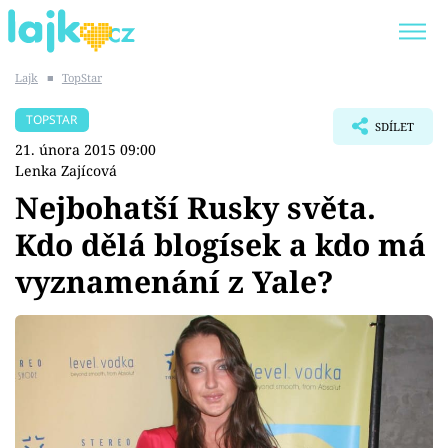
Lajk
■
TopStar
Trendy:
KARLOS VÉMOLA
ONLYFANS
TOPSTAR
SDÍLET
SHOPAHOLICADEL
CLASH OF THE STARS
21. února 2015 09:00
Lenka Zajícová
Nejbohatší Rusky světa.
Kdo dělá blogísek a kdo má
Témata
vyznamenání z Yale?
Showbyznys
Youtubeři
Virály