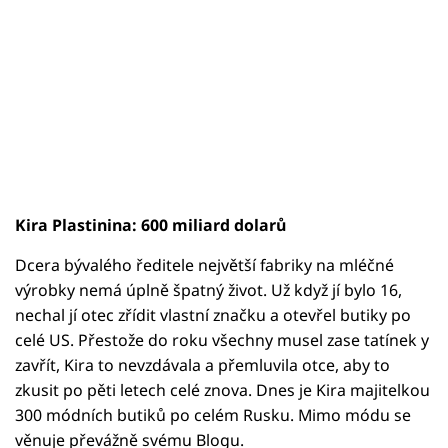
Kira Plastinina: 600 miliard dolarů
Dcera bývalého ředitele největší fabriky na mléčné
výrobky nemá úplně špatný život. Už když jí bylo 16,
nechal jí otec zřídit vlastní značku a otevřel butiky po
celé US. Přestože do roku všechny musel zase tatínek y
zavřít, Kira to nevzdávala a přemluvila otce, aby to
zkusit po pěti letech celé znova. Dnes je Kira majitelkou
300 módních butiků po celém Rusku. Mimo módu se
věnuje převážně svému Blogu.