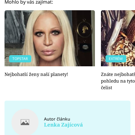
Mohlo by vás zajímat:
TOPSTAR
EXTRÉM
Nejbohatší ženy naší planety!
Znáte nejbohatš
pohledu na tyt
čelist
Autor článku
Lenka Zajícová