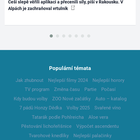
Češi slepě věřili aplikaci a přecenili síly, píší v Rakousku. V
Alpách je zachraňoval vrtulník
Populární témata
Jak zhubnout
Nejlepší filmy 2024
Nejlepší horory
TV program
Změna času
Partie
Počasí
Kdy budou volby
ZOO Nové začátky
Auto – katalog
7 pádů Honzy Dědka
Volby 2025
Svařené víno
Tatarák podle Pohlreicha
Aloe vera
Pěstování lichořeřišnice
Výpočet ascendentu
Tvarohové knedlíky
Nejlepší palačinky