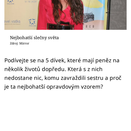
Sex a vztahy
Videa
Sledujte prima+
Nejbohatší slečny světa
Zdroj: Mirror
Přihlášení
Podívejte se na 5 dívek, které mají peněz na
několik životů dopředu. Která s z nich
Sledujte nás
nedostane nic, komu zavraždili sestru a proč
je ta nejbohatší opravdovým vzorem?