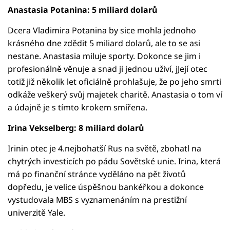
Anastasia Potanina: 5 miliard dolarů
Dcera Vladimira Potanina by sice mohla jednoho
krásného dne zdědit 5 miliard dolarů, ale to se asi
nestane. Anastasia miluje sporty. Dokonce se jim i
profesionálně věnuje a snad ji jednou uživí, jJejí otec
totiž již několik let oficiálně prohlašuje, že po jeho smrti
odkáže veškerý svůj majetek charitě. Anastasia o tom ví
a údajně je s tímto krokem smířena.
Irina Vekselberg: 8 miliard dolarů
Irinin otec je 4.nejbohatší Rus na světě, zbohatl na
chytrých investicích po pádu Sovětské unie. Irina, která
má po finanční stránce vyděláno na pět životů
dopředu, je velice úspěšnou bankéřkou a dokonce
vystudovala MBS s vyznamenáním na prestižní
univerzitě Yale.