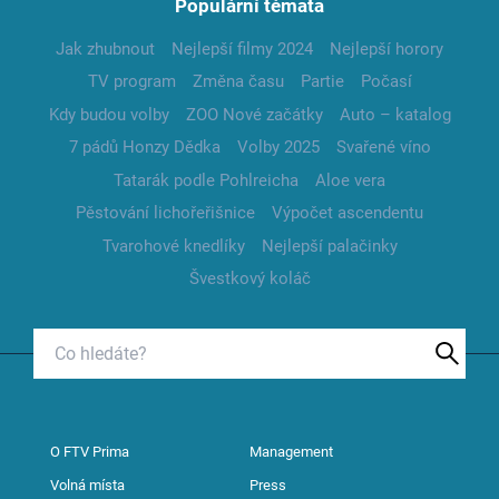
Populární témata
Jak zhubnout
Nejlepší filmy 2024
Nejlepší horory
TV program
Změna času
Partie
Počasí
Kdy budou volby
ZOO Nové začátky
Auto – katalog
7 pádů Honzy Dědka
Volby 2025
Svařené víno
Tatarák podle Pohlreicha
Aloe vera
Pěstování lichořeřišnice
Výpočet ascendentu
Tvarohové knedlíky
Nejlepší palačinky
Švestkový koláč
O FTV Prima
Management
Volná místa
Press