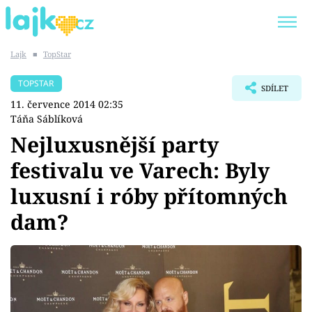
Lajk
■
TopStar
Trendy:
KARLOS VÉMOLA
ONLYFANS
TOPSTAR
SDÍLET
SHOPAHOLICADEL
CLASH OF THE STARS
11. července 2014 02:35
Táňa Sáblíková
Nejluxusnější party
festivalu ve Varech: Byly
Témata
luxusní i róby přítomných
Showbyznys
dam?
Youtubeři
Virály