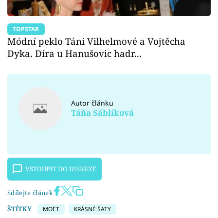
TOPSTAR
Módní peklo Táni Vilhelmové a Vojtěcha
Dyka. Díra u Hanušovic hadr...
Autor článku
Táňa Sáblíková
VSTOUPIT DO DISKUZE
Sdílejte článek
ŠTÍTKY
MOËT
KRÁSNÉ ŠATY