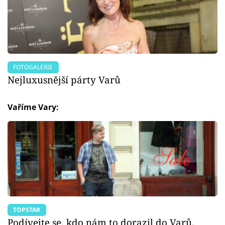
FOTOGALERIE
Nejluxusnější párty Varů
Vaříme Vary:
TOPSTAR
Podívejte se, kdo nám to dorazil do Varů.