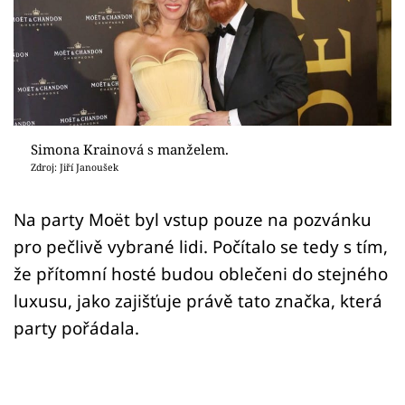
Sex a vztahy
Videa
Sledujte prima+
Přihlášení
Simona Krainová s manželem.
Zdroj: Jiří Janoušek
Sledujte nás
Na party Moët byl vstup pouze na pozvánku
pro pečlivě vybrané lidi. Počítalo se tedy s tím,
že přítomní hosté budou oblečeni do stejného
luxusu, jako zajišťuje právě tato značka, která
party pořádala.