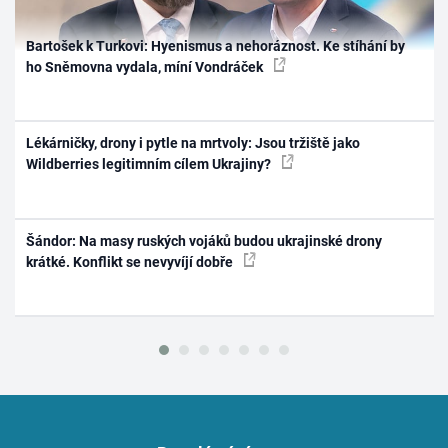
Bartošek k Turkovi: Hyenismus a nehoráznost. Ke stíhání by
ho Sněmovna vydala, míní Vondráček
Lékárničky, drony i pytle na mrtvoly: Jsou tržiště jako
Wildberries legitimním cílem Ukrajiny?
Šándor: Na masy ruských vojáků budou ukrajinské drony
krátké. Konflikt se nevyvíjí dobře