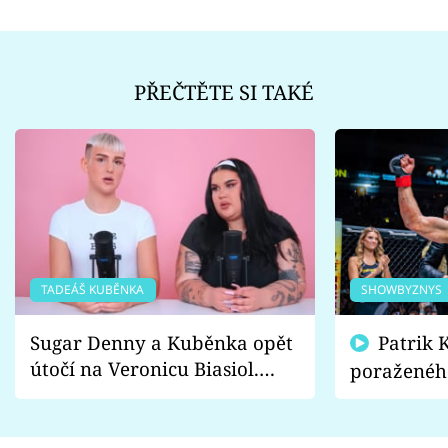
PŘEČTĚTE SI TAKÉ
TADEÁŠ KUBĚNKA
SHOWBYZNYS
Sugar Denny a Kuběnka opět
Patrik Kincl se zastal
útočí na Veronicu Biasiol.
poraženéh
Proč je podle nich falešná a
fanoušci n
lže o své nevěře?