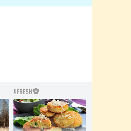
bylo drsnější než hanba
 Kinclem?
filmy?