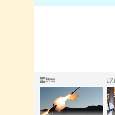
lže o své nevěře?