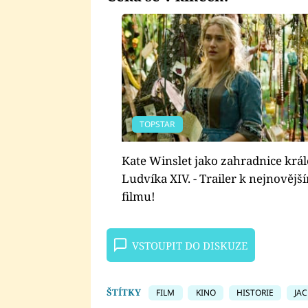
TOPSTAR
Kate Winslet jako zahradnice král
Ludvíka XIV. - Trailer k nejnověj
filmu!
VSTOUPIT DO DISKUZE
ŠTÍTKY
FILM
KINO
HISTORIE
JA