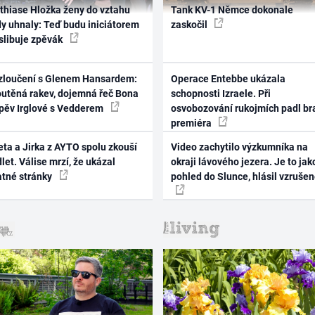
thiase Hložka ženy do vztahu
Tank KV-1 Němce dokonale
dy uhnaly: Teď budu iniciátorem
zaskočil
 slibuje zpěvák
zloučení s Glenem Hansardem:
Operace Entebbe ukázala
outěná rakev, dojemná řeč Bona
schopnosti Izraele. Při
zpěv Irglové s Vedderem
osvobozování rukojmích padl br
premiéra
ta a Jirka z AYTO spolu zkouší
Video zachytilo výzkumníka na
let. Válise mrzí, že ukázal
okraji lávového jezera. Je to jak
atné stránky
pohled do Slunce, hlásil vzruše