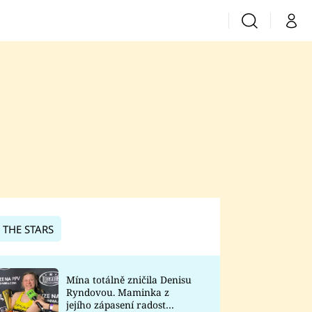
Vyhledávání
Můj 
Prima+
CNN Prima News
Prima Fresh
Prima Living
Prima Zoom
 THE STARS
Prima Lajk
Mína totálně zničila Denisu
Ryndovou. Maminka z
Sledujte nás
jejího zápasení radost