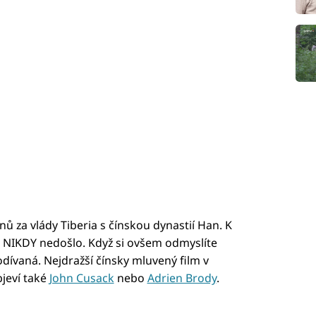
ů za vlády Tiberia s čínskou dynastií Han. K
ů NIKDY nedošlo. Když si ovšem odmyslíte
odívaná. Nejdražší čínsky mluvený film v
jeví také
John Cusack
nebo
Adrien Brody
.