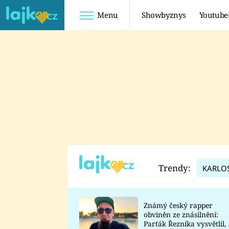
Menu
Showbyznys
Youtube
Youtuberky
Youtubeři
SHOPAHOLICADEL
FATTYPILLOW
ANNA ŠULC
FREESCOOT
SUGAR DENNY
ADAM KAJUMI
LADUŠKA
TADEÁŠ KUBĚNKA
DOMINIKA
DATEL
Trendy:
KARLO
MYSLIVCOVÁ
Známý český rapper
obviněn ze znásilnění:
Parťák Řezníka vysvětlil, 