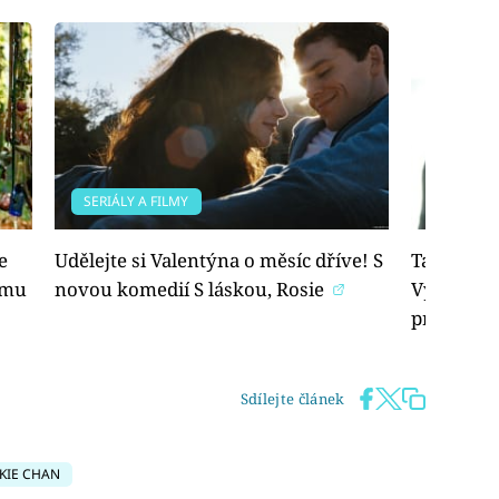
SERIÁLY A FILMY
SHOWBY
e
Udělejte si Valentýna o měsíc dříve! S
Tanec kol
šímu
novou komedií S láskou, Rosie
Vyměnili 
premiéry
Sdílejte článek
CKIE CHAN