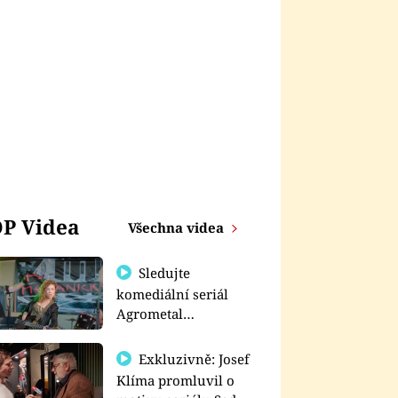
P Videa
Všechna videa
Sledujte
komediální seriál
Agrometal
exkluzivně na
prima+
Exkluzivně: Josef
Klíma promluvil o