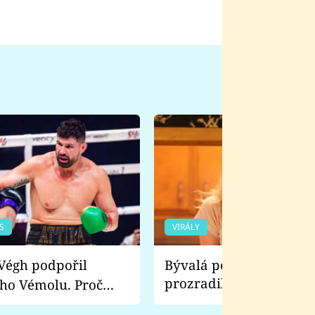
S
VIRÁLY
Bývalá pornoherečka
prozradila, co ji šokova
ho Vémolu. Proč
natáčení Euforie. Vážně
ji zápasit s ním než