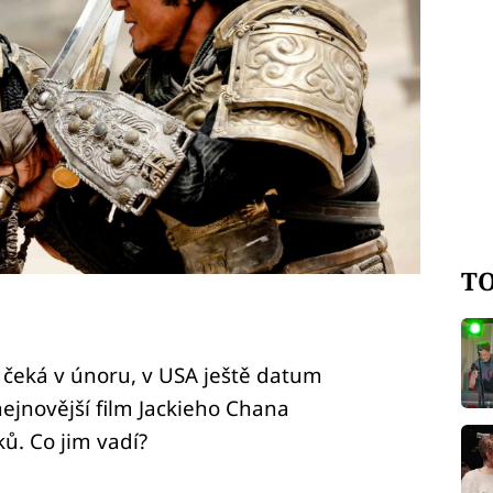
TO
e čeká v únoru, v USA ještě datum
ejnovější film Jackieho Chana
ů. Co jim vadí?