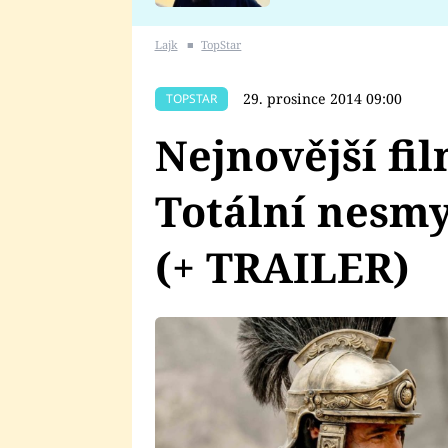
se v Plzni stalo
Lajk
■
TopStar
29. prosince 2014 09:00
TOPSTAR
Nejnovější fi
Totální nesmy
(+ TRAILER)