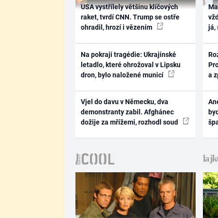
USA vystřílely většinu klíčových
Ma
raket, tvrdí CNN. Trump se ostře
vž
ohradil, hrozí i vězením
já,
Na pokraji tragédie: Ukrajinské
Ro
letadlo, které ohrožoval v Lipsku
Pr
dron, bylo naložené municí
a 
Vjel do davu v Německu, dva
Ane
demonstranty zabil. Afghánec
byd
dožije za mřížemi, rozhodl soud
šp