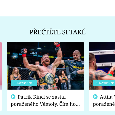
PŘEČTĚTE SI TAKÉ
SHOWBYZNYS
SHOWBYZNY
Patrik Kincl se zastal
Attila Végh podpořil
poraženého Vémoly. Čím ho
poražené
fanoušci naštvali?
chce radě