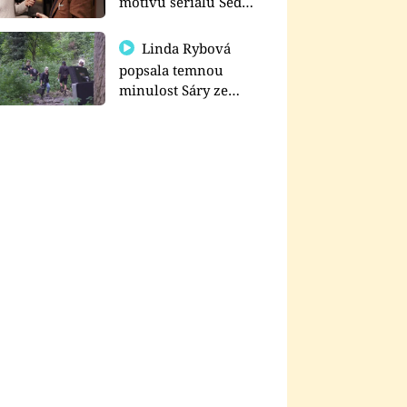
motivu seriálu Sedm
schodů k moci
Linda Rybová
popsala temnou
minulost Sáry ze
seriálu Zákony vlka