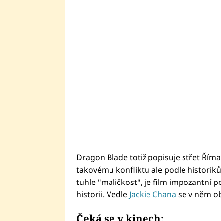
Dragon Blade totiž popisuje střet Říman
takovému konfliktu ale podle historik
tuhle "maličkost", je film impozantní p
historii. Vedle
Jackie Chana
se v něm ob
Čeká se v kinech: