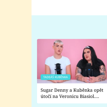
TADEÁŠ KUBĚNKA
Sugar Denny a Kuběnka opět
útočí na Veronicu Biasiol.
Proč je podle nich falešná a