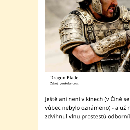
Dragon Blade
Zdroj: youtube.com
Ještě ani není v kinech (v Číně s
vůbec nebylo oznámeno) - a už n
zdvihnul vlnu prostestů odborník