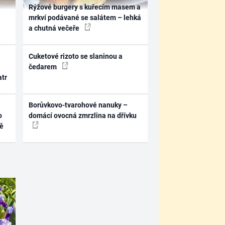
Rýžové burgery s kuřecím masem a
mrkví podávané se salátem – lehká
a chutná večeře
Cuketové rizoto se slaninou a
čedarem
atr
Borůvkovo-tvarohové nanuky –
o
domácí ovocná zmrzlina na dřívku
ně