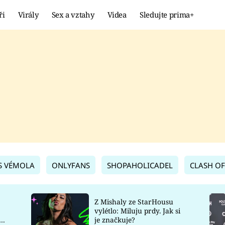
ři
Virály
Sex a vztahy
Videa
Sledujte prima+
Showbyznys
Extrém
VIRÁLY
KURIOZITY
VIDEA
KVÍZY
S VÉMOLA
ONLYFANS
SHOPAHOLICADEL
CLASH OF
Z Mishaly ze StarHousu
vylétlo: Miluju prdy. Jak si
co
je značkuje?