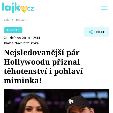
Lajk
■
TopStar
Trendy:
KARLOS VÉMOLA
ONLYFANS
TOPSTAR
SDÍLET
SHOPAHOLICADEL
CLASH OF THE STARS
21. dubna 2014 12:44
Ivana Nádvorníková
Nejsledovanější pár
Hollywoodu přiznal
Témata
těhotenství i pohlaví
Přihlášení
miminka!
Sledujte nás