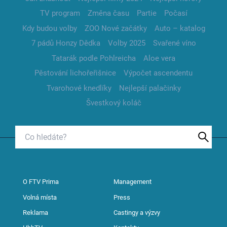
TV program
Změna času
Partie
Počasí
Kdy budou volby
ZOO Nové začátky
Auto – katalog
7 pádů Honzy Dědka
Volby 2025
Svařené víno
Tatarák podle Pohlreicha
Aloe vera
Pěstování lichořeřišnice
Výpočet ascendentu
Tvarohové knedlíky
Nejlepší palačinky
Švestkový koláč
O FTV Prima
Management
Volná místa
Press
Reklama
Castingy a výzvy