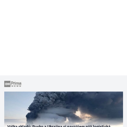
Válka skladů: Rusko a Ukrajina si navzájem ničí logistická