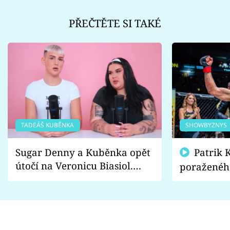
PŘEČTĚTE SI TAKÉ
TADEÁŠ KUBĚNKA
SHOWBYZNYS
Sugar Denny a Kuběnka opět
Patrik Kincl se zastal
útočí na Veronicu Biasiol.
poraženéh
Proč je podle nich falešná a
fanoušci n
lže o své nevěře?