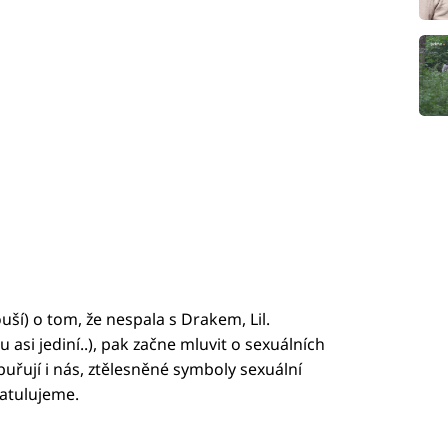
uší) o tom, že nespala s Drakem, Lil.
si jediní..), pak začne mluvit o sexuálních
obuřují i nás, ztělesněné symboly sexuální
ratulujeme.