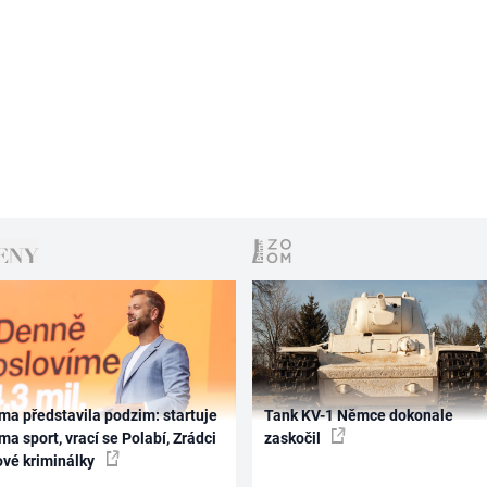
ma představila podzim: startuje
Tank KV-1 Němce dokonale
ma sport, vrací se Polabí, Zrádci
zaskočil
ové kriminálky