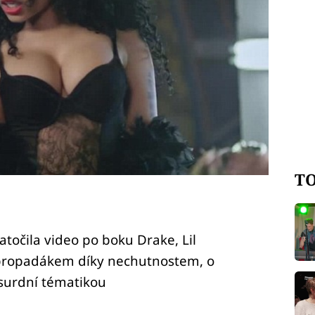
TO
točila video po boku Drake, Lil
 propadákem díky nechutnostem, o
bsurdní tématikou