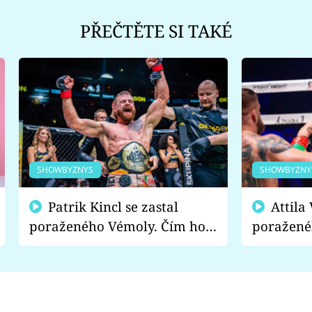
PŘEČTĚTE SI TAKÉ
SHOWBYZNYS
SHOWBYZNY
Patrik Kincl se zastal
Attila Végh podpořil
poraženého Vémoly. Čím ho
poražené
fanoušci naštvali?
chce radě
s vítězem