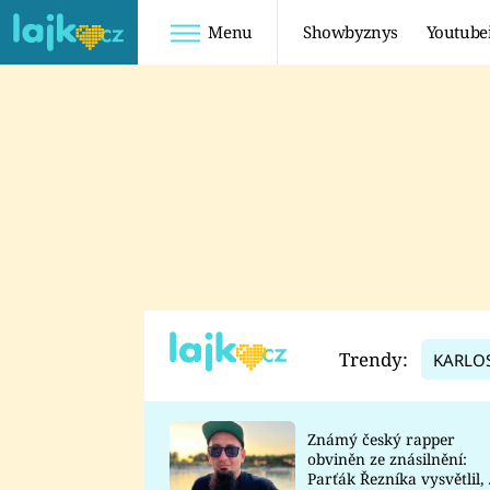
Menu
Showbyznys
Youtube
Youtuberky
Youtubeři
SHOPAHOLICADEL
FATTYPILLOW
ANNA ŠULC
FREESCOOT
SUGAR DENNY
ADAM KAJUMI
LADUŠKA
TADEÁŠ KUBĚNKA
DOMINIKA
DATEL
Trendy:
KARLO
MYSLIVCOVÁ
Známý český rapper
obviněn ze znásilnění:
Parťák Řezníka vysvětlil, 