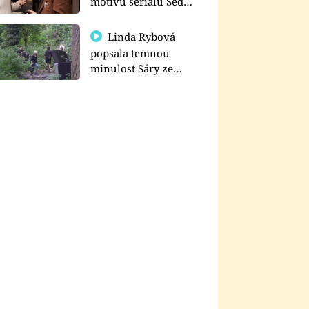
motivu seriálu Sedm
schodů k moci
Linda Rybová
popsala temnou
minulost Sáry ze
seriálu Zákony vlka