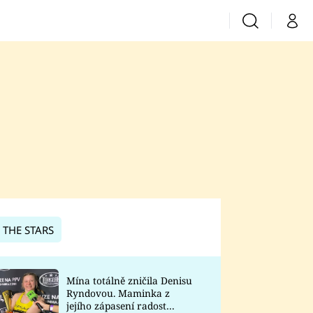
Vyhledávání
Můj 
Prima+
CNN Prima News
Prima Fresh
Prima Living
Prima Zoom
 THE STARS
Prima Lajk
Mína totálně zničila Denisu
Ryndovou. Maminka z
Sledujte nás
jejího zápasení radost