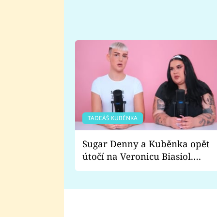
TADEÁŠ KUBĚNKA
Sugar Denny a Kuběnka opět
útočí na Veronicu Biasiol.
Proč je podle nich falešná a
lže o své nevěře?