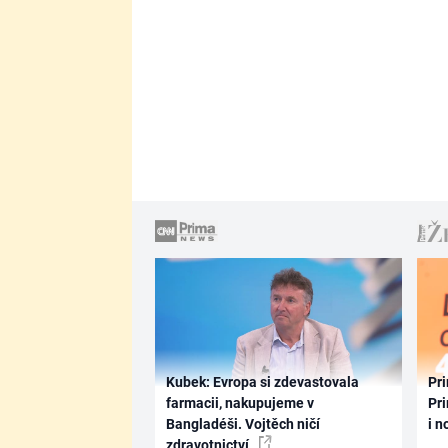
Kubek: Evropa si zdevastovala
Pri
farmacii, nakupujeme v
Pri
Bangladéši. Vojtěch ničí
i n
zdravotnictví