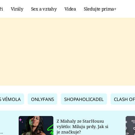
ři
Virály
Sex a vztahy
Videa
Sledujte prima+
Showbyznys
Extrém
VIRÁLY
KURIOZITY
VIDEA
KVÍZY
S VÉMOLA
ONLYFANS
SHOPAHOLICADEL
CLASH OF
Z Mishaly ze StarHousu
vylétlo: Miluju prdy. Jak si
co
je značkuje?