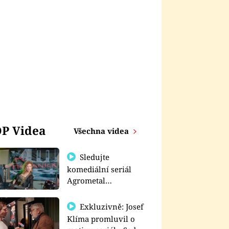
P Videa
Všechna videa
Sledujte
komediální seriál
Agrometal
exkluzivně na
prima+
Exkluzivně: Josef
Klíma promluvil o