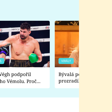
S
VIRÁLY
Bývalá pornoherečka
prozradila, co ji šokova
ho Vémolu. Proč
natáčení Euforie. Vážně
ji zápasit s ním než
bylo drsnější než hanba
 Kinclem?
filmy?