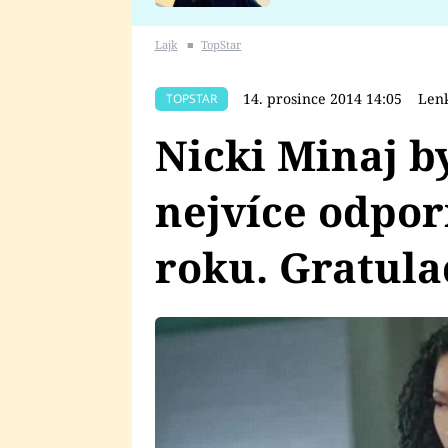
se v Plzni stalo
Lajk
■
TopStar
14. prosince 2014 14:05
Lenk
TOPSTAR
Nicki Minaj b
nejvíce odpor
roku. Gratula