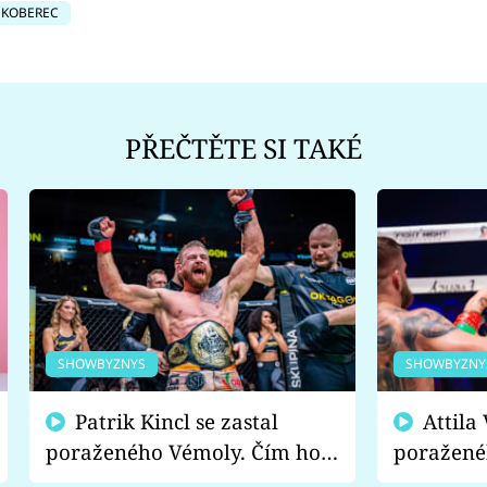
 KOBEREC
PŘEČTĚTE SI TAKÉ
SHOWBYZNYS
SHOWBYZNY
Patrik Kincl se zastal
Attila Végh podpořil
poraženého Vémoly. Čím ho
poražené
fanoušci naštvali?
chce radě