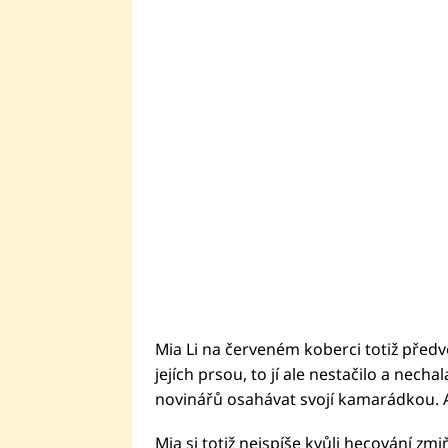
Mia Li na červeném koberci totiž předve
jejích prsou, to jí ale nestačilo a nech
novinářů osahávat svojí kamarádkou. A
Mia si totiž nejspíše kvůli hecování zm