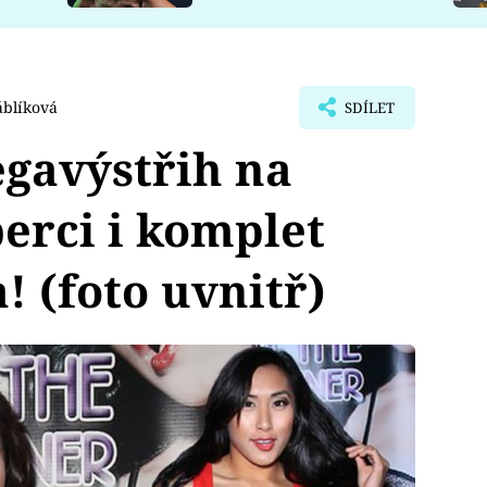
áblíková
SDÍLET
gavýstřih na
erci i komplet
! (foto uvnitř)