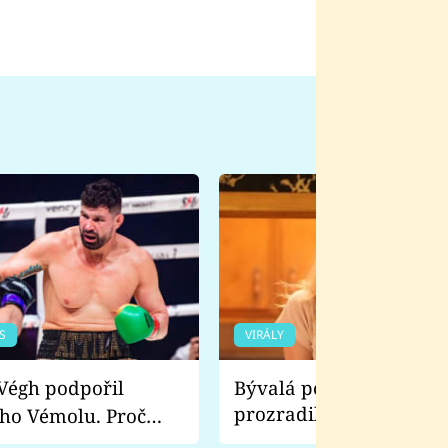
S
VIRÁLY
Bývalá pornoherečka
prozradila, co ji šokova
ho Vémolu. Proč
natáčení Euforie. Vážně
ji zápasit s ním než