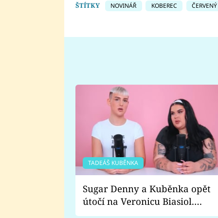
ŠTÍTKY
NOVINÁŘ
KOBEREC
ČERVENÝ
TADEÁŠ KUBĚNKA
Sugar Denny a Kuběnka opět
útočí na Veronicu Biasiol.
Proč je podle nich falešná a