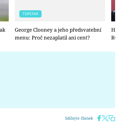
TOPSTAR
TOPSTAR
Jak
George Clooney a jeho předsvatební
Holky poz
menu: Proč nezaplatil ani cent?
ROZVÁDÍ
Sdílejte článek