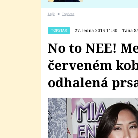
se v Plzni stalo
Lajk
■
TopStar
27. ledna 2015 11:50
Táňa S
TOPSTAR
No to NEE! Me
červeném kob
odhalená prsa