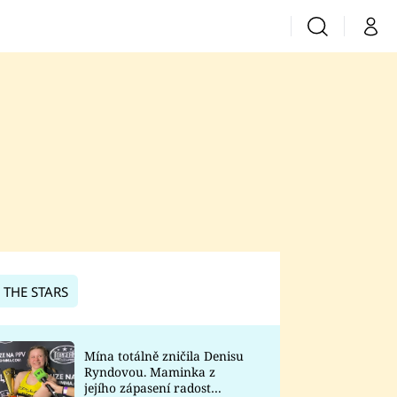
Vyhledávání
Můj 
Prima+
CNN Prima News
Prima Fresh
Prima Living
Prima Zoom
 THE STARS
Prima Lajk
Mína totálně zničila Denisu
Ryndovou. Maminka z
Sledujte nás
jejího zápasení radost