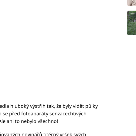
dla hluboký výstřih tak, že byly vidět půlky
ala se před fotoaparáty senzacechtivých
le ani to nebylo všechno!
iňovaných novinářů titěrný vršek svých