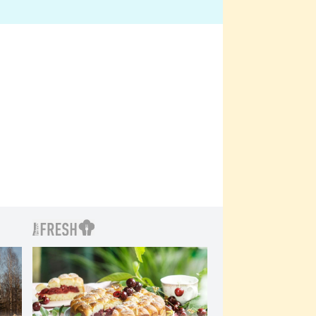
bylo drsnější než hanba
 Kinclem?
filmy?