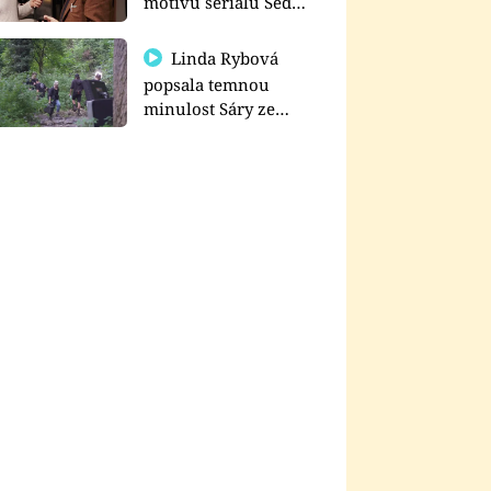
motivu seriálu Sedm
schodů k moci
Linda Rybová
popsala temnou
minulost Sáry ze
seriálu Zákony vlka