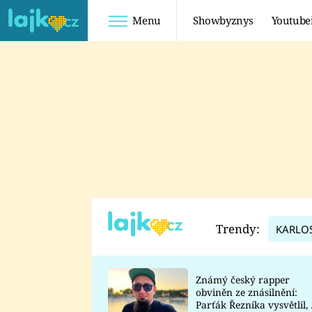
Menu
Showbyznys
Youtube
Youtuberky
Youtubeři
SHOPAHOLICADEL
FATTYPILLOW
ANNA ŠULC
FREESCOOT
SUGAR DENNY
ADAM KAJUMI
LADUŠKA
TADEÁŠ KUBĚNKA
DOMINIKA
DATEL
Trendy:
KARLO
MYSLIVCOVÁ
Známý český rapper
obviněn ze znásilnění:
Parťák Řezníka vysvětlil, 