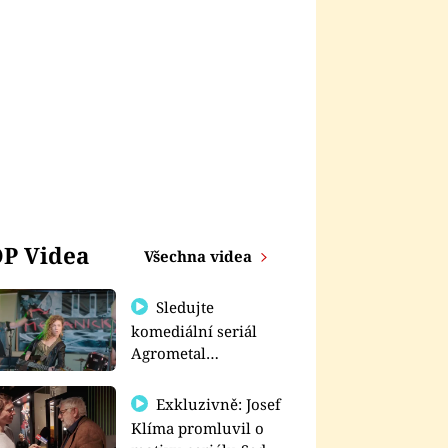
P Videa
Všechna videa
Sledujte
komediální seriál
Agrometal
exkluzivně na
prima+
Exkluzivně: Josef
Klíma promluvil o