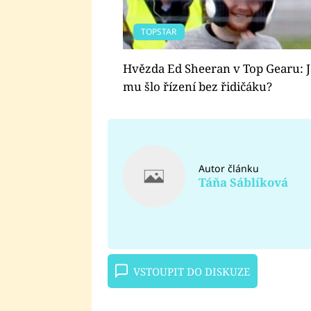
TOPSTAR
Hvězda Ed Sheeran v Top Gearu: 
mu šlo řízení bez řidičáku?
Autor článku
Táňa Sáblíková
VSTOUPIT DO DISKUZE