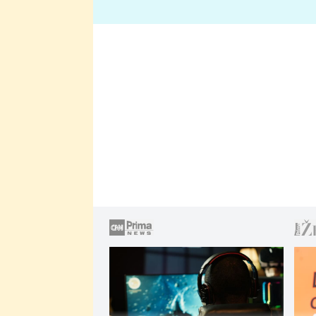
lže o své nevěře?