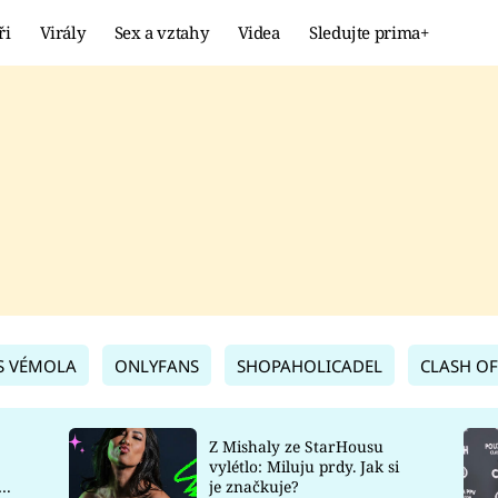
ři
Virály
Sex a vztahy
Videa
Sledujte prima+
Showbyznys
Extrém
VIRÁLY
KURIOZITY
VIDEA
KVÍZY
S VÉMOLA
ONLYFANS
SHOPAHOLICADEL
CLASH OF
Z Mishaly ze StarHousu
vylétlo: Miluju prdy. Jak si
co
je značkuje?