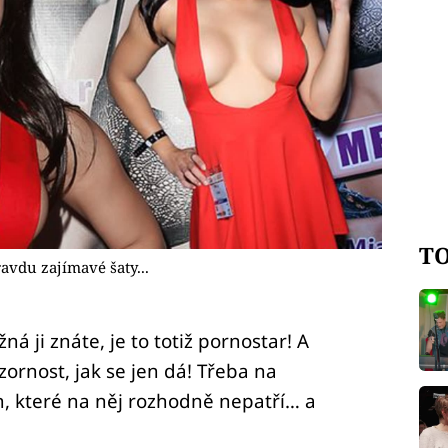
TO
avdu zajímavé šaty...
 ji znáte, je to totiž pornostar! A
zornost, jak se jen dá! Třeba na
h, které na něj rozhodně nepatří… a