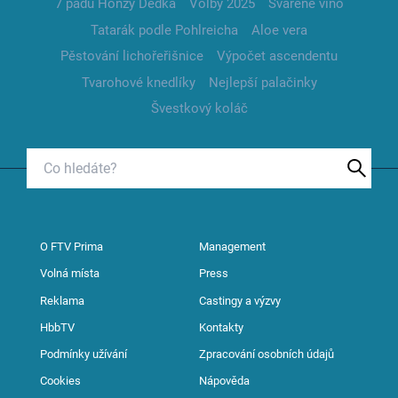
7 pádů Honzy Dědka
Volby 2025
Svařené víno
Tatarák podle Pohlreicha
Aloe vera
Pěstování lichořeřišnice
Výpočet ascendentu
Tvarohové knedlíky
Nejlepší palačinky
Švestkový koláč
O FTV Prima
Management
Volná místa
Press
Reklama
Castingy a výzvy
HbbTV
Kontakty
Podmínky užívání
Zpracování osobních údajů
Cookies
Nápověda