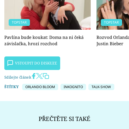
TOPSTAR
TOPSTAR
Pavlína bude koukat: Doma na ni čeká
Rozvod Orlanda
závislačka, hrozí rozchod
Justin Bieber
VSTOUPIT DO DISKUZE
Sdílejte článek
ŠTÍTKY
ORLANDO BLOOM
INKOGNITO
TALK-SHOW
PŘEČTĚTE SI TAKÉ