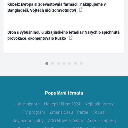
Kubek: Evropa si zdevastovala farmacii, nakupujeme v
Bangladéši. Vojtěch ničí zdravotnictví
Dron s výbušninou u ukrajinského letadla? Narychlo spíchnutá
provokace, okomentovalo Rusko
Populární témata
Jak zhubnout
Nejlepší filmy 2024
Nejlepší horory
TV program
Změna času
Partie
Počasí
Kdy budou volby
ZOO Nové začátky
Auto – katalog