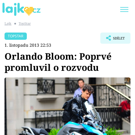
Lajk
■
TopStar
Trendy:
KARLOS VÉMOLA
ONLYFANS
TOPSTAR
SDÍLET
SHOPAHOLICADEL
CLASH OF THE STARS
1. listopadu 2013 22:53
Orlando Bloom: Poprvé
promluvil o rozvodu
Témata
Showbyznys
Youtubeři
Virály