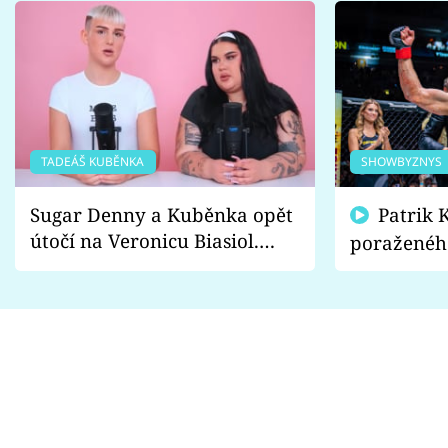
TADEÁŠ KUBĚNKA
SHOWBYZNYS
Sugar Denny a Kuběnka opět
Patrik Kincl se zastal
útočí na Veronicu Biasiol.
poraženéh
Proč je podle nich falešná a
fanoušci n
lže o své nevěře?