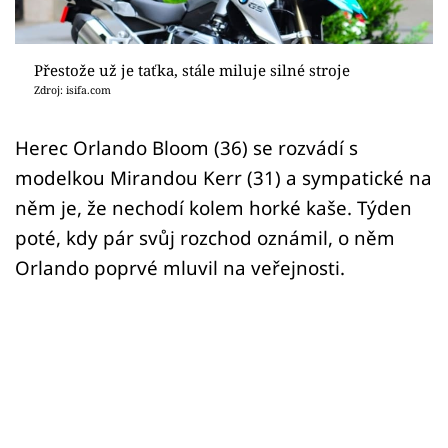
Sex a vztahy
Videa
Přestože už je taťka, stále miluje silné stroje
Zdroj: isifa.com
Sledujte prima+
Herec Orlando Bloom (36) se rozvádí s
Přihlášení
modelkou Mirandou Kerr (31) a sympatické na
něm je, že nechodí kolem horké kaše. Týden
poté, kdy pár svůj rozchod oznámil, o něm
Sledujte nás
Orlando poprvé mluvil na veřejnosti.