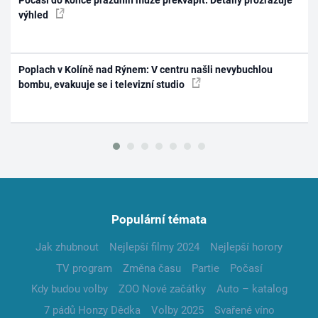
Počasí do konce prázdnin může překvapit. Detaily prozrazuje
výhled
Poplach v Kolíně nad Rýnem: V centru našli nevybuchlou
bombu, evakuuje se i televizní studio
Populární témata
Jak zhubnout
Nejlepší filmy 2024
Nejlepší horory
TV program
Změna času
Partie
Počasí
Kdy budou volby
ZOO Nové začátky
Auto – katalog
7 pádů Honzy Dědka
Volby 2025
Svařené víno