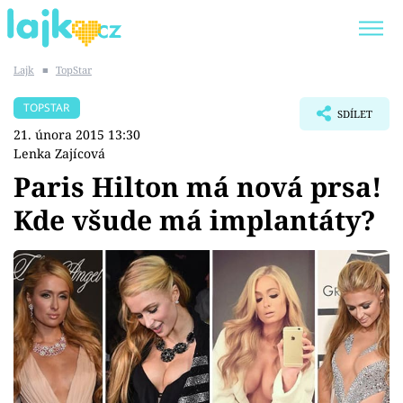
Lajk
■
TopStar
Trendy:
KARLOS VÉMOLA
ONLYFANS
TOPSTAR
SDÍLET
SHOPAHOLICADEL
CLASH OF THE STARS
21. února 2015 13:30
Lenka Zajícová
Paris Hilton má nová prsa!
Kde všude má implantáty?
Témata
Showbyznys
Youtubeři
Virály