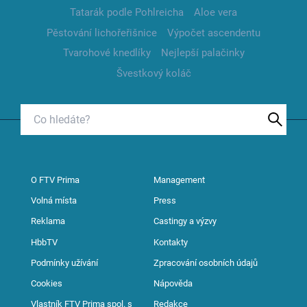
Tatarák podle Pohlreicha
Aloe vera
Pěstování lichořeřišnice
Výpočet ascendentu
Tvarohové knedlíky
Nejlepší palačinky
Švestkový koláč
O FTV Prima
Management
Volná místa
Press
Reklama
Castingy a výzvy
HbbTV
Kontakty
Podmínky užívání
Zpracování osobních údajů
Cookies
Nápověda
Vlastník FTV Prima spol. s
Redakce