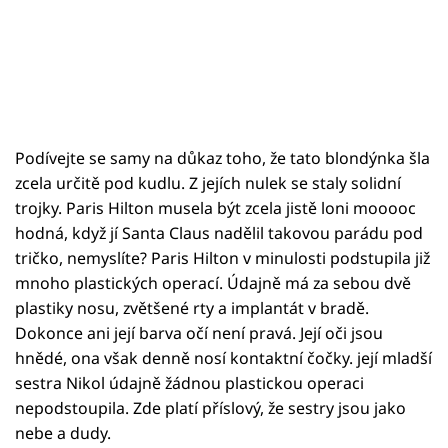
Podívejte se samy na důkaz toho, že tato blondýnka šla
zcela určitě pod kudlu. Z jejích nulek se staly solidní
trojky. Paris Hilton musela být zcela jistě loni mooooc
hodná, když jí Santa Claus nadělil takovou parádu pod
tričko, nemyslíte? Paris Hilton v minulosti podstupila již
mnoho plastických operací. Údajně má za sebou dvě
plastiky nosu, zvětšené rty a implantát v bradě.
Dokonce ani její barva očí není pravá. Její oči jsou
hnědé, ona však denně nosí kontaktní čočky. její mladší
sestra Nikol údajně žádnou plastickou operaci
nepodstoupila. Zde platí příslový, že sestry jsou jako
nebe a dudy.