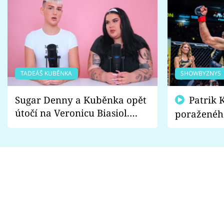
TADEÁŠ KUBĚNKA
SHOWBYZNYS
Sugar Denny a Kuběnka opět
Patrik Kincl se zastal
útočí na Veronicu Biasiol.
poraženéh
Proč je podle nich falešná a
fanoušci n
lže o své nevěře?