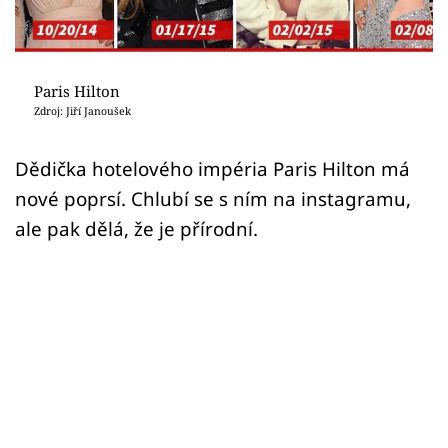
Sex a vztahy
Videa
Paris Hilton
Sledujte prima+
Zdroj: Jiří Janoušek
Přihlášení
Dědička hotelového impéria Paris Hilton má
nové poprsí. Chlubí se s ním na instagramu,
ale pak dělá, že je přírodní.
Sledujte nás