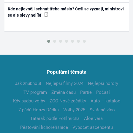
Kde nejlevněji sehnat třeba máslo? Češi se vyznají, ministrovi
se ale slevy nelíbí
Populární témata
Jak zhubnout
Nejlepší filmy 2024
Nejlepší horory
TV program
Změna času
Partie
Počasí
Kdy budou volby
ZOO Nové začátky
Auto – katalog
7 pádů Honzy Dědka
Volby 2025
Svařené víno
Tatarák podle Pohlreicha
Aloe vera
Pěstování lichořeřišnice
Výpočet ascendentu