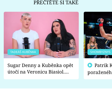
PŘEČTĚTE SI TAKÉ
TADEÁŠ KUBĚNKA
SHOWBYZNYS
Sugar Denny a Kuběnka opět
Patrik Kincl se zastal
útočí na Veronicu Biasiol.
poraženéh
Proč je podle nich falešná a
fanoušci n
lže o své nevěře?