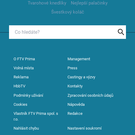
Tvarohové knedlíky
Nejlepší palačinky
Švestkový koláč
O FTV Prima
Management
Volná místa
Press
Reklama
Castingy a výzvy
HbbTV
Kontakty
Podmínky užívání
Zpracování osobních údajů
Cookies
Nápověda
Vlastník FTV Prima spol. s
Redakce
r.o.
Nahlásit chybu
Nastavení soukromí