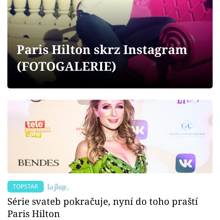
Sex a vztahy
Videa
Paris Hilton skrz Instagram
Sledujte prima+
(FOTOGALERIE)
Přihlášení
Sledujte nás
TOPSTAR
Série svateb pokračuje, nyní do toho praští
Paris Hilton