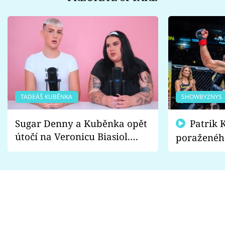
TADEÁŠ KUBĚNKA
SHOWBYZNYS
Sugar Denny a Kuběnka opět
Patrik Kincl se zastal
útočí na Veronicu Biasiol.
poraženéh
Proč je podle nich falešná a
fanoušci n
lže o své nevěře?