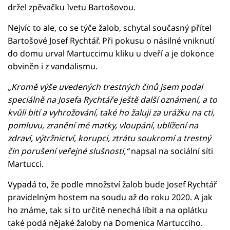
držel zpěvačku Ivetu Bartošovou.
Nejvíc to ale, co se týče žalob, schytal současný přítel
Bartošové Josef Rychtář. Při pokusu o násilné vniknutí
do domu urval Martuccimu kliku u dveří a je dokonce
obviněn i z vandalismu.
„Kromě výše uvedených trestných činů jsem podal
speciálně na Josefa Rychtáře ještě další oznámení, a to
kvůli bití a vyhrožování, také ho žaluji za urážku na cti,
pomluvu, zranění mé matky, vloupání, ublížení na
zdraví, výtržnictví, korupci, ztrátu soukromí a trestný
čin porušení veřejné slušnosti,“
napsal na sociální síti
Martucci.
Vypadá to, že podle množství žalob bude Josef Rychtář
pravidelným hostem na soudu až do roku 2020. A jak
ho známe, tak si to určitě nenechá líbit a na oplátku
také podá nějaké žaloby na Domenica Martucciho.