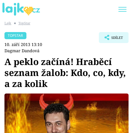
Lajk
■
TopStar
Trendy:
KARLOS VÉMOLA
ONLYFANS
TOPSTAR
SDÍLET
SHOPAHOLICADEL
CLASH OF THE STARS
10. září 2013 13:10
Dagmar Dandová
A peklo začíná! Hraběcí
seznam žalob: Kdo, co, kdy,
Témata
a za kolik
Showbyznys
Youtubeři
Virály