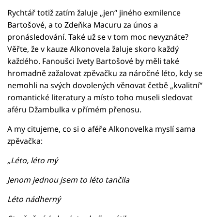
Rychtář totiž zatím žaluje „jen“ jiného exmilence
Bartošové, a to Zdeňka Macuru za únos a
pronásledování. Také už se v tom moc nevyznáte?
Věřte, že v kauze Alkonovela žaluje skoro každý
každého. Fanoušci Ivety Bartošové by měli také
hromadně zažalovat zpěvačku za náročné léto, kdy se
nemohli na svých dovolených věnovat četbě „kvalitní“
romantické literatury a místo toho museli sledovat
aféru Džambulka v přímém přenosu.
A my citujeme, co si o aféře Alkonovelka myslí sama
zpěvačka:
„Léto, léto mý
Jenom jednou jsem to léto tančila
Léto nádherný