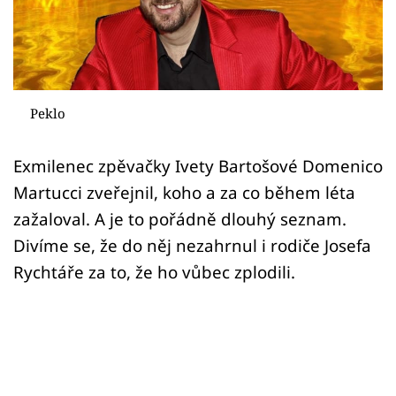
Sex a vztahy
Videa
Sledujte prima+
Peklo
Přihlášení
Exmilenec zpěvačky Ivety Bartošové Domenico
Martucci zveřejnil, koho a za co během léta
Sledujte nás
zažaloval. A je to pořádně dlouhý seznam.
Divíme se, že do něj nezahrnul i rodiče Josefa
Rychtáře za to, že ho vůbec zplodili.