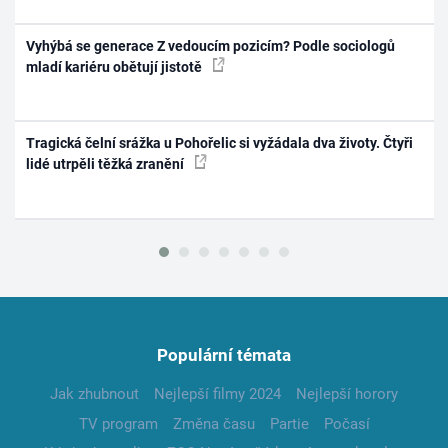
Vyhýbá se generace Z vedoucím pozicím? Podle sociologů
mladí kariéru obětují jistotě
Tragická čelní srážka u Pohořelic si vyžádala dva životy. Čtyři
lidé utrpěli těžká zranění
Populární témata
Jak zhubnout
Nejlepší filmy 2024
Nejlepší horory
TV program
Změna času
Partie
Počasí