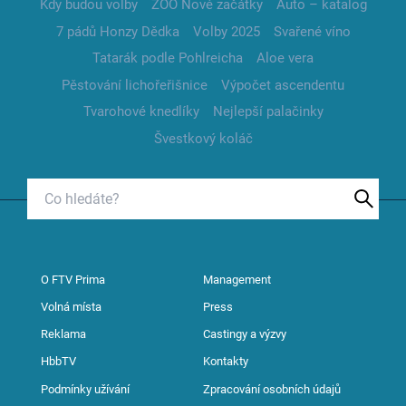
Kdy budou volby
ZOO Nové začátky
Auto – katalog
7 pádů Honzy Dědka
Volby 2025
Svařené víno
Tatarák podle Pohlreicha
Aloe vera
Pěstování lichořeřišnice
Výpočet ascendentu
Tvarohové knedlíky
Nejlepší palačinky
Švestkový koláč
O FTV Prima
Management
Volná místa
Press
Reklama
Castingy a výzvy
HbbTV
Kontakty
Podmínky užívání
Zpracování osobních údajů