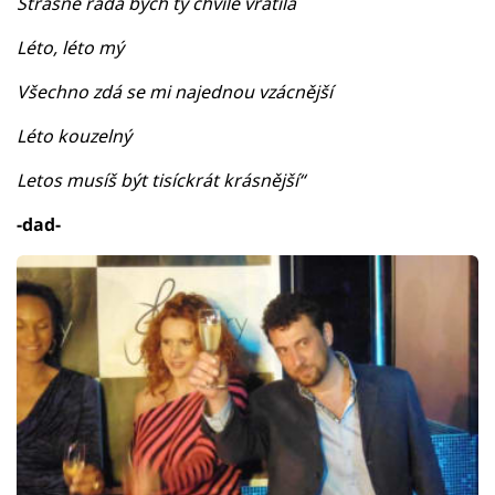
Strašně ráda bych ty chvíle vrátila
Léto, léto mý
Všechno zdá se mi najednou vzácnější
Léto kouzelný
Letos musíš být tisíckrát krásnější“
-dad-