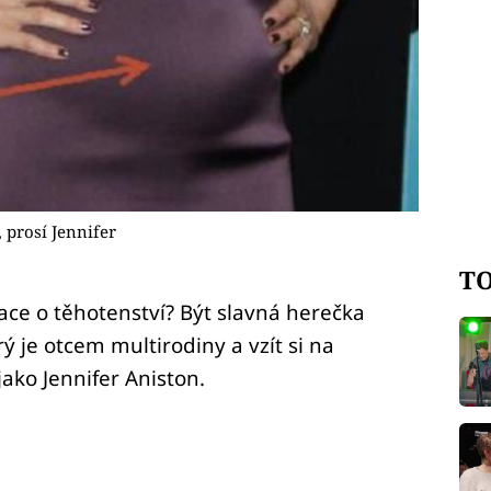
 prosí Jennifer
TO
lace o těhotenství? Být slavná herečka
rý je otcem multirodiny a vzít si na
ako Jennifer Aniston.