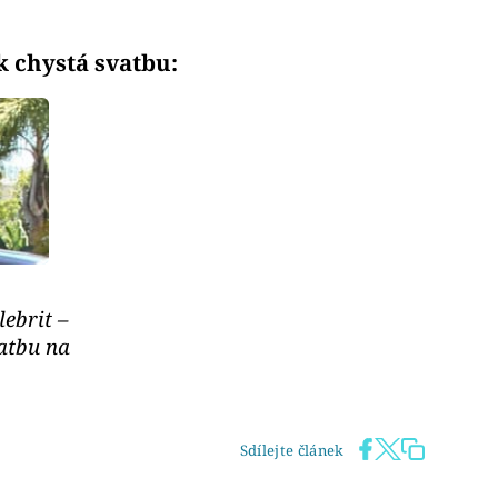
ak chystá svatbu:
ebrit –
vatbu na
Sdílejte článek