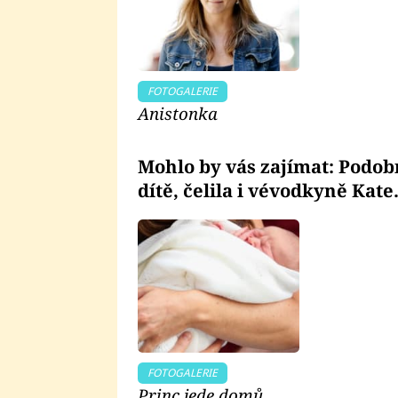
FOTOGALERIE
Anistonka
Mohlo by vás zajímat: Podo
dítě, čelila i vévodkyně Kat
FOTOGALERIE
Princ jede domů