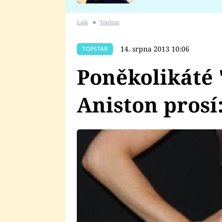
se v Plzni stalo
Lajk
■
TopStar
14. srpna 2013 10:06
TOPSTAR
Poněkolikáté 
Aniston prosí: