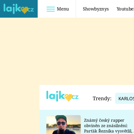
Menu
Showbyznys
Youtube
Youtuberky
Youtubeři
SHOPAHOLICADEL
FATTYPILLOW
ANNA ŠULC
FREESCOOT
SUGAR DENNY
ADAM KAJUMI
LADUŠKA
TADEÁŠ KUBĚNKA
DOMINIKA
DATEL
Trendy:
KARLO
MYSLIVCOVÁ
Známý český rapper
obviněn ze znásilnění:
Parťák Řezníka vysvětlil, 