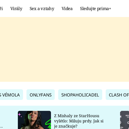
ři
Virály
Sex a vztahy
Videa
Sledujte prima+
Showbyznys
Extrém
VIRÁLY
KURIOZITY
VIDEA
KVÍZY
S VÉMOLA
ONLYFANS
SHOPAHOLICADEL
CLASH OF
Z Mishaly ze StarHousu
vylétlo: Miluju prdy. Jak si
co
je značkuje?