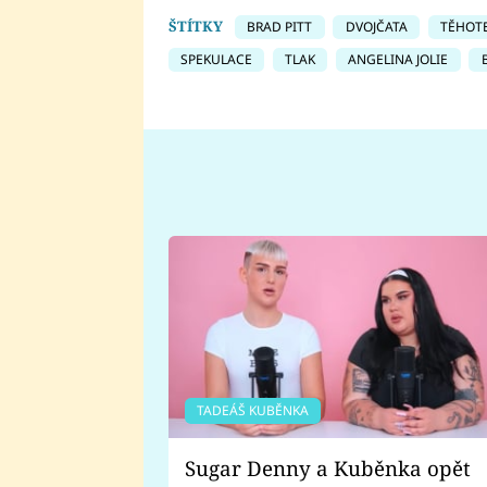
ŠTÍTKY
BRAD PITT
DVOJČATA
TĚHOT
SPEKULACE
TLAK
ANGELINA JOLIE
TADEÁŠ KUBĚNKA
Sugar Denny a Kuběnka opět