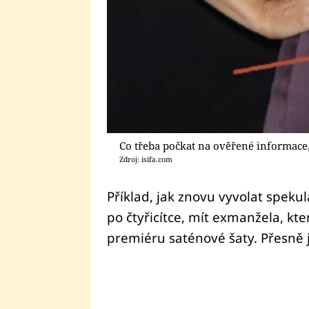
Co třeba počkat na ověřené informace,
Zdroj: isifa.com
Příklad, jak znovu vyvolat speku
po čtyřicítce, mít exmanžela, kte
premiéru saténové šaty. Přesně j