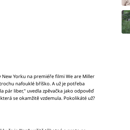
v New Yorku na premiéře filmi We are Miller
 trochu nafouklé bříško. A už je potřeba
ala pár liber," uvedla zpěvačka jako odpověď
 která se okamžitě vzdemula. Pokolikáté už?