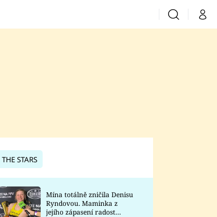
Vyhledávání
Můj 
Prima+
CNN Prima News
Prima Fresh
Prima Living
Prima Zoom
 THE STARS
Prima Lajk
Mína totálně zničila Denisu
Ryndovou. Maminka z
Sledujte nás
jejího zápasení radost