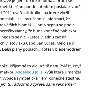
y, že je "Jen" určitě těhotná a proto se
rovi, kterého pár dní předtím poslala k vodě,
 2011 uveřejnil titulku, na které vložil
 pochlubil se "zaručenou" informací, že
největších blamáží.- Loni v srpnu se podle
herečky Nancy, že bude konečně babičkou.
nedělo se nic. - Letos v lednu zaostřili
ách v letovisku Cabo San Lucas. Mělo se jí
a. Další planý poplach... Totéž v bleděmodrém
bře. Příjemné to ale určitě není. Zvlášť, když
u matkou
Angelinou Jolie
, kvůli které ji manžel
m vypadá sympatická "Jen" konečně šťastná.
ež jim tu radostnou zprávu sami řekneme?"