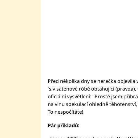
Před několika dny se herečka objevila 
´s v saténové róbě obtahující (pravda),
oficiální vysvětlení: "Prostě jsem přibr
na vlnu spekulací ohledně těhotenství,
To nespočítáte!
Pár příkladů: