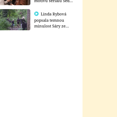
motivu seriálu Sedm
schodů k moci
Linda Rybová
popsala temnou
minulost Sáry ze
seriálu Zákony vlka