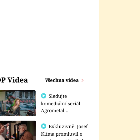
P Videa
Všechna videa
Sledujte
komediální seriál
Agrometal
exkluzivně na
prima+
Exkluzivně: Josef
Klíma promluvil o