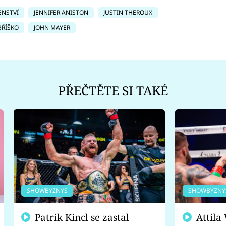
ENSTVÍ
JENNIFER ANISTON
JUSTIN THEROUX
BŘÍŠKO
JOHN MAYER
PŘEČTĚTE SI TAKÉ
SHOWBYZNYS
SHOWBYZNY
Patrik Kincl se zastal
Attila Végh podpořil