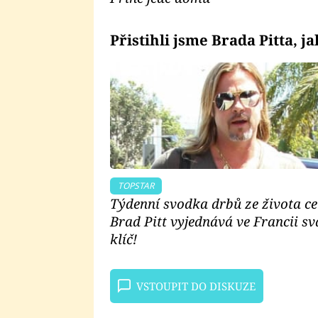
Přistihli jsme
Brada Pitta
, j
TOPSTAR
Týdenní svodka drbů ze života cel
Brad Pitt vyjednává ve Francii s
klíč!
VSTOUPIT DO DISKUZE