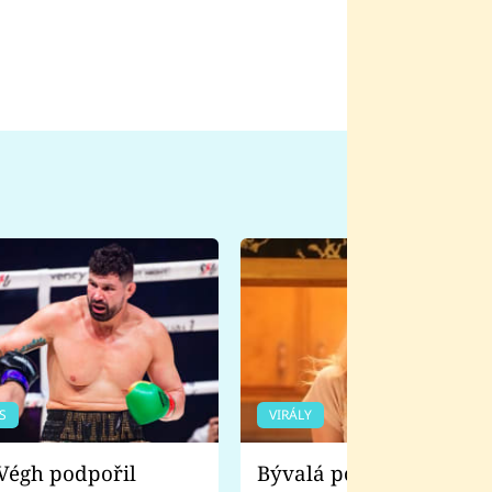
S
VIRÁLY
Bývalá pornoherečka