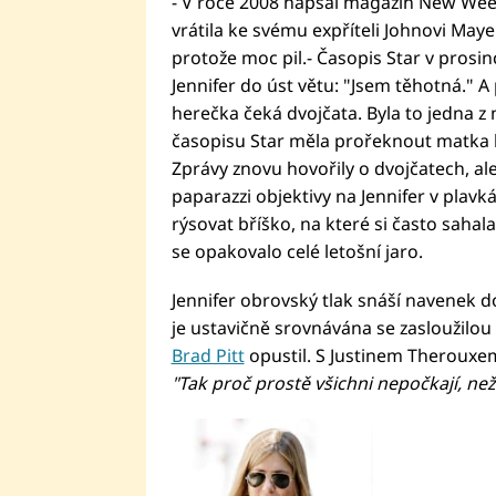
- V roce 2008 napsal magazín New Weekl
vrátila ke svému expříteli Johnovi Maye
protože moc pil.- Časopis Star v prosinci
Jennifer do úst větu: "Jsem těhotná." A
herečka čeká dvojčata. Byla to jedna z 
časopisu Star měla prořeknout matka 
Zprávy znovu hovořily o dvojčatech, ale 
paparazzi objektivy na Jennifer v plavk
rýsovat bříško, na které si často sahal
se opakovalo celé letošní jaro.
Jennifer obrovský tlak snáší navenek do
je ustavičně srovnávána se zasloužilo
Brad Pitt
opustil. S Justinem Therouxe
"Tak proč prostě všichni nepočkají, n