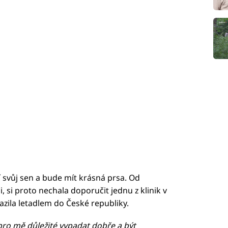
í svůj sen a bude mít krásná prsa. Od
 si proto nechala doporučit jednu z klinik v
razila letadlem do České republiky.
pro mě důležité vypadat dobře a být