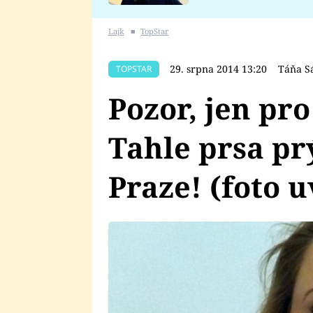
se v Plzni stalo
Lajk
■
TopStar
29. srpna 2014 13:20
Táňa S
TOPSTAR
Pozor, jen pr
Tahle prsa prý
Praze! (foto u