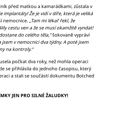
dník před matkou a kamarádkami, zůstala v
implantáty! Že je vidí v díře, která je veliká
žší nemocnice.
„Tam mi lékař řekl, že
lily cestu ven a že se musí okamžitě vyndat!
 dostane do celého těla,“
šokovaně vypráví
a jsem v nemocnici dva týdny. A poté jsem
ny na kontroly.“
usela počkat dva roky, než mohla operaci
de se přihlásila do jednoho časopisu, který
peraci a stali se součástí dokumentu Botched
MKY JEN PRO SILNÉ ŽALUDKY!