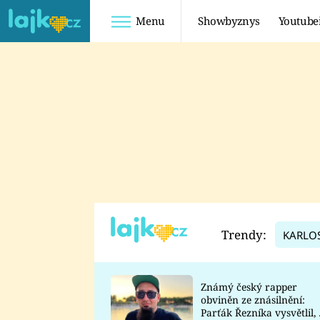
Menu
Showbyznys
Youtube
Youtuberky
Youtubeři
SHOPAHOLICADEL
FATTYPILLOW
ANNA ŠULC
FREESCOOT
SUGAR DENNY
ADAM KAJUMI
LADUŠKA
TADEÁŠ KUBĚNKA
DOMINIKA
DATEL
Trendy:
KARLO
MYSLIVCOVÁ
Známý český rapper
obviněn ze znásilnění:
Parťák Řezníka vysvětlil, 