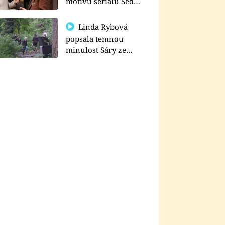
motivu seriálu Sedm
schodů k moci
Linda Rybová
popsala temnou
minulost Sáry ze
seriálu Zákony vlka