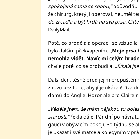
spokojená sama se sebou,“
odůvodňuje 
že chirurg, který ji operoval, neuměl t
do zrcadla a být hrdá na svá prsa. Chtěl
DailyMail.
Poté, co prodělala operaci, se vzbudil
bylo dalším překvapením.
„Moje prsa 
nemohla vidět. Navíc mi celým hrudní
chvíle poté, co se probudila.
„Říkala js
Další den, těsně před jejím propuštěním
znovu bez toho, aby jí je ukázali! Dva d
domů do Anglie. Horor ale pro Claire n
„Věděla jsem, že mám nějakou tu bolest
starosti,“
řekla dále. Pár dní po návrat
gauči v obývacím pokoji. Po týdnu se al
je ukázat i své matce a kolegyním v prá