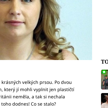
TO
o krásných velkých prsou. Po dvou
 který jí mohli vyplnit jen plastičtí
itánii neměla, a tak si nechala
e toho dodnes! Co se stalo?