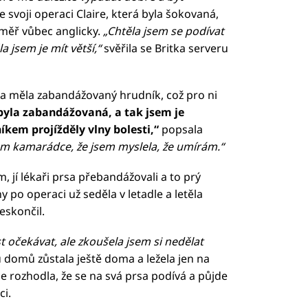
svoji operaci Claire, která byla šokovaná,
éměř vůbec anglicky.
„Chtěla jsem se podívat
a jsem je mít větší,“
svěřila se Britka serveru
a a měla zabandážovaný hrudník, což pro ni
byla zabandážovaná, a tak jsem je
kem projížděly vlny bolesti,“
popsala
em kamarádce, že jsem myslela, že umírám.“
, jí lékaři prsa přebandážovali a to prý
ny po operaci už seděla v letadle a letěla
eskončil.
 očekávat, ale zkoušela jsem si nedělat
u domů zůstala ještě doma a ležela jen na
e rozhodla, že se na svá prsa podívá a půjde
ci.