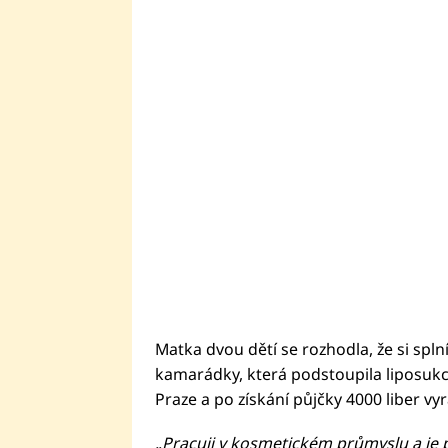
Matka dvou dětí se rozhodla, že si spln
kamarádky, která podstoupila liposukci,
Praze a po získání půjčky 4000 liber vy
„Pracuji v kosmetickém průmyslu a je 