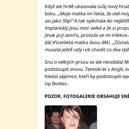
Když ale hrdě ukazovala svůj nový hru
šoku.
„Moje matka mi řekla, že vidí moje 
asi jako 50p!“
A tak spěchala do nejbli
implantáty jsou moc velké a že si propá
Jinak prý zemřu, protože se mi infekce
dál třicetiletá matka dvou dětí.
„Zůstal
musela ještě celý rok chodit co dva týd
Snu o velkých prsou se ale nevzdala! M
podstoupit znovu. Tentokrát v Anglii, k
hledal zájemce, kteří by podstoupili o
Up Bodies.
POZOR, FOTOGALERIE OBSAHUJE SNÍ