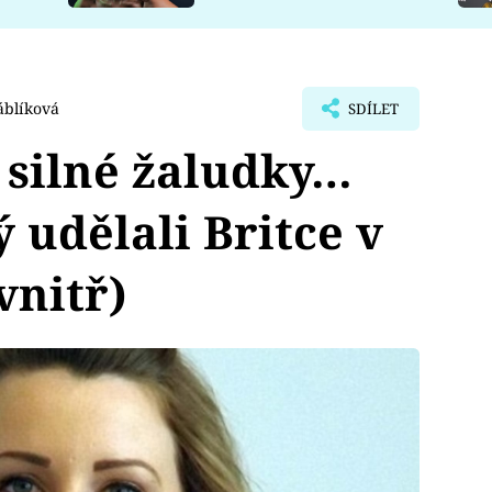
áblíková
SDÍLET
o silné žaludky…
 udělali Britce v
vnitř)