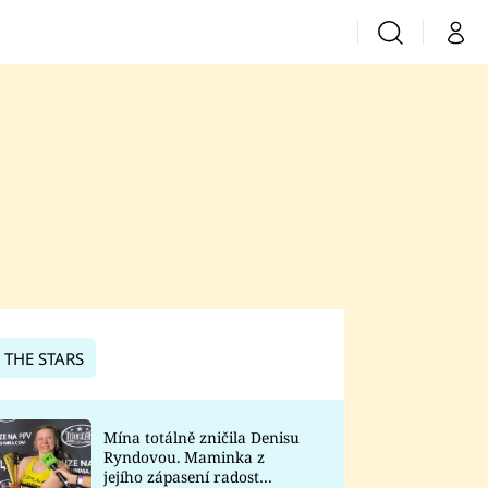
Vyhledávání
Můj 
Prima+
CNN Prima News
Prima Fresh
Prima Living
Prima Zoom
 THE STARS
Prima Lajk
Mína totálně zničila Denisu
Ryndovou. Maminka z
Sledujte nás
jejího zápasení radost