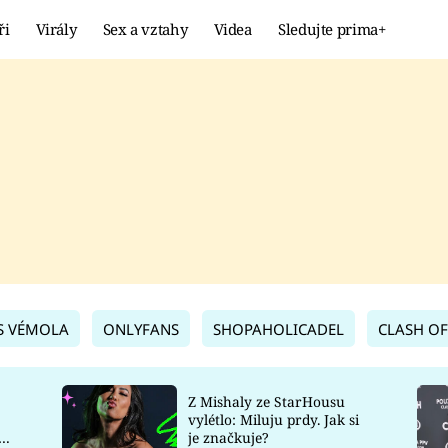
ři
Virály
Sex a vztahy
Videa
Sledujte prima+
Showbyznys
Extrém
VIRÁLY
KURIOZITY
VIDEA
KVÍZY
S VÉMOLA
ONLYFANS
SHOPAHOLICADEL
CLASH OF
Z Mishaly ze StarHousu
vylétlo: Miluju prdy. Jak si
co
je značkuje?