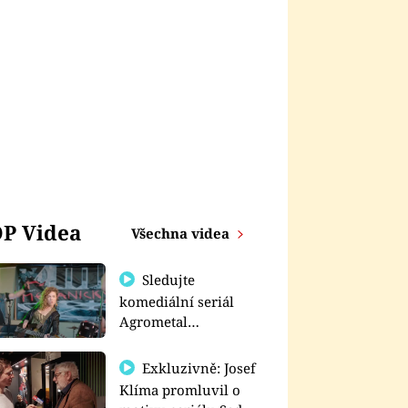
P Videa
Všechna videa
Sledujte
komediální seriál
Agrometal
exkluzivně na
prima+
Exkluzivně: Josef
Klíma promluvil o