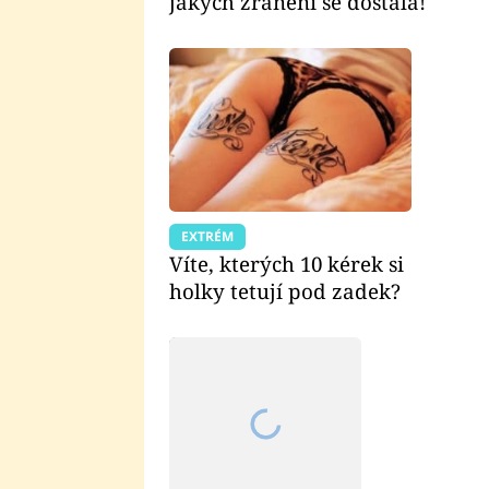
jakých zranění se dostala!
EXTRÉM
Víte, kterých 10 kérek si
holky tetují pod zadek?