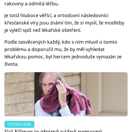
rakoviny a odmítá léčbu.
Je totiž hluboce věřící, a ortodoxní následovníci
křesťanské víry jsou známí tím, že si myslí, že modlitby
je vyléčí spíš než lékařské ošetření.
Podle zasvěcených každý, kdo s ním mluvil o tomto
problému a doporučil mu, že by měl vyhledat
lékařskou pomoc, byl hercem jednoduše vymazán ze
života.
FOTOGALERIE
Val Kilmer je zřejmě vážně nemocný