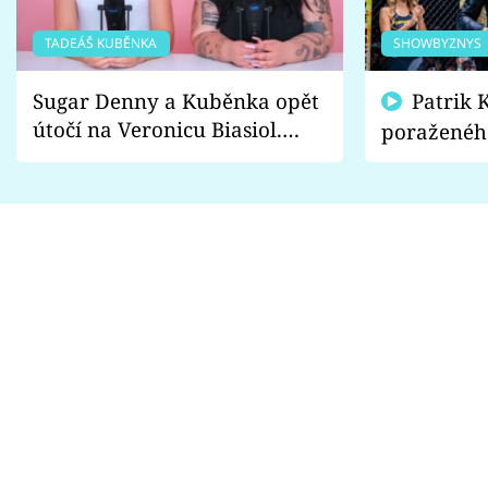
TADEÁŠ KUBĚNKA
SHOWBYZNYS
Sugar Denny a Kuběnka opět
Patrik Kincl se zastal
útočí na Veronicu Biasiol.
poraženéh
Proč je podle nich falešná a
fanoušci n
lže o své nevěře?