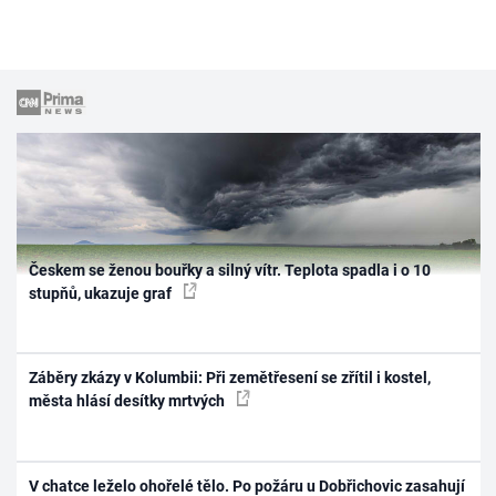
Českem se ženou bouřky a silný vítr. Teplota spadla i o 10
stupňů, ukazuje graf
Záběry zkázy v Kolumbii: Při zemětřesení se zřítil i kostel,
města hlásí desítky mrtvých
V chatce leželo ohořelé tělo. Po požáru u Dobřichovic zasahují