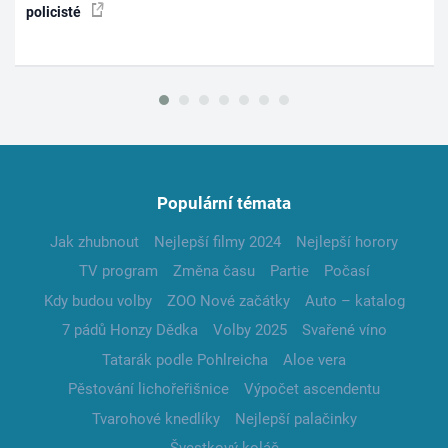
policisté
Populární témata
Jak zhubnout
Nejlepší filmy 2024
Nejlepší horory
TV program
Změna času
Partie
Počasí
Kdy budou volby
ZOO Nové začátky
Auto – katalog
7 pádů Honzy Dědka
Volby 2025
Svařené víno
Tatarák podle Pohlreicha
Aloe vera
Pěstování lichořeřišnice
Výpočet ascendentu
Tvarohové knedlíky
Nejlepší palačinky