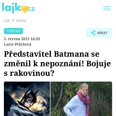
Lajk
■
TopStar
Trendy:
KARLOS VÉMOLA
ONLYFANS
TOPSTAR
SDÍLET
SHOPAHOLICADEL
CLASH OF THE STARS
3. června 2015 16:20
Lucie Průchová
Představitel Batmana se
změnil k nepoznání! Bojuje
Témata
s rakovinou?
Showbyznys
Youtubeři
Virály