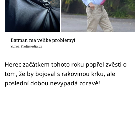
Sex a vztahy
Videa
Sledujte prima+
Batman má veliké problémy!
Zdroj: Profimedia.cz
Přihlášení
Herec začátkem tohoto roku popřel zvěsti o
tom, že by bojoval s rakovinou krku, ale
Sledujte nás
poslední dobou nevypadá zdravě!