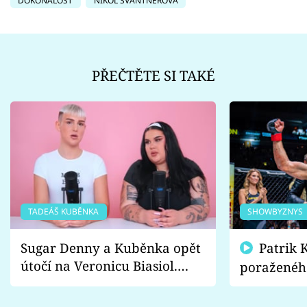
DOKONALOST
NIKOL ŠVANTNEROVÁ
PŘEČTĚTE SI TAKÉ
TADEÁŠ KUBĚNKA
SHOWBYZNYS
Sugar Denny a Kuběnka opět
Patrik Kincl se zastal
útočí na Veronicu Biasiol.
poraženéh
Proč je podle nich falešná a
fanoušci n
lže o své nevěře?