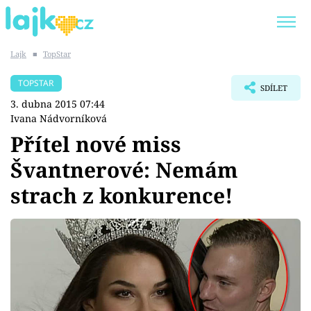
Lajk
■
TopStar
Trendy:
KARLOS VÉMOLA
ONLYFANS
TOPSTAR
SDÍLET
SHOPAHOLICADEL
CLASH OF THE STARS
3. dubna 2015 07:44
Ivana Nádvorníková
Přítel nové miss
Švantnerové: Nemám
Témata
strach z konkurence!
Showbyznys
Youtubeři
Virály