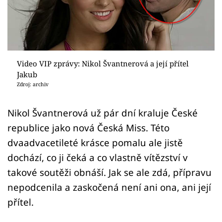
Sex a vztahy
Videa
Sledujte prima+
Video VIP zprávy: Nikol Švantnerová a její přítel
Jakub
Přihlášení
Zdroj: archiv
Nikol Švantnerová už pár dní kraluje České
Sledujte nás
republice jako nová Česká Miss. Této
dvaadvacetileté krásce pomalu ale jistě
dochází, co ji čeká a co vlastně vítězství v
takové soutěži obnáší. Jak se ale zdá, přípravu
nepodcenila a zaskočená není ani ona, ani její
přítel.