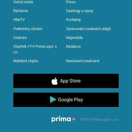
Volná místa
Press
Reklama
Castingy a výzvy
HbbTV
Kontakty
Podmínky užívání
Zpracování osobních údajů
Cookies
Nápověda
Vlastník FTV Prima spol. s
Redakce
r.o.
Nahlásit chybu
Nastavení soukromí
App Store
Google Play
© FTV Prima spol. s r.o.