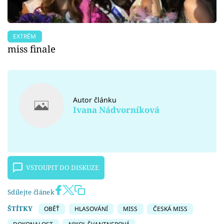
EXTRÉM
miss finale
Autor článku
Ivana Nádvorníková
VSTOUPIT DO DISKUZE
Sdílejte článek
ŠTÍTKY
OBĚŤ
HLASOVÁNÍ
MISS
ČESKÁ MISS