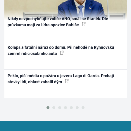
Nikdy nezpochybňujte voliče ANO, smál se Staněk. Dle
průzkumu mají za lídra opozice Babiše
Kolaps a fatální náraz do domu. Při nehodě na Ryhnovsku
zemřel řidič osobního auta
Peklo, píší média o požáru u jezera Lago di Garda. Prchají
stovky lidí, oblast zahalil dým