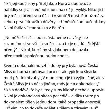
říká její současný přítel Jakub Hora a dodává, že
nabídky se jí asi teď pohrnou, na což je zvyklý. Nikol jich
prý měla i před svou účastí v soutěži dost. Pár už má za
sebou první zkoušku důvěry – tříměsíční odloučení, kdy
Nikol fotila v Istanbulu a v Bejrútu.
„Nemůžu říct, že spolu zůstaneme na věky, ale
rozumíme si ve všech směrech, a to je nejdůležitější,“
přemýšlí Nikol, která by si s Jakubem dokázala
představit i společnou budoucnost.
Svému dokonalému vzhledu by prý byla nová Česká
Miss ochotná obětovat i pro ni tak typickou škvírku
mezi předními zuby. „V modelingu je to výjimečné, ale v
České Miss je to něco jiného, tady jde o dokonalost,“
říká a dodává, že by si tedy zuby klidně nechala upravit.
Nikol je dokonalostí skoro posedlá – a díky touze po
dokonalém těle v jednu dobu také propadla anorexii.
„Už vím, co to dokáže udělat s tělem a zdravím, a už