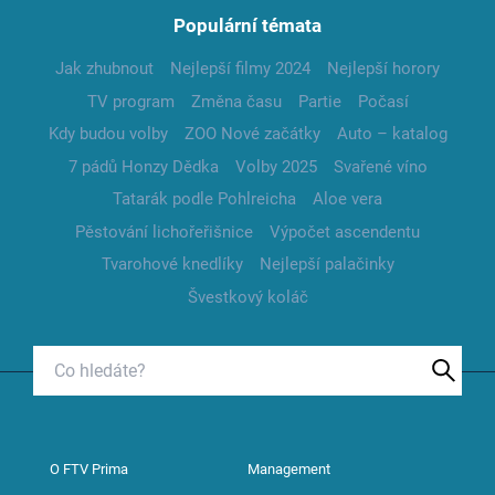
Populární témata
Jak zhubnout
Nejlepší filmy 2024
Nejlepší horory
TV program
Změna času
Partie
Počasí
Kdy budou volby
ZOO Nové začátky
Auto – katalog
7 pádů Honzy Dědka
Volby 2025
Svařené víno
Tatarák podle Pohlreicha
Aloe vera
Pěstování lichořeřišnice
Výpočet ascendentu
Tvarohové knedlíky
Nejlepší palačinky
Švestkový koláč
O FTV Prima
Management