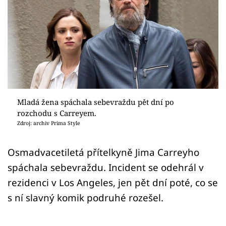
Sex a vztahy
Videa
Sledujte prima+
Přihlášení
Mladá žena spáchala sebevraždu pět dní po
rozchodu s Carreyem.
Sledujte nás
Zdroj: archiv Prima Style
Osmadvacetiletá přítelkyně Jima Carreyho
spáchala sebevraždu. Incident se odehrál v
rezidenci v Los Angeles, jen pět dní poté, co se
s ní slavný komik podruhé rozešel.