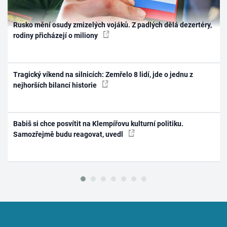
Rusko mění osudy zmizelých vojáků. Z padlých dělá dezertéry,
rodiny přicházejí o miliony
Tragický víkend na silnicích: Zemřelo 8 lidí, jde o jednu z
nejhorších bilancí historie
Babiš si chce posvítit na Klempířovu kulturní politiku.
Samozřejmě budu reagovat, uvedl