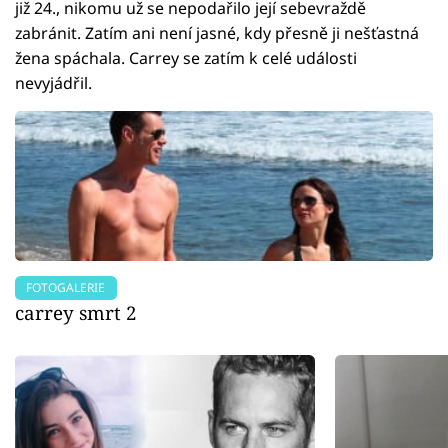
již 24., nikomu už se nepodařilo její sebevraždě
zabránit. Zatím ani není jasné, kdy přesně ji nešťastná
žena spáchala. Carrey se zatím k celé události
nevyjádřil.
FOTOGALERIE
carrey smrt 2