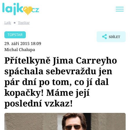
Lajk
■
TopStar
Trendy:
KARLOS VÉMOLA
ONLYFANS
TOPSTAR
SDÍLET
SHOPAHOLICADEL
CLASH OF THE STARS
29. září 2015 18:09
Michal Chalupa
Přítelkyně Jima Carreyho
spáchala sebevraždu jen
Témata
pár dní po tom, co jí dal
Showbyznys
kopačky! Máme její
poslední vzkaz!
Youtubeři
Virály