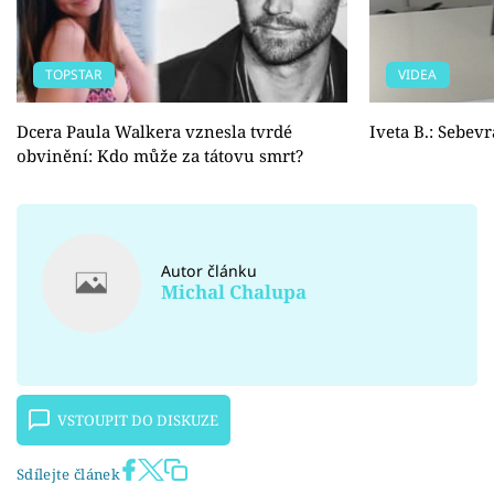
TOPSTAR
VIDEA
Dcera Paula Walkera vznesla tvrdé
Iveta B.: Sebe
obvinění: Kdo může za tátovu smrt?
Autor článku
Michal Chalupa
VSTOUPIT DO DISKUZE
Sdílejte článek