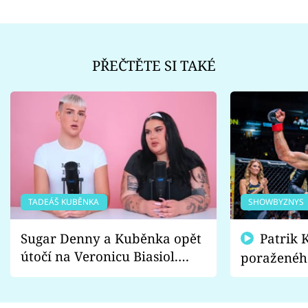
PŘEČTĚTE SI TAKÉ
TADEÁŠ KUBĚNKA
SHOWBYZNYS
Sugar Denny a Kuběnka opět
Patrik Kincl se zastal
útočí na Veronicu Biasiol.
poraženéh
Proč je podle nich falešná a
fanoušci n
lže o své nevěře?