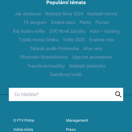
Populární témata
Jak zhubnout
Nejlepší filmy 2024
Nejlepší horory
TV program
Změna času
Partie
Počasí
Kdy budou volby
ZOO Nové začátky
Auto – katalog
7 pádů Honzy Dědka
Volby 2025
Svařené víno
Tatarák podle Pohlreicha
Aloe vera
Pěstování lichořeřišnice
Výpočet ascendentu
Tvarohové knedlíky
Nejlepší palačinky
Švestkový koláč
O FTV Prima
Management
Volná místa
Press