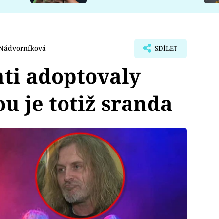
 Nádvorníková
SDÍLET
nti adoptovaly
u je totiž sranda