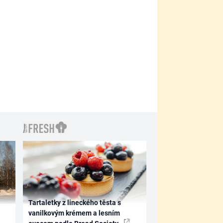
Tartaletky z lineckého těsta s
vanilkovým krémem a lesním