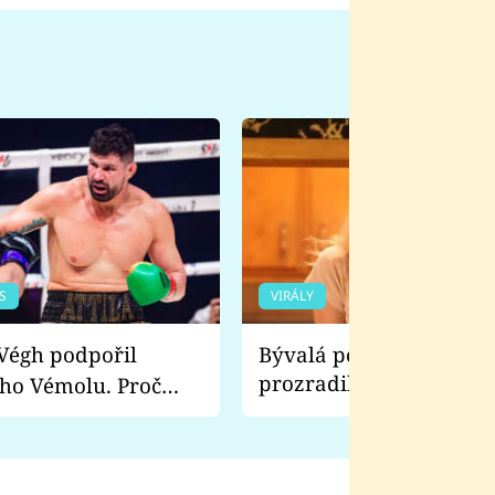
S
VIRÁLY
Bývalá pornoherečka
prozradila, co ji šokova
ho Vémolu. Proč
natáčení Euforie. Vážně
ji zápasit s ním než
bylo drsnější než hanba
 Kinclem?
filmy?