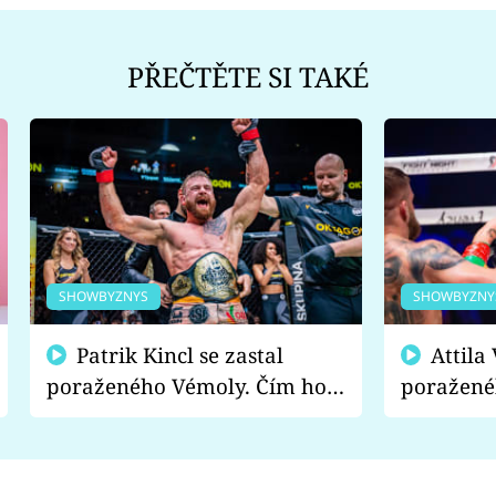
PŘEČTĚTE SI TAKÉ
SHOWBYZNYS
SHOWBYZNY
Patrik Kincl se zastal
Attila Végh podpořil
poraženého Vémoly. Čím ho
poražené
fanoušci naštvali?
chce radě
s vítězem