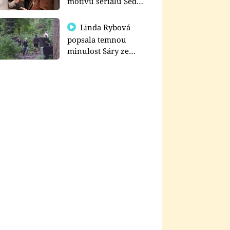
motivu seriálu Sedm
schodů k moci
Linda Rybová
popsala temnou
minulost Sáry ze
seriálu Zákony vlka