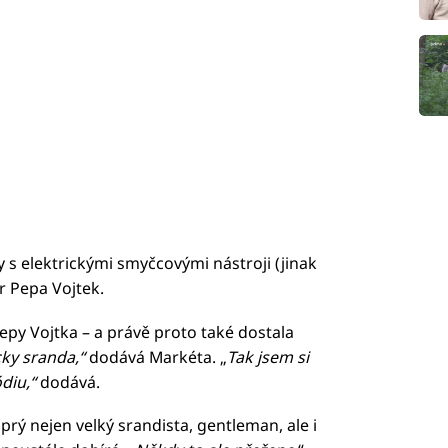
 s elektrickými smyčcovými nástroji (jinak
r Pepa Vojtek.
py Vojtka – a právě proto také dostala
cky sranda,“
dodává Markéta. „
Tak jsem si
ódiu,“
dodává.
prý nejen velký srandista, gentleman, ale i