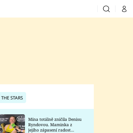
Vyhledávání
Můj 
Prima+
CNN Prima News
Prima Fresh
Prima Living
Prima Zoom
 THE STARS
Prima Lajk
Mína totálně zničila Denisu
Ryndovou. Maminka z
Sledujte nás
jejího zápasení radost