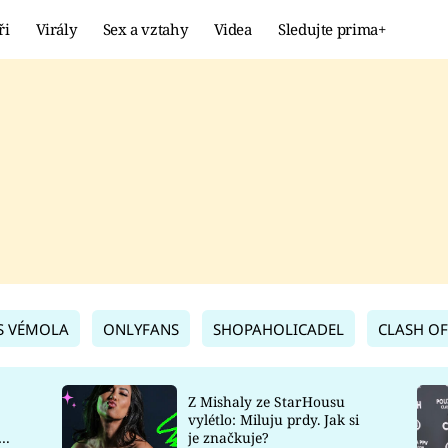
ři
Virály
Sex a vztahy
Videa
Sledujte prima+
Showbyznys
Extrém
VIRÁLY
KURIOZITY
VIDEA
KVÍZY
S VÉMOLA
ONLYFANS
SHOPAHOLICADEL
CLASH OF
Z Mishaly ze StarHousu
vylétlo: Miluju prdy. Jak si
co
je značkuje?