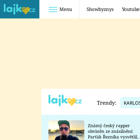
Menu
Showbyznys
Youtube
Youtuberky
Youtubeři
SHOPAHOLICADEL
FATTYPILLOW
ANNA ŠULC
FREESCOOT
SUGAR DENNY
ADAM KAJUMI
LADUŠKA
TADEÁŠ KUBĚNKA
DOMINIKA
DATEL
Trendy:
KARLO
MYSLIVCOVÁ
Známý český rapper
obviněn ze znásilnění:
Parťák Řezníka vysvětlil, 