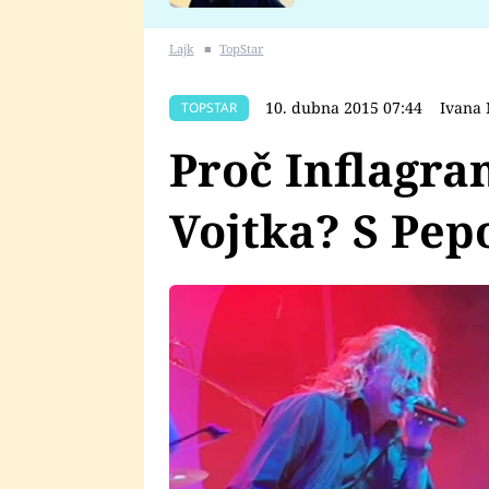
se v Plzni stalo
Lajk
■
TopStar
10. dubna 2015 07:44
Ivana
TOPSTAR
Proč Inflagra
Vojtka? S Pepo