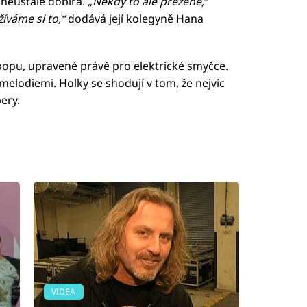
e neustále dobírá.
„Někdy to ale přežene,
“
žíváme si to,“
dodává její kolegyně Hana
i popu, upravené právě pro elektrické smyčce.
elodiemi. Holky se shodují v tom, že nejvíc
ery.
VIDEA