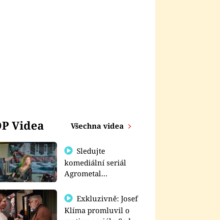
P Videa
Všechna videa
Sledujte
komediální seriál
Agrometal
exkluzivně na
prima+
Exkluzivně: Josef
Klíma promluvil o