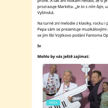
profík. A tak ani holkám nevadí, že si j
prozrazuje Markéta. „
Je to s ním fajn, u
Vyšínská.
Na turné zní melodie z klasiky, rocku 
Pepa sám se prezentuje muzikálovými m
se jim líbí Vojtkovo podání Fantoma Op
Iv
Mohlo by vás ještě zajímat:
VIDEA