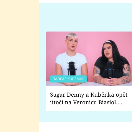
TADEÁŠ KUBĚNKA
Sugar Denny a Kuběnka opět
útočí na Veronicu Biasiol.
Proč je podle nich falešná a
lže o své nevěře?