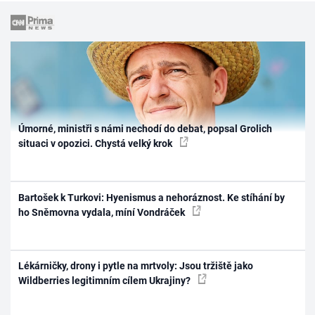
Úmorné, ministři s námi nechodí do debat, popsal Grolich
situaci v opozici. Chystá velký krok
Bartošek k Turkovi: Hyenismus a nehoráznost. Ke stíhání by
ho Sněmovna vydala, míní Vondráček
Lékárničky, drony i pytle na mrtvoly: Jsou tržiště jako
Wildberries legitimním cílem Ukrajiny?