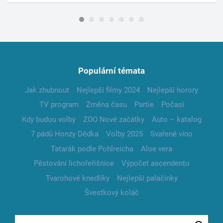
Populární témata
Jak zhubnout
Nejlepší filmy 2024
Nejlepší horory
TV program
Změna času
Partie
Počasí
Kdy budou volby
ZOO Nové začátky
Auto – katalog
7 pádů Honzy Dědka
Volby 2025
Svařené víno
Tatarák podle Pohlreicha
Aloe vera
Pěstování lichořeřišnice
Výpočet ascendentu
Tvarohové knedlíky
Nejlepší palačinky
Švestkový koláč