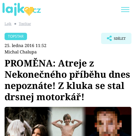
Lajk
■
TopStar
Trendy:
KARLOS VÉMOLA
ONLYFANS
TOPSTAR
SDÍLET
SHOPAHOLICADEL
CLASH OF THE STARS
25. ledna 2016 11:52
Michal Chalupa
PROMĚNA: Atreje z
Nekonečného příběhu dnes
Témata
nepoznáte! Z kluka se stal
Showbyznys
drsnej motorkář!
Youtubeři
Virály