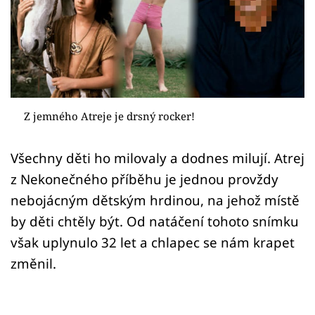
Sex a vztahy
Videa
Sledujte prima+
Přihlášení
Z jemného Atreje je drsný rocker!
Všechny děti ho milovaly a dodnes milují. Atrej
Sledujte nás
z Nekonečného příběhu je jednou provždy
nebojácným dětským hrdinou, na jehož místě
by děti chtěly být. Od natáčení tohoto snímku
však uplynulo 32 let a chlapec se nám krapet
změnil.