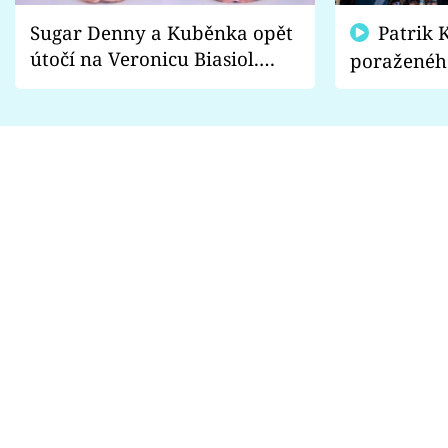
Sugar Denny a Kuběnka opět
Patrik Kincl se zastal
útočí na Veronicu Biasiol.
poraženéh
Proč je podle nich falešná a
fanoušci n
lže o své nevěře?