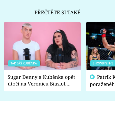
PŘEČTĚTE SI TAKÉ
TADEÁŠ KUBĚNKA
SHOWBYZNYS
Sugar Denny a Kuběnka opět
Patrik Kincl se zastal
útočí na Veronicu Biasiol.
poraženéh
Proč je podle nich falešná a
fanoušci n
lže o své nevěře?