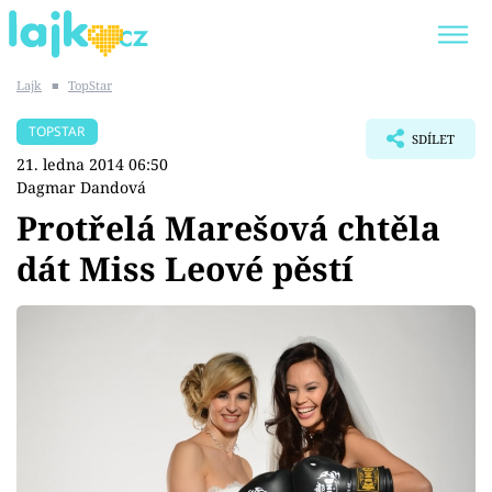
Lajk
■
TopStar
Trendy:
KARLOS VÉMOLA
ONLYFANS
TOPSTAR
SDÍLET
SHOPAHOLICADEL
CLASH OF THE STARS
21. ledna 2014 06:50
Dagmar Dandová
Protřelá Marešová chtěla
dát Miss Leové pěstí
Témata
Showbyznys
Youtubeři
Virály