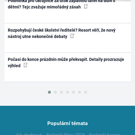
Podmínka pro Ukrajince za útok zápalnou lahví na dům s
dětmi? Tejc zvažuje mimořádný zásah
Rozpohybují české školství ředitelé? Resort věří, že nový
nástroj utne nekonečné debaty
Počasí do konce prázdnin může překvapit. Detaily prozrazuje
výhled
Populární témata
Jak zhubnout
Nejlepší filmy 2024
Nejlepší horory