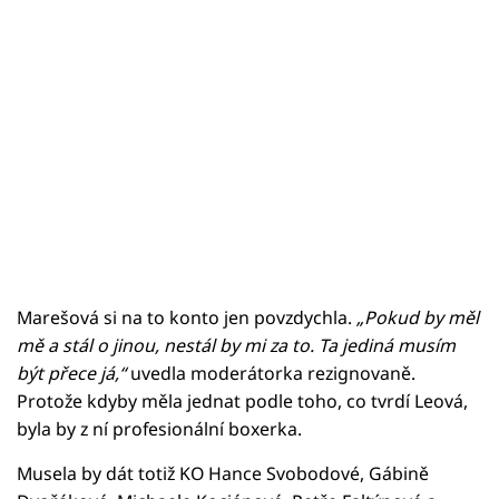
Marešová si na to konto jen povzdychla.
„Pokud by měl
mě a stál o jinou, nestál by mi za to. Ta jediná musím
být přece já,“
uvedla moderátorka rezignovaně.
Protože kdyby měla jednat podle toho, co tvrdí Leová,
byla by z ní profesionální boxerka.
Musela by dát totiž KO Hance Svobodové, Gábině