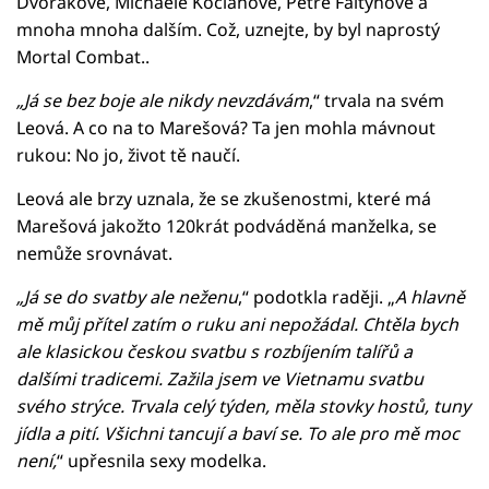
Dvořákové, Michaele Kociánové, Petře Faltýnové a
mnoha mnoha dalším. Což, uznejte, by byl naprostý
Mortal Combat..
„Já se bez boje ale nikdy nevzdávám
,“ trvala na svém
Leová. A co na to Marešová? Ta jen mohla mávnout
rukou: No jo, život tě naučí.
Leová ale brzy uznala, že se zkušenostmi, které má
Marešová jakožto 120krát podváděná manželka, se
nemůže srovnávat.
„Já se do svatby ale neženu
,“ podotkla raději. „
A hlavně
mě můj přítel zatím o ruku ani nepožádal. Chtěla bych
ale klasickou českou svatbu s rozbíjením talířů a
dalšími tradicemi. Zažila jsem ve Vietnamu svatbu
svého strýce. Trvala celý týden, měla stovky hostů, tuny
jídla a pití. Všichni tancují a baví se. To ale pro mě moc
není,
“ upřesnila sexy modelka.