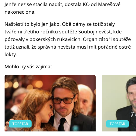
Jenže než se stačila nadát, dostala KO od Marešové
nakonec ona.
Naštěstí to bylo jen jako. Obě dámy se totiž staly
tvářemi třetího ročníku soutěže Souboj nevěst, kde
pózovaly v boxerských rukavicích. Organizátoři soutěže
totiž uznali, že správná nevěsta musí mít pořádně ostré
lokty.
Mohlo by vás zajímat
TOPSTAR
TOPSTAR