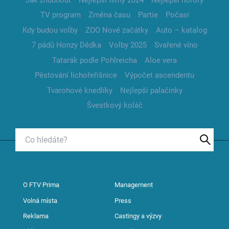
TV program
Změna času
Partie
Počasí
Kdy budou volby
ZOO Nové začátky
Auto – katalog
7 pádů Honzy Dědka
Volby 2025
Svařené víno
Tatarák podle Pohlreicha
Aloe vera
Pěstování lichořeřišnice
Výpočet ascendentu
Tvarohové knedlíky
Nejlepší palačinky
Švestkový koláč
O FTV Prima
Management
Volná místa
Press
Reklama
Castingy a výzvy