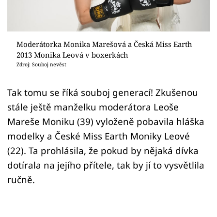
Sex a vztahy
Videa
Moderátorka Monika Marešová a Česká Miss Earth
Sledujte prima+
2013 Monika Leová v boxerkách
Zdroj: Souboj nevěst
Přihlášení
Tak tomu se říká souboj generací! Zkušenou
stále ještě manželku moderátora Leoše
Sledujte nás
Mareše Moniku (39) vyloženě pobavila hláška
modelky a České Miss Earth Moniky Leové
(22). Ta prohlásila, že pokud by nějaká dívka
dotírala na jejího přítele, tak by jí to vysvětlila
ručně.