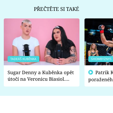
PŘEČTĚTE SI TAKÉ
TADEÁŠ KUBĚNKA
SHOWBYZNYS
Sugar Denny a Kuběnka opět
Patrik Kincl se zastal
útočí na Veronicu Biasiol.
poraženéh
Proč je podle nich falešná a
fanoušci n
lže o své nevěře?