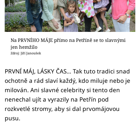
Sex a vztahy
Videa
Sledujte prima+
Na PRVNÍHO MÁJE přímo na Petříně se to slavnými
jen hemžilo
Přihlášení
Zdroj: Jiří Janoušek
PRVNÍ MÁJ, LÁSKY ČAS… Tak tuto tradici snad
Sledujte nás
ochotně a rád slaví každý, kdo miluje nebo je
milován. Ani slavné celebrity si tento den
nenechal ujít a vyrazily na Petřín pod
rozkvetlé stromy, aby si dal prvomájovou
pusu.