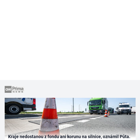
Kraje nedostanou z fondu ani korunu na silnice, oznámil Půta.