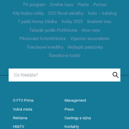
TV program
Změna času
Partie
Počasí
Kdy budou volby
ZOO Nové začátky
Auto – katalog
7 pádů Honzy Dědka
Volby 2025
Svařené víno
Tatarák podle Pohlreicha
Aloe vera
Pěstování lichořeřišnice
Výpočet ascendentu
Tvarohové knedlíky
Nejlepší palačinky
Švestkový koláč
O FTV Prima
Management
Volná místa
Press
Reklama
Castingy a výzvy
HbbTV
Kontakty