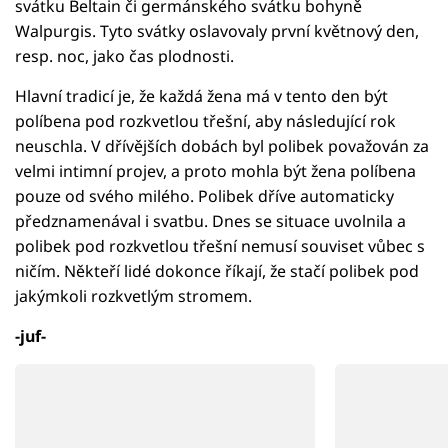
svátku Beltain či germánského svátku bohyně
Walpurgis. Tyto svátky oslavovaly první květnový den,
resp. noc, jako čas plodnosti.
Hlavní tradicí je, že každá žena má v tento den být
políbena pod rozkvetlou třešní, aby následující rok
neuschla. V dřívějších dobách byl polibek považován za
velmi intimní projev, a proto mohla být žena políbena
pouze od svého milého. Polibek dříve automaticky
předznamenával i svatbu. Dnes se situace uvolnila a
polibek pod rozkvetlou třešní nemusí souviset vůbec s
ničím. Někteří lidé dokonce říkají, že stačí polibek pod
jakýmkoli rozkvetlým stromem.
-juf-