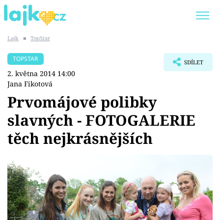
Lajk
■
TopStar
Trendy:
KARLOS VÉMOLA
ONLYFANS
TOPSTAR
SDÍLET
SHOPAHOLICADEL
CLASH OF THE STARS
2. května 2014 14:00
Jana Fikotová
Prvomájové polibky
slavných - FOTOGALERIE
Témata
těch nejkrásnějších
Showbyznys
Youtubeři
Virály