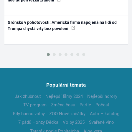
Grónsko v pohotovosti: Americká firma napojená na lidi od
Trumpa chystá vrty bez povolení
Populární témata
Jak zhubnout
Nejlepší filmy 2024
Nejlepší horory
TV program
Změna času
Partie
Počasí
Kdy budou volby
ZOO Nové začátky
Auto – katalog
7 pádů Honzy Dědka
Volby 2025
Svařené víno
Tatarák podle Pohlreicha
Aloe vera