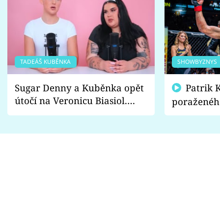
TADEÁŠ KUBĚNKA
SHOWBYZNYS
Sugar Denny a Kuběnka opět
Patrik Kincl se zastal
útočí na Veronicu Biasiol.
poraženéh
Proč je podle nich falešná a
fanoušci n
lže o své nevěře?