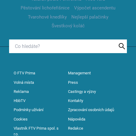
Pěstování lichořeřišnice
Výpočet ascendentu
Tvarohové knedlíky
Nejlepší palačinky
Švestkový koláč
O FTV Prima
Management
Volná místa
Press
Reklama
Castingy a výzvy
HbbTV
Kontakty
Podmínky užívání
Zpracování osobních údajů
Cookies
Nápověda
Vlastník FTV Prima spol. s
Redakce
r.o.