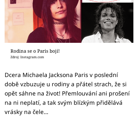
Sex a vztahy
Videa
Sledujte prima+
Přihlášení
Rodina se o Paris bojí!
Zdroj: Instagram.com
Sledujte nás
Dcera Michaela Jacksona Paris v poslední
době vzbuzuje u rodiny a přátel strach, že si
opět sáhne na život! Přemlouvání ani prošení
na ni neplatí, a tak svým blízkým přidělává
vrásky na čele…