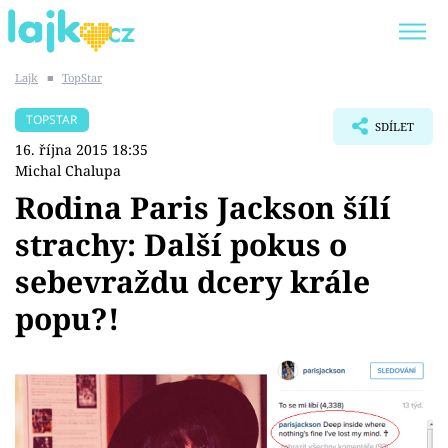
Lajk
■
TopStar
Trendy:
KARLOS VÉMOLA
ONLYFANS
TOPSTAR
SDÍLET
SHOPAHOLICADEL
CLASH OF THE STARS
16. října 2015 18:35
Michal Chalupa
Rodina Paris Jackson šílí
strachy: Další pokus o
Témata
sebevraždu dcery krále
Showbyznys
popu?!
Youtubeři
Virály